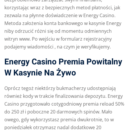
korzystając wraz z bezpiecznych metod płatności, jak
zezwala na płynne doświadczenie w Energy Casino.
Metoda założenia konta bankowego w kasynie Energy
niby odrzucić różni się od momentu odmiennych
witryn www. Po wejściu w formularz rejestracyjny
podajemy wiadomości , na czym je weryfikujemy.
Energy Casino Premia Powitalny
W Kasynie Na Żywo
Oprócz tegoż niektórzy bukmacherzy udostępniają
również kody w trakcie finalizowania depozytu. Energy
Casino przygotowało cotygodniowy premia reload 50%
do 250 zł i poboczne 20 darmowych spinów. Mało
owego, gdy wykorzystasz premia dwukrotnie, to w
poniedziałek otrzymasz nadal dodatkowe 20