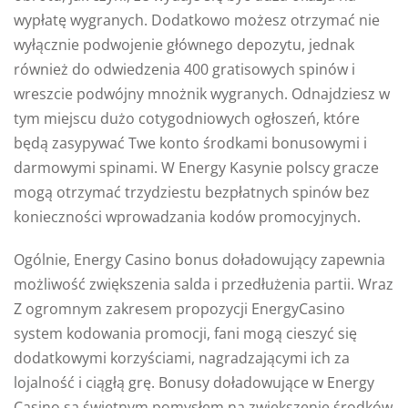
wypłatę wygranych. Dodatkowo możesz otrzymać nie
wyłącznie podwojenie głównego depozytu, jednak
również do odwiedzenia 400 gratisowych spinów i
wreszcie podwójny mnożnik wygranych. Odnajdziesz w
tym miejscu dużo cotygodniowych ogłoszeń, które
będą zasypywać Twe konto środkami bonusowymi i
darmowymi spinami. W Energy Kasynie polscy gracze
mogą otrzymać trzydziestu bezpłatnych spinów bez
konieczności wprowadzania kodów promocyjnych.
Ogólnie, Energy Casino bonus doładowujący zapewnia
możliwość zwiększenia salda i przedłużenia partii. Wraz
Z ogromnym zakresem propozycji EnergyCasino
system kodowania promocji, fani mogą cieszyć się
dodatkowymi korzyściami, nagradzającymi ich za
lojalność i ciągłą grę. Bonusy doładowujące w Energy
Casino są świetnym pomysłem na zwiększenie środków