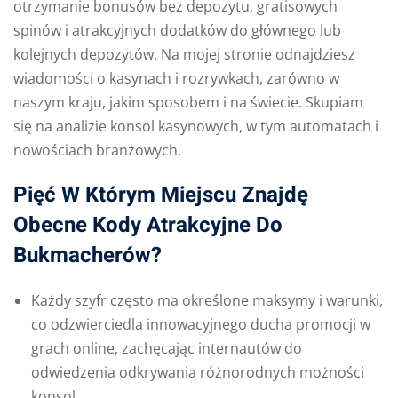
otrzymanie bonusów bez depozytu, gratisowych
spinów i atrakcyjnych dodatków do głównego lub
kolejnych depozytów. Na mojej stronie odnajdziesz
wiadomości o kasynach i rozrywkach, zarówno w
naszym kraju, jakim sposobem i na świecie. Skupiam
się na analizie konsol kasynowych, w tym automatach i
nowościach branżowych.
Pięć W Którym Miejscu Znajdę
Obecne Kody Atrakcyjne Do
Bukmacherów?
Każdy szyfr często ma określone maksymy i warunki,
co odzwierciedla innowacyjnego ducha promocji w
grach online, zachęcając internautów do
odwiedzenia odkrywania różnorodnych możności
konsol.