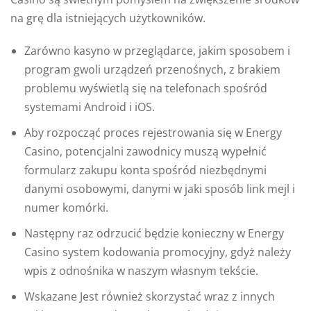
na grę dla istniejących użytkowników.
Zarówno kasyno w przeglądarce, jakim sposobem i
program gwoli urządzeń przenośnych, z brakiem
problemu wyświetlą się na telefonach spośród
systemami Android i iOS.
Aby rozpocząć proces rejestrowania się w Energy
Casino, potencjalni zawodnicy muszą wypełnić
formularz zakupu konta spośród niezbędnymi
danymi osobowymi, danymi w jaki sposób link mejl i
numer komórki.
Następny raz odrzucić będzie konieczny w Energy
Casino system kodowania promocyjny, gdyż należy
wpis z odnośnika w naszym własnym tekście.
Wskazane Jest również skorzystać wraz z innych