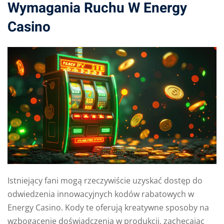
Wymagania Ruchu W Energy
Casino
Istniejący fani mogą rzeczywiście uzyskać dostęp do
odwiedzenia innowacyjnych kodów rabatowych w
Energy Casino. Kody te oferują kreatywne sposoby na
wzbogacenie doświadczenia w produkcji, zachęcając