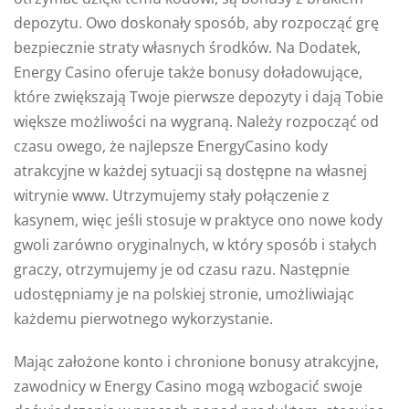
depozytu. Owo doskonały sposób, aby rozpocząć grę
bezpiecznie straty własnych środków. Na Dodatek,
Energy Casino oferuje także bonusy doładowujące,
które zwiększają Twoje pierwsze depozyty i dają Tobie
większe możliwości na wygraną. Należy rozpocząć od
czasu owego, że najlepsze EnergyCasino kody
atrakcyjne w każdej sytuacji są dostępne na własnej
witrynie www. Utrzymujemy stały połączenie z
kasynem, więc jeśli stosuje w praktyce ono nowe kody
gwoli zarówno oryginalnych, w który sposób i stałych
graczy, otrzymujemy je od czasu razu. Następnie
udostępniamy je na polskiej stronie, umożliwiając
każdemu pierwotnego wykorzystanie.
Mając założone konto i chronione bonusy atrakcyjne,
zawodnicy w Energy Casino mogą wzbogacić swoje