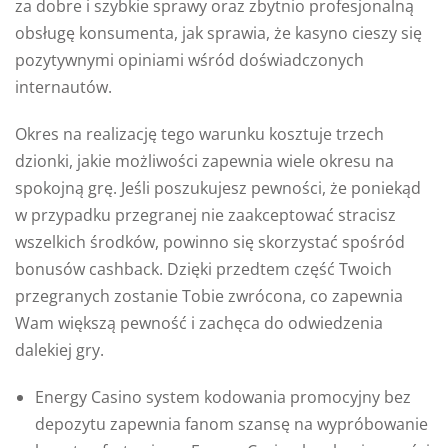
za dobre i szybkie sprawy oraz zbytnio profesjonalną
obsługę konsumenta, jak sprawia, że kasyno cieszy się
pozytywnymi opiniami wśród doświadczonych
internautów.
Okres na realizację tego warunku kosztuje trzech
dzionki, jakie możliwości zapewnia wiele okresu na
spokojną grę. Jeśli poszukujesz pewności, że poniekąd
w przypadku przegranej nie zaakceptować stracisz
wszelkich środków, powinno się skorzystać spośród
bonusów cashback. Dzięki przedtem część Twoich
przegranych zostanie Tobie zwrócona, co zapewnia
Wam większą pewność i zachęca do odwiedzenia
dalekiej gry.
Energy Casino system kodowania promocyjny bez
depozytu zapewnia fanom szansę na wypróbowanie