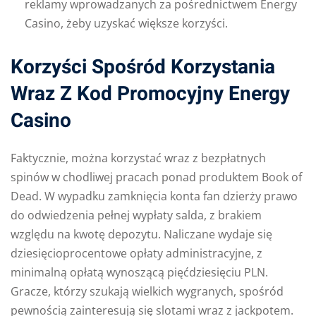
reklamy wprowadzanych za pośrednictwem Energy
Casino, żeby uzyskać większe korzyści.
Korzyści Spośród Korzystania
Wraz Z Kod Promocyjny Energy
Casino
Faktycznie, można korzystać wraz z bezpłatnych
spinów w chodliwej pracach ponad produktem Book of
Dead. W wypadku zamknięcia konta fan dzierży prawo
do odwiedzenia pełnej wypłaty salda, z brakiem
względu na kwotę depozytu. Naliczane wydaje się
dziesięcioprocentowe opłaty administracyjne, z
minimalną opłatą wynoszącą pięćdziesięciu PLN.
Gracze, którzy szukają wielkich wygranych, spośród
pewnością zainteresują się slotami wraz z jackpotem.