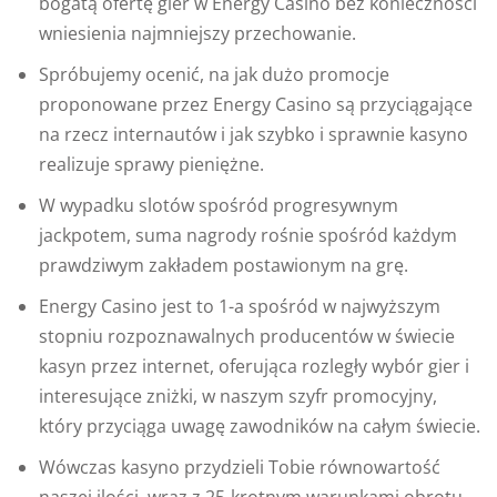
bogatą ofertę gier w Energy Casino bez konieczności
wniesienia najmniejszy przechowanie.
Spróbujemy ocenić, na jak dużo promocje
proponowane przez Energy Casino są przyciągające
na rzecz internautów i jak szybko i sprawnie kasyno
realizuje sprawy pieniężne.
W wypadku slotów spośród progresywnym
jackpotem, suma nagrody rośnie spośród każdym
prawdziwym zakładem postawionym na grę.
Energy Casino jest to 1-a spośród w najwyższym
stopniu rozpoznawalnych producentów w świecie
kasyn przez internet, oferująca rozległy wybór gier i
interesujące zniżki, w naszym szyfr promocyjny,
który przyciąga uwagę zawodników na całym świecie.
Wówczas kasyno przydzieli Tobie równowartość
naszej ilości, wraz z 25-krotnym warunkami obrotu.