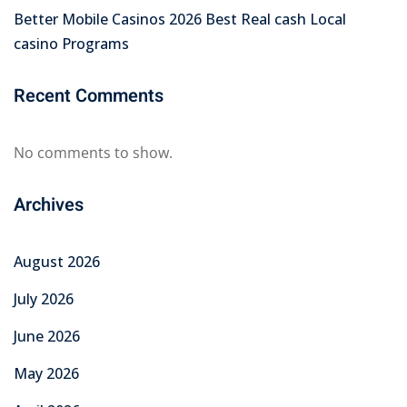
Better Mobile Casinos 2026 Best Real cash Local
casino Programs
Recent Comments
No comments to show.
Archives
August 2026
July 2026
June 2026
May 2026