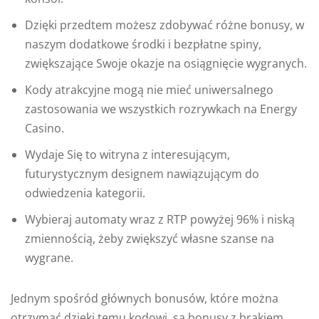
Dzięki przedtem możesz zdobywać różne bonusy, w
naszym dodatkowe środki i bezpłatne spiny,
zwiększające Swoje okazje na osiągnięcie wygranych.
Kody atrakcyjne mogą nie mieć uniwersalnego
zastosowania we wszystkich rozrywkach na Energy
Casino.
Wydaje Się to witryna z interesującym,
futurystycznym designem nawiązującym do
odwiedzenia kategorii.
Wybieraj automaty wraz z RTP powyżej 96% i niską
zmiennością, żeby zwiększyć własne szanse na
wygrane.
Jednym spośród głównych bonusów, które można
otrzymać dzięki temu kodowi, są bonusy z brakiem