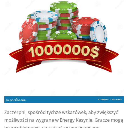
ry
Zaczerpnij spośród tychże wskazówek, aby zwiększyć
możliwości na wygrane w Energy Kasynie. Gracze mogą
bezproblemowo zarządzać swymi finansami,