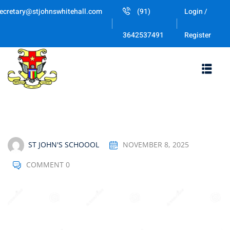
Skip
ecretary@stjohnswhitehall.com
(91)
Login /
to
Sign in
Sign up
content
Register
3642537491
Sign in
Don’t have an account?
Sign up
ST JOHN'S SCHOOOL
NOVEMBER 8, 2025
COMMENT 0
Lost your password
Remember me