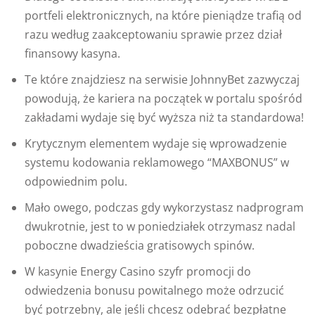
portfeli elektronicznych, na które pieniądze trafią od
razu według zaakceptowaniu sprawie przez dział
finansowy kasyna.
Te które znajdziesz na serwisie JohnnyBet zazwyczaj
powodują, że kariera na początek w portalu spośród
zakładami wydaje się być wyższa niż ta standardowa!
Krytycznym elementem wydaje się wprowadzenie
systemu kodowania reklamowego “MAXBONUS” w
odpowiednim polu.
Mało owego, podczas gdy wykorzystasz nadprogram
dwukrotnie, jest to w poniedziałek otrzymasz nadal
poboczne dwadzieścia gratisowych spinów.
W kasynie Energy Casino szyfr promocji do
odwiedzenia bonusu powitalnego może odrzucić
być potrzebny, ale jeśli chcesz odebrać bezpłatne