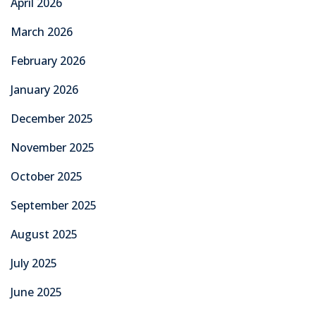
April 2026
March 2026
February 2026
January 2026
December 2025
November 2025
October 2025
September 2025
August 2025
July 2025
June 2025