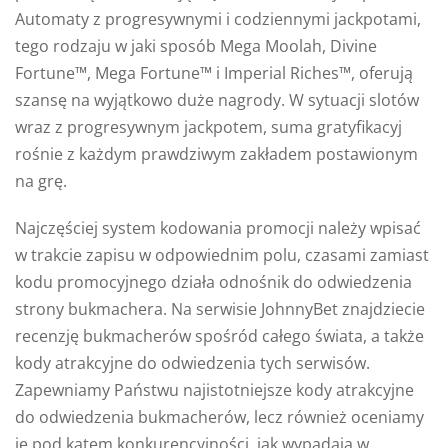
Automaty z progresywnymi i codziennymi jackpotami,
tego rodzaju w jaki sposób Mega Moolah, Divine
Fortune™, Mega Fortune™ i Imperial Riches™, oferują
szansę na wyjątkowo duże nagrody. W sytuacji slotów
wraz z progresywnym jackpotem, suma gratyfikacyj
rośnie z każdym prawdziwym zakładem postawionym
na grę.
Najczęściej system kodowania promocji należy wpisać
w trakcie zapisu w odpowiednim polu, czasami zamiast
kodu promocyjnego działa odnośnik do odwiedzenia
strony bukmachera. Na serwisie JohnnyBet znajdziecie
recenzję bukmacherów spośród całego świata, a także
kody atrakcyjne do odwiedzenia tych serwisów.
Zapewniamy Państwu najistotniejsze kody atrakcyjne
do odwiedzenia bukmacherów, lecz również oceniamy
je pod kątem konkurencyjności, jak wypadają w