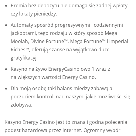
Premia bez depozytu nie domaga się żadnej wpłaty
czy lokaty pieniędzy.
Automaty spośród progresywnymi i codziennymi
jackpotami, tego rodzaju w który sposób Mega
Moolah, Divine Fortune™, Mega Fortune™ i Imperial
Riches™, oferują szansę na wyjątkowo duże
gratyfikacyj.
Kasyno na żywo EnergyCasino owo 1 wraz z
największych wartości Energy Casino.
Dla moją osobę taki balans między zabawą a
poczuciem kontroli nad naszym, jakie możliwości się
zdobywa.
Kasyno Energy Casino jest to znana i godna polecenia
podest hazardowa przez internet. Ogromny wybór