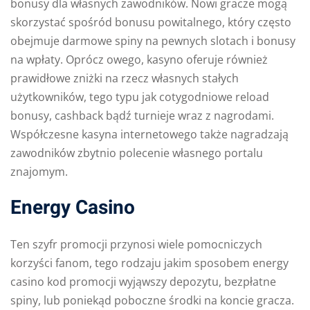
bonusy dla własnych zawodników. Nowi gracze mogą
skorzystać spośród bonusu powitalnego, który często
obejmuje darmowe spiny na pewnych slotach i bonusy
na wpłaty. Oprócz owego, kasyno oferuje również
prawidłowe zniżki na rzecz własnych stałych
użytkowników, tego typu jak cotygodniowe reload
bonusy, cashback bądź turnieje wraz z nagrodami.
ry
Współczesne kasyna internetowego także nagradzają
zawodników zbytnio polecenie własnego portalu
znajomym.
Energy Casino
Ten szyfr promocji przynosi wiele pomocniczych
korzyści fanom, tego rodzaju jakim sposobem energy
casino kod promocji wyjąwszy depozytu, bezpłatne
spiny, lub poniekąd poboczne środki na koncie gracza.