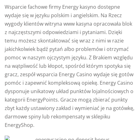
Wsparcie fachowe firmy Energy kasyno dostępne
wydaje się w języku polskim i angielskim. Na Rzecz
wygody klientów witryna www kasyna opracowała blok
z najczęstszymi odpowiedziami i pytaniami. Dzięki
temu możesz skontaktować się wraz z nimi w razie
jakichkolwiek bądź pytań albo problemów i otrzymać
pomoc w naszym ojczystym języku. Z Brakiem względu
na wątpliwość lub kłopot, spośród którym spotyka się
gracz, zespół wsparcia Energy Casino wydaje się gotów
pomóc i zapewnić kompleksową opiekę. Energy Casino
dysponuje unikatowy układ punktów lojalnościowych o
kategorii EnergyPoints. Gracze mogą zbierać punkty
zbyt każdy ustawiony zakład i wymieniać je na gotówkę,
darmowe spiny lub rekompensaty w sklepiku
EnergyShop.