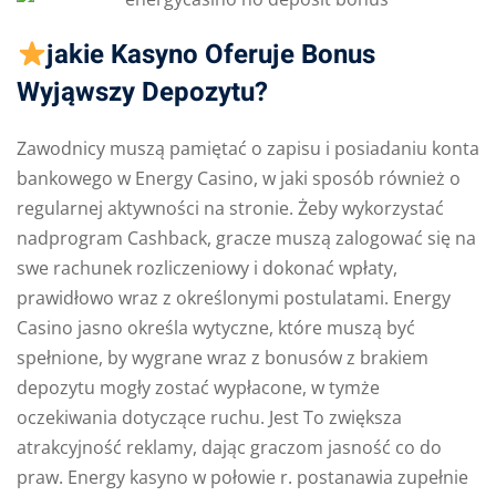
jakie Kasyno Oferuje Bonus
Wyjąwszy Depozytu?
Zawodnicy muszą pamiętać o zapisu i posiadaniu konta
bankowego w Energy Casino, w jaki sposób również o
regularnej aktywności na stronie. Żeby wykorzystać
nadprogram Cashback, gracze muszą zalogować się na
swe rachunek rozliczeniowy i dokonać wpłaty,
prawidłowo wraz z określonymi postulatami. Energy
Casino jasno określa wytyczne, które muszą być
spełnione, by wygrane wraz z bonusów z brakiem
depozytu mogły zostać wypłacone, w tymże
oczekiwania dotyczące ruchu. Jest To zwiększa
atrakcyjność reklamy, dając graczom jasność co do
praw. Energy kasyno w połowie r. postanawia zupełnie