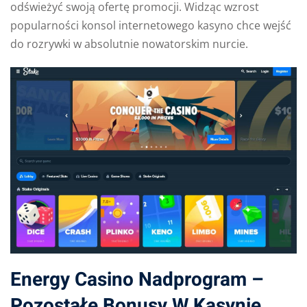
odświeżyć swoją ofertę promocji. Widząc wzrost
popularności konsol internetowego kasyno chce wejść
do rozrywki w absolutnie nowatorskim nurcie.
Energy Casino Nadprogram –
Pozostałe Bonusy W Kasynie