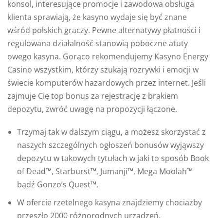
konsol, interesujące promocje i zawodowa obsługa
klienta sprawiają, że kasyno wydaje się być znane
wśród polskich graczy. Pewne alternatywy płatności i
regulowana działalność stanowią poboczne atuty
owego kasyna. Gorąco rekomendujemy Kasyno Energy
Casino wszystkim, którzy szukają rozrywki i emocji w
świecie komputerów hazardowych przez internet. Jeśli
zajmuje Cię top bonus za rejestrację z brakiem
depozytu, zwróć uwagę na propozycji łączone.
Trzymaj tak w dalszym ciągu, a możesz skorzystać z
naszych szczególnych ogłoszeń bonusów wyjąwszy
depozytu w takowych tytułach w jaki to sposób Book
of Dead™, Starburst™, Jumanji™, Mega Moolah™
bądź Gonzo’s Quest™.
W ofercie rzetelnego kasyna znajdziemy chociażby
przeszło 2000 różnorodnych urządzeń.