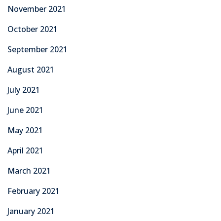
November 2021
October 2021
September 2021
August 2021
July 2021
June 2021
May 2021
April 2021
March 2021
February 2021
January 2021