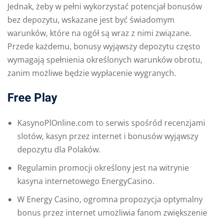
Jednak, żeby w pełni wykorzystać potencjał bonusów
bez depozytu, wskazane jest być świadomym
warunków, które na ogół są wraz z nimi związane.
Przede każdemu, bonusy wyjąwszy depozytu często
wymagają spełnienia określonych warunków obrotu,
zanim możliwe będzie wypłacenie wygranych.
Free Play
KasynoPlOnline.com to serwis spośród recenzjami
slotów, kasyn przez internet i bonusów wyjąwszy
depozytu dla Polaków.
Regulamin promocji określony jest na witrynie
kasyna internetowego EnergyCasino.
W Energy Casino, ogromna propozycja optymalny
bonus przez internet umożliwia fanom zwiększenie