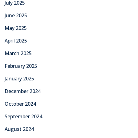
July 2025
June 2025
May 2025
April 2025
March 2025
February 2025
January 2025
December 2024
October 2024
September 2024
August 2024