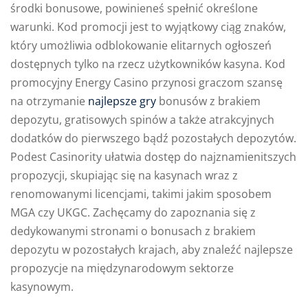
środki bonusowe, powinieneś spełnić określone
warunki. Kod promocji jest to wyjątkowy ciąg znaków,
który umożliwia odblokowanie elitarnych ogłoszeń
dostępnych tylko na rzecz użytkowników kasyna. Kod
promocyjny Energy Casino przynosi graczom szansę
na otrzymanie
najlepsze gry
bonusów z brakiem
depozytu, gratisowych spinów a także atrakcyjnych
dodatków do pierwszego bądź pozostałych depozytów.
Podest Casinority ułatwia dostęp do najznamienitszych
propozycji, skupiając się na kasynach wraz z
renomowanymi licencjami, takimi jakim sposobem
MGA czy UKGC. Zachęcamy do zapoznania się z
dedykowanymi stronami o bonusach z brakiem
depozytu w pozostałych krajach, aby znaleźć najlepsze
propozycje na międzynarodowym sektorze
kasynowym.