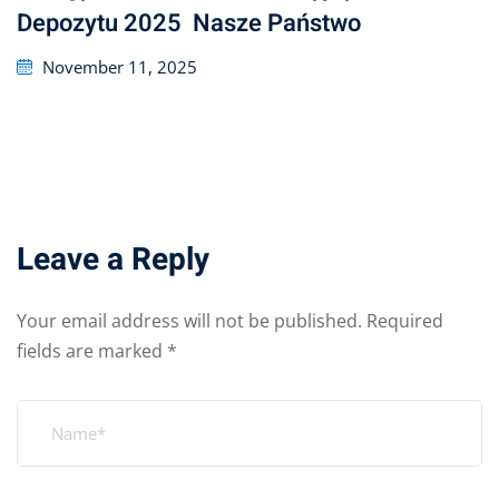
Depozytu 2025 ️ Nasze Państwo
Posted
November 11, 2025
on
Leave a Reply
Your email address will not be published.
Required
fields are marked
*