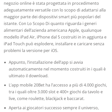
negozio online è stata progettata in procedimento
adeguatamente versatile con lo scopo di adattarsi alla
maggior parte dei dispositivi smart più popolari del
istante. Con Lo Scopo Di quanto riguarda i generi
alimentari dell’azienda americana Apple, qualunque
modello iPad Air, iPhone dal 5 costruiti in in aggiunta e
iPad Touch può esplodere, installare e caricare senza
problemi la versione per iOS.
Appunto, l’installazione dell’app si avvia
automaticamente nel momento costruiti in i quali è
ultimato il download.
L’app mobile 20Bet ha l’accesso a più di 4.000 giochi,
tra i quali oltre 3.000 slot e 400+ giochi da tavolo e
live, come roulette, blackjack e baccarat.
Aperta ai giocatori successo sempre il universo,