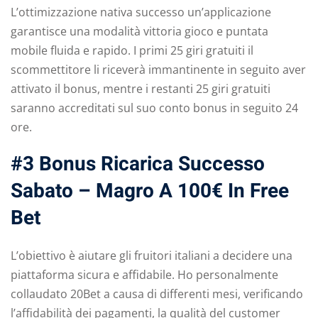
L’ottimizzazione nativa successo un’applicazione
garantisce una modalità vittoria gioco e puntata
mobile fluida e rapido. I primi 25 giri gratuiti il
scommettitore li riceverà immantinente in seguito aver
attivato il bonus, mentre i restanti 25 giri gratuiti
saranno accreditati sul suo conto bonus in seguito 24
ore.
#3 Bonus Ricarica Successo
Sabato – Magro A 100€ In Free
Bet
L’obiettivo è aiutare gli fruitori italiani a decidere una
piattaforma sicura e affidabile. Ho personalmente
collaudato 20Bet a causa di differenti mesi, verificando
l’affidabilità dei pagamenti, la qualità del customer