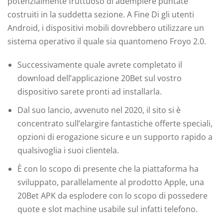
potenzialmente fruttuoso di adempiere puntate
costruiti in la suddetta sezione. A Fine Di gli utenti
Android, i dispositivi mobili dovrebbero utilizzare un
sistema operativo il quale sia quantomeno Froyo 2.0.
Successivamente quale avrete completato il
download dell’applicazione 20Bet sul vostro
dispositivo sarete pronti ad installarla.
Dal suo lancio, avvenuto nel 2020, il sito si è
concentrato sull’elargire fantastiche offerte speciali,
opzioni di erogazione sicure e un supporto rapido a
qualsivoglia i suoi clientela.
È con lo scopo di presente che la piattaforma ha
sviluppato, parallelamente al prodotto Apple, una
20Bet APK da esplodere con lo scopo di possedere
quote e slot machine usabile sul infatti telefono.