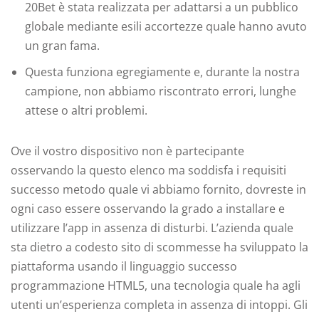
20Bet è stata realizzata per adattarsi a un pubblico
globale mediante esili accortezze quale hanno avuto
un gran fama.
Questa funziona egregiamente e, durante la nostra
campione, non abbiamo riscontrato errori, lunghe
attese o altri problemi.
Ove il vostro dispositivo non è partecipante
osservando la questo elenco ma soddisfa i requisiti
successo metodo quale vi abbiamo fornito, dovreste in
ogni caso essere osservando la grado a installare e
utilizzare l’app in assenza di disturbi. L’azienda quale
sta dietro a codesto sito di scommesse ha sviluppato la
piattaforma usando il linguaggio successo
programmazione HTML5, una tecnologia quale ha agli
utenti un’esperienza completa in assenza di intoppi. Gli