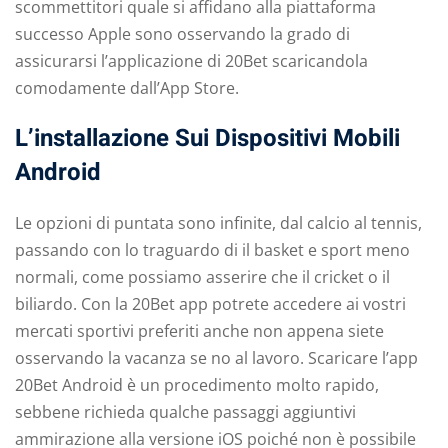
scommettitori quale si affidano alla piattaforma
successo Apple sono osservando la grado di
assicurarsi l’applicazione di 20Bet scaricandola
comodamente dall’App Store.
L’installazione Sui Dispositivi Mobili
Android
Le opzioni di puntata sono infinite, dal calcio al tennis,
passando con lo traguardo di il basket e sport meno
normali, come possiamo asserire che il cricket o il
biliardo. Con la 20Bet app potrete accedere ai vostri
mercati sportivi preferiti anche non appena siete
osservando la vacanza se no al lavoro. Scaricare l’app
20Bet Android è un procedimento molto rapido,
sebbene richieda qualche passaggi aggiuntivi
ammirazione alla versione iOS poiché non è possibile