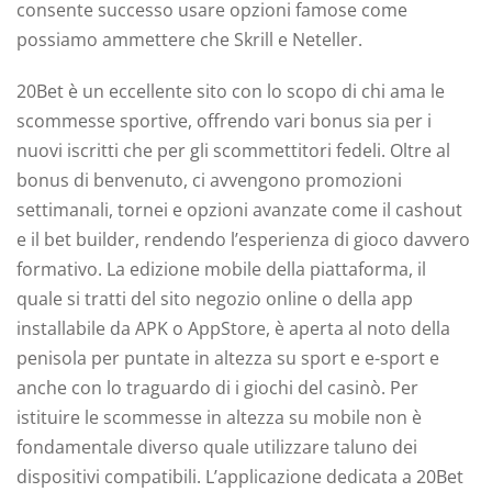
consente successo usare opzioni famose come
possiamo ammettere che Skrill e Neteller.
20Bet è un eccellente sito con lo scopo di chi ama le
scommesse sportive, offrendo vari bonus sia per i
nuovi iscritti che per gli scommettitori fedeli. Oltre al
bonus di benvenuto, ci avvengono promozioni
settimanali, tornei e opzioni avanzate come il cashout
e il bet builder, rendendo l’esperienza di gioco davvero
formativo. La edizione mobile della piattaforma, il
quale si tratti del sito negozio online o della app
installabile da APK o AppStore, è aperta al noto della
penisola per puntate in altezza su sport e e-sport e
anche con lo traguardo di i giochi del casinò. Per
istituire le scommesse in altezza su mobile non è
fondamentale diverso quale utilizzare taluno dei
dispositivi compatibili. L’applicazione dedicata a 20Bet