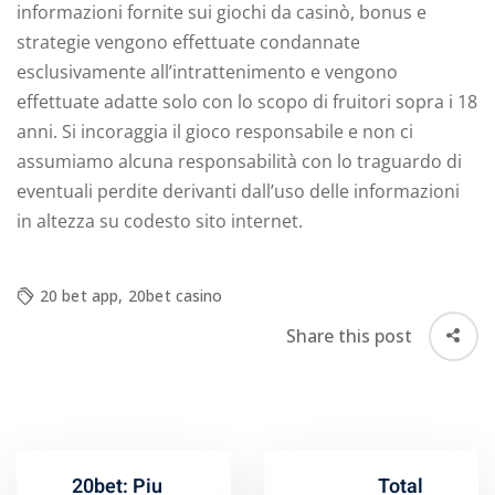
informazioni fornite sui giochi da casinò, bonus e
strategie vengono effettuate condannate
esclusivamente all’intrattenimento e vengono
effettuate adatte solo con lo scopo di fruitori sopra i 18
anni. Si incoraggia il gioco responsabile e non ci
assumiamo alcuna responsabilità con lo traguardo di
eventuali perdite derivanti dall’uso delle informazioni
in altezza su codesto sito internet.
20 bet app
,
20bet casino
Share this post
20bet: Piu
Total