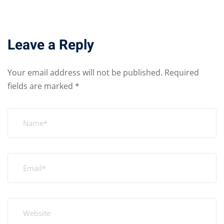
Leave a Reply
Your email address will not be published.
Required
fields are marked
*