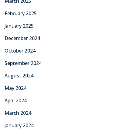
March 2025
February 2025
January 2025
December 2024
October 2024
September 2024
August 2024
May 2024
April 2024
March 2024
January 2024