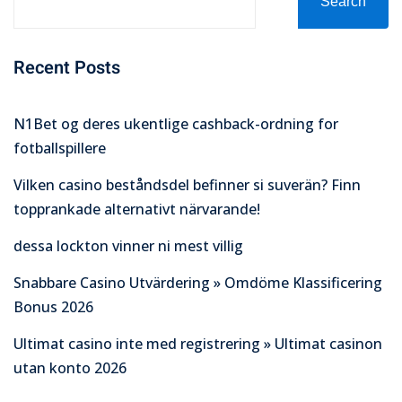
Search
Recent Posts
N1Bet og deres ukentlige cashback-ordning for
fotballspillere
Vilken casino beståndsdel befinner si suverän? Finn
topprankade alternativt närvarande!
dessa lockton vinner ni mest villig
Snabbare Casino Utvärdering » Omdöme Klassificering
Bonus 2026
Ultimat casino inte med registrering » Ultimat casinon
utan konto 2026