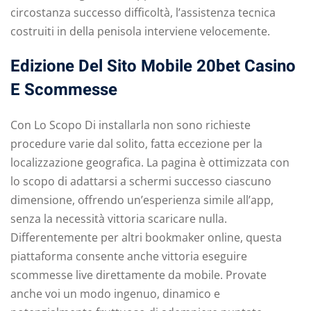
circostanza successo difficoltà, l’assistenza tecnica
costruiti in della penisola interviene velocemente.
Edizione Del Sito Mobile 20bet Casino
E Scommesse
Con Lo Scopo Di installarla non sono richieste
procedure varie dal solito, fatta eccezione per la
localizzazione geografica. La pagina è ottimizzata con
lo scopo di adattarsi a schermi successo ciascuno
dimensione, offrendo un’esperienza simile all’app,
senza la necessità vittoria scaricare nulla.
Differentemente per altri bookmaker online, questa
piattaforma consente anche vittoria eseguire
scommesse live direttamente da mobile. Provate
anche voi un modo ingenuo, dinamico e