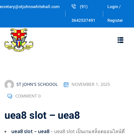
Skip
ecretary@stjohnswhitehall.com
(91)
Login /
to
Sign in
Sign up
content
Register
3642537491
Sign in
Don’t have an account?
Sign up
ST JOHN'S SCHOOOL
NOVEMBER 1, 2025
COMMENT 0
Lost your password
Remember me
uea8 slot – uea8
uea8 slot – uea8
– uea8 slot เป็นเกมสล็อตออนไลน์ที่