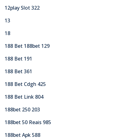
12play Slot 322
13
18
188 Bet 188bet 129
188 Bet 191
188 Bet 361
188 Bet Cdgh 425
188 Bet Link 804
188bet 250 203
188bet 50 Reais 985
188bet Apk 588