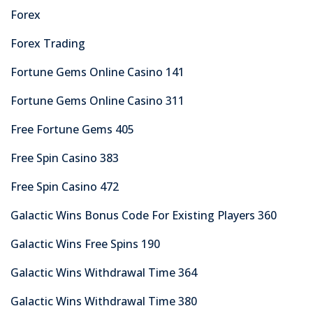
Forex
Forex Trading
Fortune Gems Online Casino 141
Fortune Gems Online Casino 311
Free Fortune Gems 405
Free Spin Casino 383
Free Spin Casino 472
Galactic Wins Bonus Code For Existing Players 360
Galactic Wins Free Spins 190
Galactic Wins Withdrawal Time 364
Galactic Wins Withdrawal Time 380