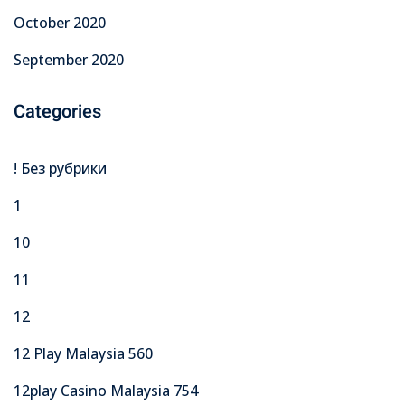
October 2020
September 2020
Categories
! Без рубрики
1
10
11
12
12 Play Malaysia 560
12play Casino Malaysia 754