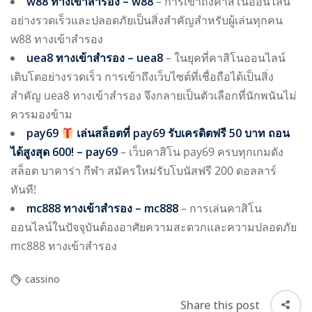
w88 ทางเข้าสํารอง – w88
– การเข้าถึงคาสิโนออนไลน์
อย่างรวดเร็วและปลอดภัยเป็นสิ่งสำคัญสำหรับผู้เล่นทุกคน
w88 ทางเข้าสํารอง
uea8 ทางเข้าสํารอง – uea8
– ในยุคที่คาสิโนออนไลน์
เติบโตอย่างรวดเร็ว การเข้าถึงเว็บไซต์ที่เชื่อถือได้เป็นสิ่ง
สำคัญ uea8 ทางเข้าสํารอง จึงกลายเป็นตัวเลือกที่นักพนันไม่
ควรมองข้าม
pay69
เล่นสล็อตที่ pay69 รับเครดิตฟรี 50 บาท ถอน
ได้สูงสุด 600! – pay69
– เว็บคาสิโน pay69 ครบทุกเกมดัง
สล็อต บาคาร่า กีฬา สมัครใหม่รับโบนัสฟรี 200 ดอลลาร์
ทันที!
mc888 ทางเข้าสํารอง – mc888
– การเล่นคาสิโน
ออนไลน์ในปัจจุบันต้องอาศัยความสะดวกและความปลอดภัย
mc888 ทางเข้าสํารอง
cassino
Share this post