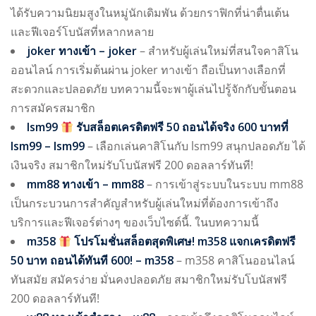
ได้รับความนิยมสูงในหมู่นักเดิมพัน ด้วยกราฟิกที่น่าตื่นเต้น
และฟีเจอร์โบนัสที่หลากหลาย
joker ทางเข้า – joker
– สำหรับผู้เล่นใหม่ที่สนใจคาสิโน
ออนไลน์ การเริ่มต้นผ่าน joker ทางเข้า ถือเป็นทางเลือกที่
สะดวกและปลอดภัย บทความนี้จะพาผู้เล่นไปรู้จักกับขั้นตอน
การสมัครสมาชิก
ry
lsm99
รับสล็อตเครดิตฟรี 50 ถอนได้จริง 600 บาทที่
lsm99 – lsm99
– เลือกเล่นคาสิโนกับ lsm99 สนุกปลอดภัย ได้
เงินจริง สมาชิกใหม่รับโบนัสฟรี 200 ดอลลาร์ทันที!
mm88 ทางเข้า – mm88
– การเข้าสู่ระบบในระบบ mm88
เป็นกระบวนการสำคัญสำหรับผู้เล่นใหม่ที่ต้องการเข้าถึง
บริการและฟีเจอร์ต่างๆ ของเว็บไซต์นี้. ในบทความนี้
m358
โปรโมชั่นสล็อตสุดพิเศษ! m358 แจกเครดิตฟรี
50 บาท ถอนได้ทันที 600! – m358
– m358 คาสิโนออนไลน์
ทันสมัย สมัครง่าย มั่นคงปลอดภัย สมาชิกใหม่รับโบนัสฟรี
200 ดอลลาร์ทันที!