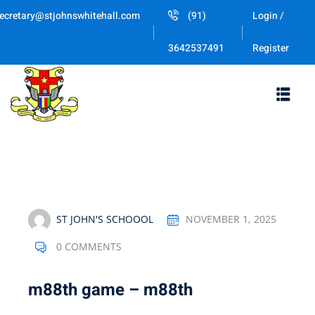
Skip
ecretary@stjohnswhitehall.com
(91)
Login /
to
Sign in
Sign up
content
Register
3642537491
Sign in
Don’t have an account?
Sign up
ST JOHN'S SCHOOOL
NOVEMBER 1, 2025
Lost your password
Remember me
0 COMMENTS
m88th game – m88th