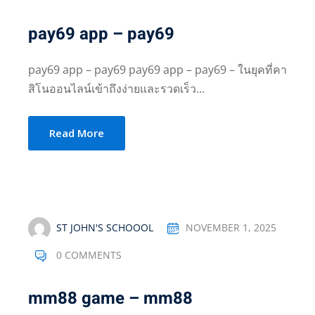
pay69 app – pay69
pay69 app – pay69 pay69 app – pay69 – ในยุคที่คา
สิโนออนไลน์เข้าถึงง่ายและรวดเร็ว...
Read More
ST JOHN'S SCHOOOL
NOVEMBER 1, 2025
0 COMMENTS
mm88 game – mm88