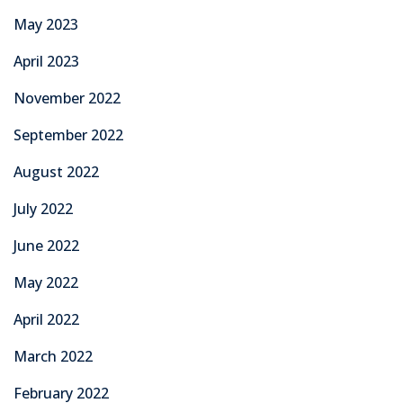
May 2023
April 2023
November 2022
September 2022
August 2022
July 2022
June 2022
May 2022
April 2022
March 2022
February 2022