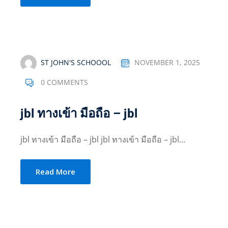
ST JOHN'S SCHOOOL
NOVEMBER 1, 2025
0 COMMENTS
jbl ทางเข้า มือถือ – jbl
jbl ทางเข้า มือถือ – jbl jbl ทางเข้า มือถือ – jbl...
Read More