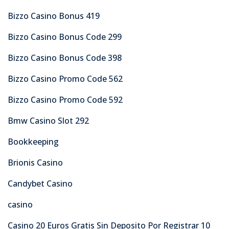
Bizzo Casino Bonus 419
Bizzo Casino Bonus Code 299
Bizzo Casino Bonus Code 398
Bizzo Casino Promo Code 562
Bizzo Casino Promo Code 592
Bmw Casino Slot 292
Bookkeeping
Brionis Casino
Candybet Casino
casino
Casino 20 Euros Gratis Sin Deposito Por Registrar 10