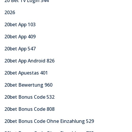
20 Bet Tv Login 344
2026
20bet App 103
20bet App 409
20bet App 547
20bet App Android 826
20bet Apuestas 401
20bet Bewertung 960
20bet Bonus Code 532
20bet Bonus Code 808
20bet Bonus Code Ohne Einzahlung 529