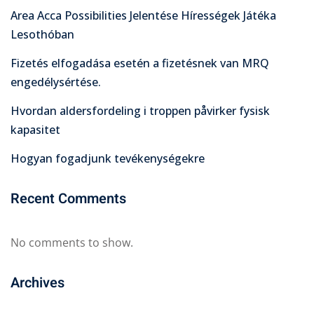
Area Acca Possibilities Jelentése Hírességek Játéka
Lesothóban
Fizetés elfogadása esetén a fizetésnek van MRQ
engedélysértése.
Hvordan aldersfordeling i troppen påvirker fysisk
kapasitet
Hogyan fogadjunk tevékenységekre
Recent Comments
No comments to show.
Archives