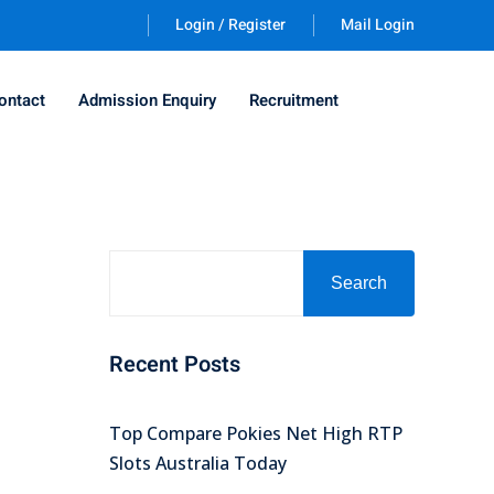
Login / Register
Mail Login
ontact
Admission Enquiry
Recruitment
Search
Recent Posts
Top Compare Pokies Net High RTP
Slots Australia Today