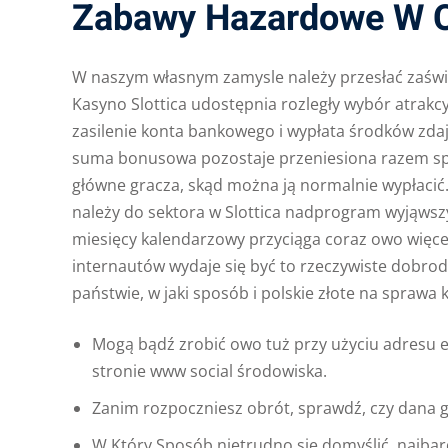
Zabawy Hazardowe W Ca
W naszym własnym zamysle należy przesłać zaświa
Kasyno Slottica udostępnia rozległy wybór atrakc
zasilenie konta bankowego i wypłata środków zda
suma bonusowa pozostaje przeniesiona razem 
główne gracza, skąd można ją normalnie wypłacić. 
należy do sektora w Slottica nadprogram wyjąwsz
miesięcy kalendarzowy przyciąga coraz owo więce
internautów wydaje się być to rzeczywiste dobro
państwie, w jaki sposób i polskie złote na sprawa 
Mogą bądź zrobić owo tuż przy użyciu adresu 
stronie www social środowiska.
Zanim rozpoczniesz obrót, sprawdź, czy dana 
W Który Sposób nietrudno się domyślić, najbard