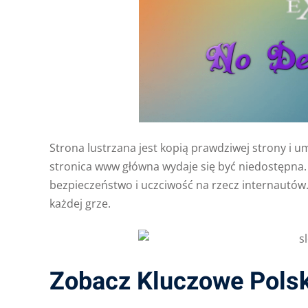
Strona lustrzana jest kopią prawdziwej strony i 
stronica www główna wydaje się być niedostępna.
bezpieczeństwo i uczciwość na rzecz internautów.
każdej grze.
Zobacz Kluczowe Polsk