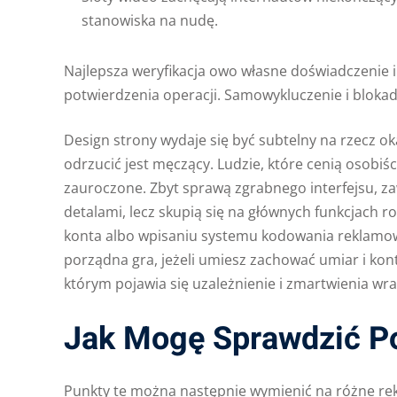
stanowiska na nudę.
Najlepsza weryfikacja owo własne doświadczenie i
potwierdzenia operacji. Samowykluczenie i blok
Design strony wydaje się być subtelny na rzecz o
odrzucić jest męczący. Ludzie, które cenią osobiś
zauroczone. Zbyt sprawą zgrabnego interfejsu, 
detalami, lecz skupią się na głównych funkcjach 
konta albo wpisaniu systemu kodowania reklamow
porządna gra, jeżeli umiesz zachować umiar i ko
którym pojawia się uzależnienie i zmartwienia wra
Jak Mogę Sprawdzić P
Punkty te można następnie wymienić na różne rek