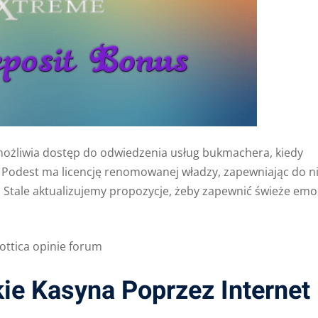
Lost your password?
Remember me
umożliwia dostęp do odwiedzenia usług bukmachera, kiedy
 Podest ma licencję renomowanej władzy, zapewniając do ni
 Stale aktualizujemy propozycje, żeby zapewnić świeże emo
ie Kasyna Poprzez Internet