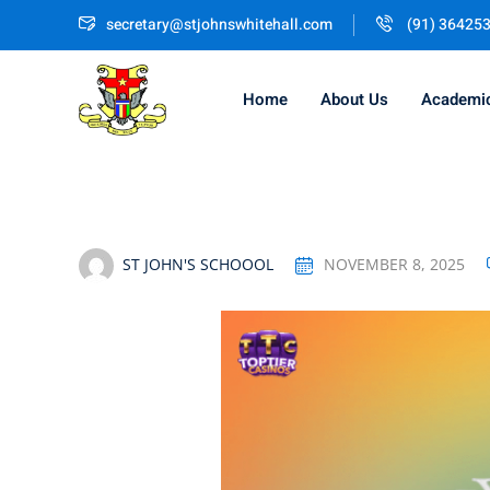
Skip
secretary@stjohnswhitehall.com
(91) 36425
to
content
Home
About Us
Academi
ST JOHN'S SCHOOOL
NOVEMBER 8, 2025