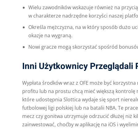
Wielu zawodników wskazuje również na przycią
w charakterze nadrzędne korzyści naszej platf
Określa mężczyzna, na w który sposób dużo ucie
okazje na wygraną.
Nowi gracze mogą skorzystać spośród bonusów 
Inni Użytkownicy Przeglądali
Wypłata środków wraz z OFE może być korzystna 
profitu lub na prostu chcą mieć większą kontrol
które udostępnia Slottica wydaje się sport niereal
futbolowej ligi polskiej lub na batalii NBA. Te pr
mecz czy gonitwa utrzymuje odrzucić dłużej niż ki
zainwestować, choćby w aplikację na iOS i wyelimi