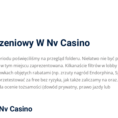
czeniowy W Nv Casino
riodu poświęciliśmy na przegląd folderu. Niełatwo nie być 
i w tym miejscu zaprezentowana. Kilkanaście filtrów w lobby
ywkach objętych rabatami (np. zrzuty nagród Endorphina, S
rzetestować za free bez ryzyka, jak także zaliczamy na oraz.
da ocenie tożsamości (dowód prywatny, prawo jazdy lub
 Nv Casino