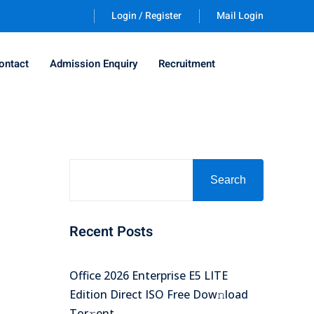
Login / Register
Mail Login
ontact
Admission Enquiry
Recruitment
Search
Recent Posts
Office 2026 Enterprise E5 LITE
Edition Direct ISO Frее Dow𝚗load
Tоr𝚛ent