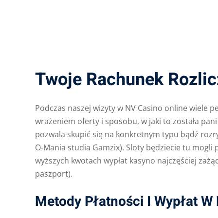
Twoje Rachunek Rozli
Podczas naszej wizyty w NV Casino online wiele pe
wrażeniem oferty i sposobu, w jaki to została pan
pozwala skupić się na konkretnym typu bądź rozr
O-Mania studia Gamzix). Sloty będziecie tu mogli p
wyższych kwotach wypłat kasyno najczęściej zażą
paszport).
Metody Płatności I Wypłat W