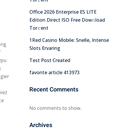
Office 2026 Enterprise E5 LITE
Edition Direct ISO Frее Dow𝚗load
Tоr𝚛ent
1Red Casino Mobile: Snelle, Intense
ang
Slots Ervaring
V
ypu
Test Post Created
k
favorite article 413973
 gier
Recent Comments
nież
ce
No comments to show.
Archives