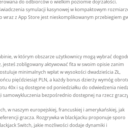
erowana do odbiorców o wielkim poziomie dojrzałości.
wiadczenia symulacji kasynowej w kompaktowym rozmiarz
no wraz z App Store jest nieskomplikowanym przebiegiem gw
abinie, w którym obszarze użytkownicy mogą wybrać dogod
, jesteś zobligowany aktywować fita w swoim opisie zanim
postuluje minimalnych wpłat w wysokości dwadzieścia ZŁ,
końcu pięćdziesiąt PLN, a każdy bonus dzierży wymóg obrot
 40x i są dostępne od poniedziałku do odwiedzenia niedzi
i samowykluczenia bezpośrednio dostępnej na rzecz graczy
h, w naszym europejskiej, francuskiej i amerykańskiej, jak
ferencji gracza. Rozgrywka w blackjacku proponuje sporo
ackjack Switch, jakie możliwości dodaje dynamiki i