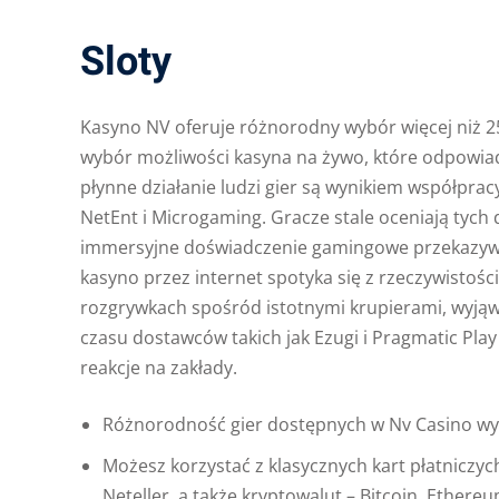
Sloty
Kasyno NV oferuje różnorodny wybór więcej niż 2
wybór możliwości kasyna na żywo, które odpowiada
płynne działanie ludzi gier są wynikiem współprac
NetEnt i Microgaming. Gracze stale oceniają tych
immersyjne doświadczenie gamingowe przekazywane
kasyno przez internet spotyka się z rzeczywistoś
rozgrywkach spośród istotnymi krupierami, wyją
czasu dostawców takich jak Ezugi i Pragmatic Play
reakcje na zakłady.
Różnorodność gier dostępnych w Nv Casino wy
Możesz korzystać z klasycznych kart płatniczych 
Neteller, a także kryptowalut – Bitcoin, Ethereu