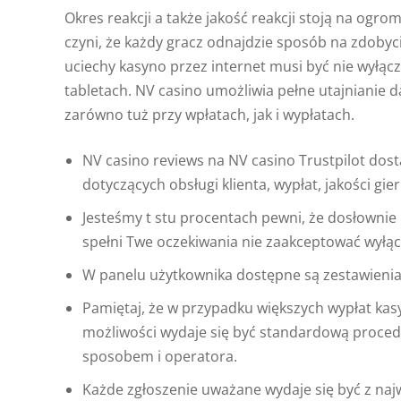
Okres reakcji a także jakość reakcji stoją na og
czyni, że każdy gracz odnajdzie sposób na zdobyc
uciechy kasyno przez internet musi być nie wyłąc
tabletach. NV casino umożliwia pełne utajnianie d
zarówno tuż przy wpłatach, jak i wypłatach.
NV casino reviews na NV casino Trustpilot dos
dotyczących obsługi klienta, wypłat, jakości gi
Jesteśmy t stu procentach pewni, że dosłowni
spełni Twe oczekiwania nie zaakceptować wyłąc
W panelu użytkownika dostępne są zestawienia
Pamiętaj, że w przypadku większych wypłat kas
możliwości wydaje się być standardową proced
sposobem i operatora.
Każde zgłoszenie uważane wydaje się być z najw