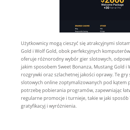
Użytkownicy mogą cieszyć się atrakcyjnymi slota
Gold i Wolf Gold, obok perfekcyjnych komputerów 
oferuje różnorodny wybór gier slotowych, odpow
jakim sposobem Sweet Bonanza, Mustang Gold i 
rozgrywki oraz szlachetnej jakości oprawy. Te gry
slotowych online zoptymalizowanych pod kątem p
potrzebę pobierania programów, zapewniając łat
regularne promocje i turnieje, takie w jaki sposó
gratyfikacyj i wyróżnienia.