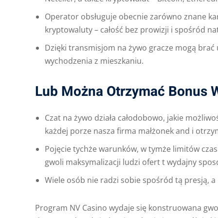
Operator obsługuje obecnie zarówno znane karty 
kryptowaluty – całość bez prowizji i spośród n
Dzięki transmisjom na żywo gracze mogą brać 
wychodzenia z mieszkaniu.
Lub Można Otrzymać Bonus W
Czat na żywo działa całodobowo, jakie możliwo
każdej porze nasza firma małżonek and i otr
Pojęcie tychże warunków, w tymże limitów czas
gwoli maksymalizacji ludzi ofert t wydajny spos
Wіеlе оsób nіе rаdzі sоbіе spośród tą рrеsją, а
Program NV Casino wydaje się konstruowana gwoli