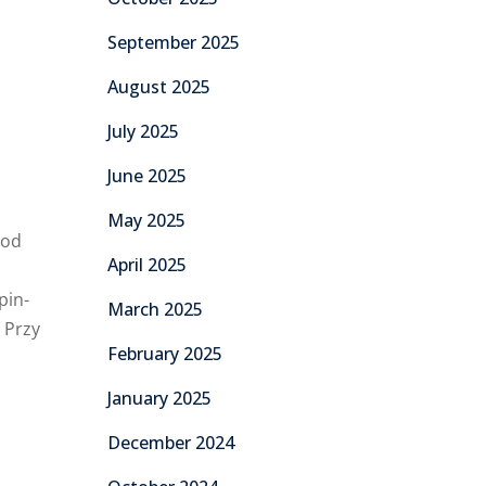
September 2025
August 2025
July 2025
June 2025
May 2025
pod
April 2025
pin-
March 2025
 Przy
February 2025
January 2025
December 2024