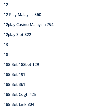
12
12 Play Malaysia 560
12play Casino Malaysia 754
12play Slot 322
13
18
188 Bet 188bet 129
188 Bet 191
188 Bet 361
188 Bet Cdgh 425
188 Bet Link 804