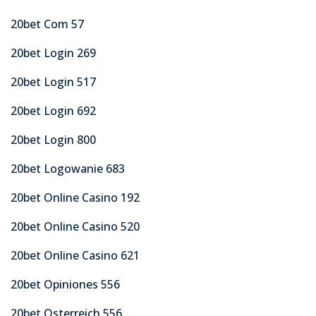
20bet Com 57
20bet Login 269
20bet Login 517
20bet Login 692
20bet Login 800
20bet Logowanie 683
20bet Online Casino 192
20bet Online Casino 520
20bet Online Casino 621
20bet Opiniones 556
20bet Osterreich 556