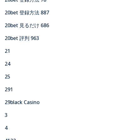
20bet 登録方法 887
20bet 見るだけ 686
20bet 評判 963
21
24
25
291
29black Casino
3
4