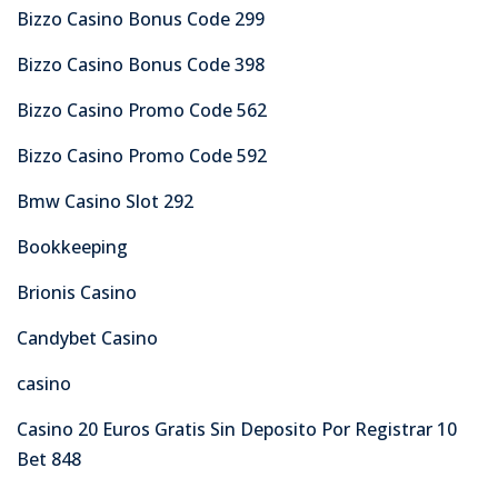
Bizzo Casino Bonus Code 299
Bizzo Casino Bonus Code 398
Bizzo Casino Promo Code 562
Bizzo Casino Promo Code 592
Bmw Casino Slot 292
Bookkeeping
Brionis Casino
Candybet Casino
casino
Casino 20 Euros Gratis Sin Deposito Por Registrar 10
Bet 848