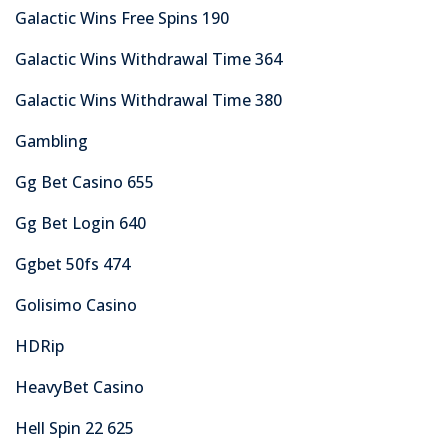
Galactic Wins Free Spins 190
Galactic Wins Withdrawal Time 364
Galactic Wins Withdrawal Time 380
Gambling
Gg Bet Casino 655
Gg Bet Login 640
Ggbet 50fs 474
Golisimo Casino
HDRip
HeavyBet Casino
Hell Spin 22 625