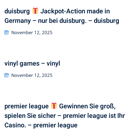
duisburg
Jackpot-Action made in
Germany – nur bei duisburg. – duisburg
Posted
November 12, 2025
on
vinyl games – vinyl
Posted
November 12, 2025
on
premier league
Gewinnen Sie groß,
spielen Sie sicher – premier league ist Ihr
Casino. – premier league