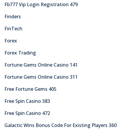
Fb777 Vip Login Registration 479
Finders
FinTech
Forex
Forex Trading
Fortune Gems Online Casino 141
Fortune Gems Online Casino 311
Free Fortune Gems 405
Free Spin Casino 383
Free Spin Casino 472
Galactic Wins Bonus Code For Existing Players 360