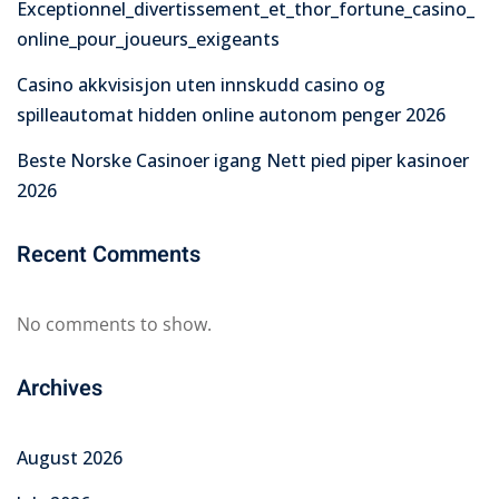
Exceptionnel_divertissement_et_thor_fortune_casino_
online_pour_joueurs_exigeants
Casino akkvisisjon uten innskudd casino og
spilleautomat hidden online autonom penger 2026
Beste Norske Casinoer igang Nett pied piper kasinoer
2026
Recent Comments
No comments to show.
Archives
August 2026