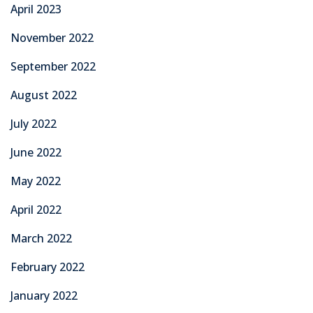
April 2023
November 2022
September 2022
August 2022
July 2022
June 2022
May 2022
April 2022
March 2022
February 2022
January 2022