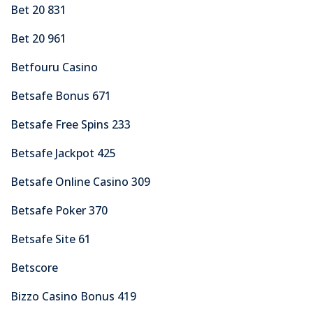
Bet 20 831
Bet 20 961
Betfouru Casino
Betsafe Bonus 671
Betsafe Free Spins 233
Betsafe Jackpot 425
Betsafe Online Casino 309
Betsafe Poker 370
Betsafe Site 61
Betscore
Bizzo Casino Bonus 419