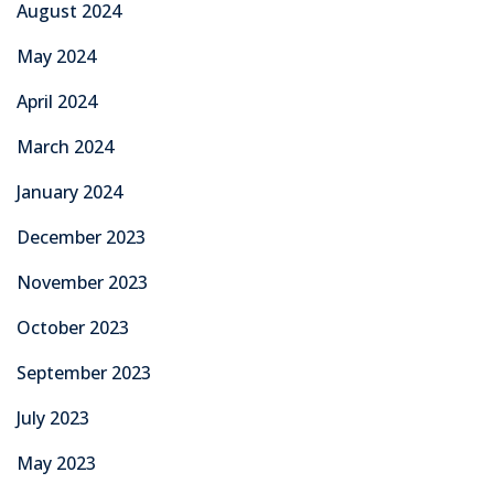
August 2024
May 2024
April 2024
March 2024
January 2024
December 2023
November 2023
October 2023
September 2023
July 2023
May 2023