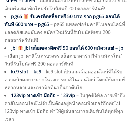
lsm99 – lsm99
– เลือกเล่นคาสิโนกับ lsm99 สนุกปลอดภัย ได้
เงินจริง สมาชิกใหม่รับโบนัสฟรี 200 ดอลลาร์ทันที!
pg65
รับเครดิตสล็อตฟรี 50 บาท จาก pg65 ถอนได้
ทันที 600 บาท – pg65
– pg65 แพลตฟอร์มคาสิโนออนไลน์ที่
ปลอดภัยและมั่นคง สมัครใหม่วันนี้รับโบนัสพิเศษ 200
ดอลลาร์ฟรีทันที!
jbl
jbl สล็อตเครดิตฟรี 50 ถอนได้ 600 สมัครเลย! – jbl
– เลือก jbl คาสิโนครบวงจร สล็อต บาคาร่า กีฬา สมัครใหม่
วันนี้รับโบนัสฟรี 200 ดอลลาร์ทันที!
kc9 slot – kc9
– kc9 slot เป็นเกมสล็อตออนไลน์ที่ได้รับ
ความนิยมอย่างมากในวงการคาสิโนออนไลน์ โดยมีธีมเกมที่
หลากหลายและกราฟิกที่น่าตื่นตาตื่นใจ
123vip ทางเข้า มือถือ – 123vip
– ในยุคดิจิทัล การเข้าถึง
คาสิโนออนไลน์ไม่จำเป็นต้องอยู่หน้าคอมพิวเตอร์อีกต่อไป
123vip ทางเข้า มือถือ ทำให้ผู้เล่นสามารถเดิมพันได้ทุกที่ทุก
เวลา