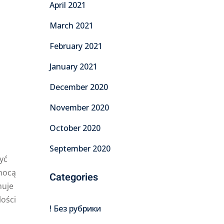
April 2021
March 2021
February 2021
January 2021
December 2020
November 2020
October 2020
September 2020
yć
mocą
Categories
nuje
lości
! Без рубрики