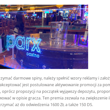
rzymać darmowe spiny, należy spełnić wzory reklamy i założ
Zaakceptować jest postulowane aktywowanie promocji za po
 oprócz propozycji na początek wyjąwszy depozytu, propo
ować w opisie gracza. Ten premia zezwala na zwiększenie i
trzymać aż do odwiedzenia 1600 ZŁ a także 150 DS.