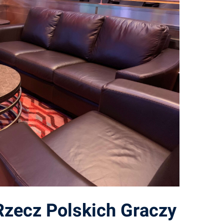
zecz Polskich Graczy