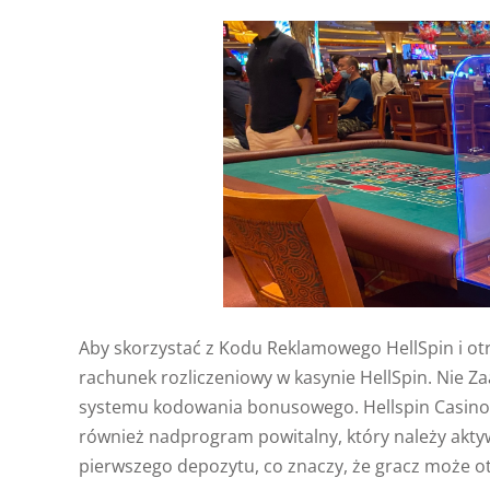
Aby skorzystać z Kodu Reklamowego HellSpin i ot
rachunek rozliczeniowy w kasynie HellSpin. Nie 
systemu kodowania bonusowego. Hellspin Casino,
również nadprogram powitalny, który należy aktyw
pierwszego depozytu, co znaczy, że gracz może o