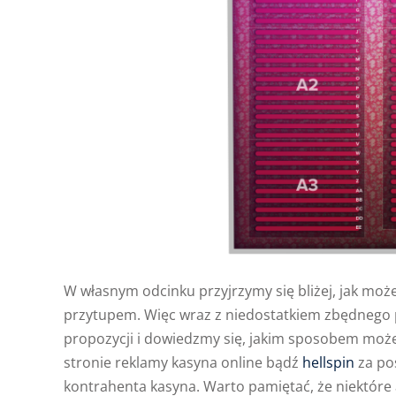
W własnym odcinku przyjrzymy się bliżej, jak moż
przytupem. Więc wraz z niedostatkiem zbędnego pr
propozycji i dowiedzmy się, jakim sposobem moż
stronie reklamy kasyna online bądź
hellspin
za po
kontrahenta kasyna. Warto pamiętać, że niektór