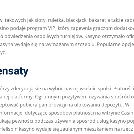
takowych jak sloty, ruletka, blackjack, bakarat a także za
Casino podaje program VIP, który zapewnia graczom dodatk
o odwiedzenia osobliwych turniejów. Kasyno otrzymało ofic
ć kasyna wydaje się na wymaganym szczeblu. Popularne opcje
yz.
ensaty
rzy zdecydują się na wybór naszej właśnie spółki. Płatności
wybranej platformy. Ogromnym pozytywem używania spośród 
akceptować pobiera pan prowizji na ulokowaniu depozytu. W
 informacje, dotyczące sposobów płatności na witrynie Casino
zukają pewności podczas używania spośród usług kasyno po
że Hellspin kasyno wydaje się zaufanym mieszkaniem na rzecz