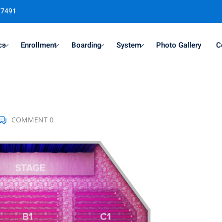
37491
cs
Enrollment
Boarding
System
Photo Gallery
C
Sign in
Sign up
COMMENT 0
Sign in
Don’t have an account?
Sign up