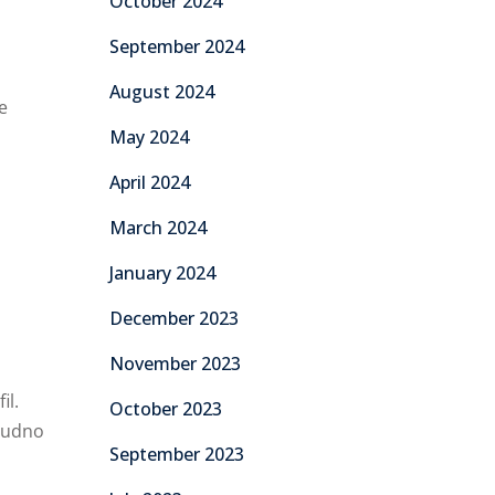
October 2024
September 2024
August 2024
e
May 2024
April 2024
March 2024
January 2024
December 2023
November 2023
il.
October 2023
trudno
September 2023