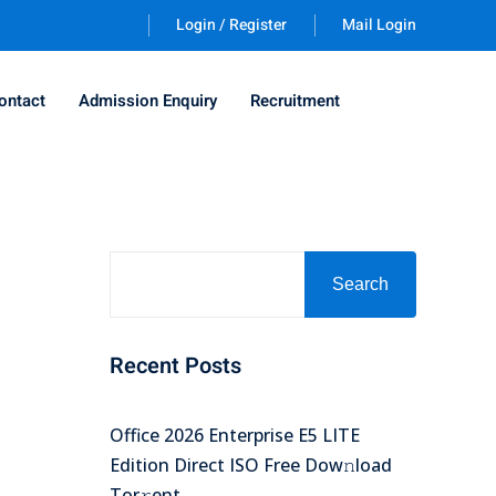
Login / Register
Mail Login
ontact
Admission Enquiry
Recruitment
Search
Recent Posts
Office 2026 Enterprise E5 LITE
Edition Direct ISO Frее Dow𝚗load
Tоr𝚛ent