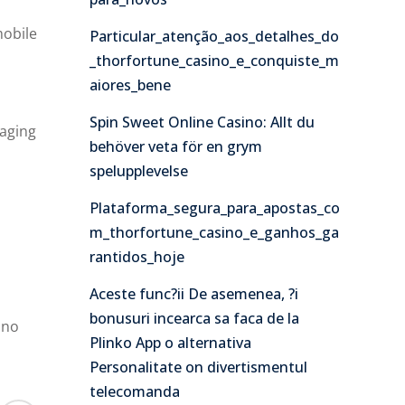
mobile
Particular_atenção_aos_detalhes_do
_thorfortune_casino_e_conquiste_m
aiores_bene
Spin Sweet Online Casino: Allt du
naging
behöver veta för en grym
spelupplevelse
Plataforma_segura_para_apostas_co
m_thorfortune_casino_e_ganhos_ga
rantidos_hoje
Aceste func?ii De asemenea, ?i
bonusuri incearca sa faca de la
ino
Plinko App o alternativa
Personalitate on divertismentul
telecomanda