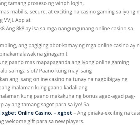
ang tamang proseso ng winph login,
s mabilis, secure, at exciting na casino gaming sa iyong 
g VVJL App at
Lost your password?
Remember me
k8 Ang 8k8 ay isa sa mga nangungunang online casino sa
mbling, ang pagiging abot-kamay ng mga online casino ay 
 pinakamalawak na ginagamit
ung paano mas mapapaganda ang iyong online gaming
lo sa mga slot? Paano kung may isang
an ang isang online casino na tunay na nagbibigay ng
bang malaman kung gaano kadali ang
 malaman kung paano makakuha ng bonus agad-agad pag-
 ay ang tamang sagot para sa iyo! Sa
 xgbet Online Casino. – xgbet
– Ang pinaka-exciting na cas
ng welcome gift para sa new players.