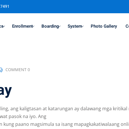
37491
cs
Enrollment
Boarding
System
Photo Gallery
C
Sign in
Sign up
COMMENT 0
Sign in
ay
Don’t have an account?
Sign up
ng, ang kaligtasan at katarungan ay dalawang mga kritikal
wat pasok na iyo. Ang
 kung paano magsimula sa isang mapagkakatiwalaang onl