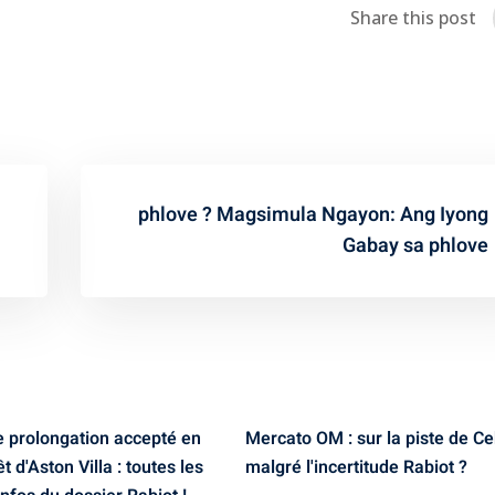
Share this post
phlove ? Magsimula Ngayon: Ang Iyong
Gabay sa phlove
e prolongation accepté en
Mercato OM : sur la piste de Ce
êt d'Aston Villa : toutes les
malgré l'incertitude Rabiot ?