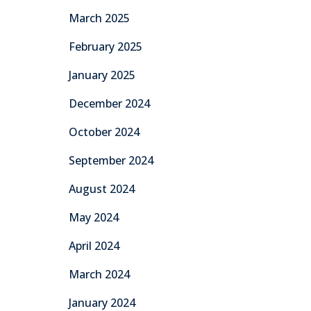
March 2025
February 2025
January 2025
December 2024
October 2024
September 2024
August 2024
May 2024
April 2024
March 2024
January 2024