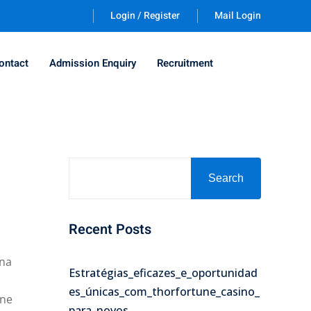
Login / Register
Mail Login
ontact
Admission Enquiry
Recruitment
Search
Recent Posts
 na
Estratégias_eficazes_e_oportunidad
es_únicas_com_thorfortune_casino_
ine
para_novos