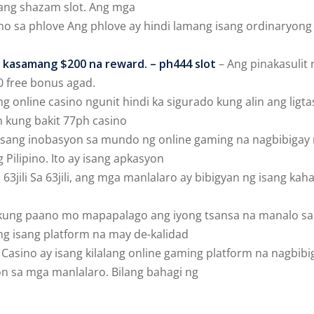
 ang shazam slot. Ang mga
no sa phlove Ang phlove ay hindi lamang isang ordinaryong
Lost your password?
Remember me
y kasamang $200 na reward. – ph444 slot
– Ang pinakasulit 
0 free bonus agad.
online casino ngunit hindi ka sigurado kung alin ang ligta
 kung bakit 77ph casino
isang inobasyon sa mundo ng online gaming na nagbibigay
Pilipino. Ito ay isang apkasyon
63jili Sa 63jili, ang mga manlalaro ay bibigyan ng isang kah
ung paano mo mapapalago ang iyong tsansa na manalo sa
ng isang platform na may de-kalidad
asino ay isang kilalang online gaming platform na nagbibi
n sa mga manlalaro. Bilang bahagi ng