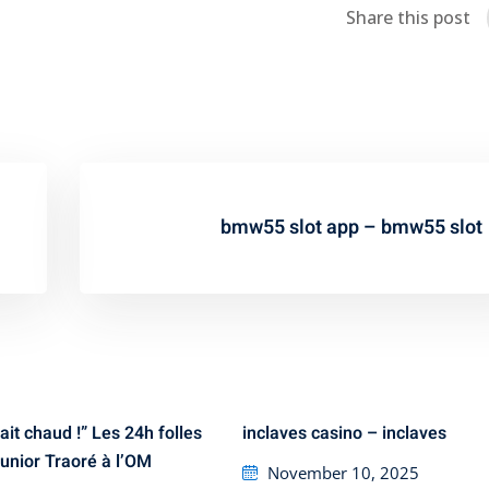
Share this post
bmw55 slot app – bmw55 slot
ait chaud !” Les 24h folles
inclaves casino – inclaves
unior Traoré à l’OM
Posted
November 10, 2025