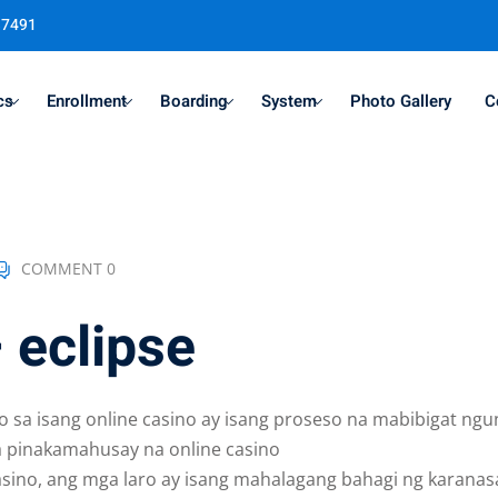
37491
cs
Enrollment
Boarding
System
Photo Gallery
C
Sign in
Sign up
COMMENT 0
Sign in
 eclipse
Don’t have an account?
Sign up
 sa isang online casino ay isang proseso na mabibigat ngu
 pinakamahusay na online casino
sino, ang mga laro ay isang mahalagang bahagi ng karanas