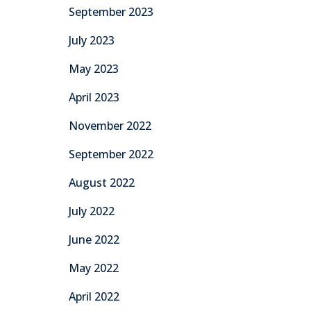
September 2023
July 2023
May 2023
April 2023
November 2022
September 2022
August 2022
July 2022
June 2022
May 2022
April 2022