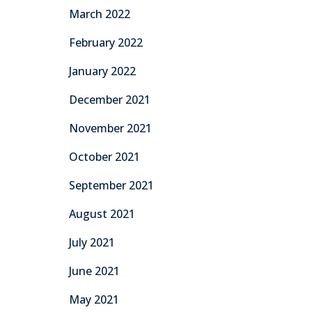
March 2022
February 2022
January 2022
December 2021
November 2021
October 2021
September 2021
August 2021
July 2021
June 2021
May 2021