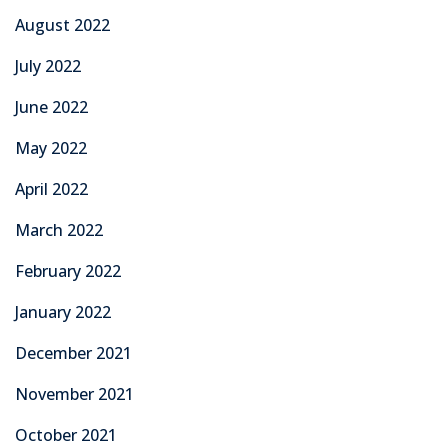
August 2022
July 2022
June 2022
May 2022
April 2022
March 2022
February 2022
January 2022
December 2021
November 2021
October 2021