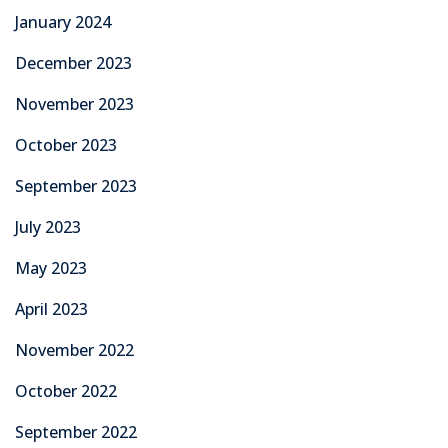
January 2024
December 2023
November 2023
October 2023
September 2023
July 2023
May 2023
April 2023
November 2022
October 2022
September 2022