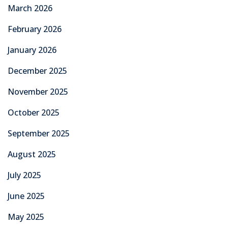
March 2026
February 2026
January 2026
December 2025
November 2025
October 2025
September 2025
August 2025
July 2025
June 2025
May 2025