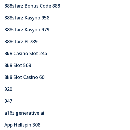
888starz Bonus Code 888
888starz Kasyno 958
888starz Kasyno 979
888starz Pl 789
8k8 Casino Slot 246
8k8 Slot 568
8k8 Slot Casino 60
920
947
a16z generative ai
App Hellspin 308