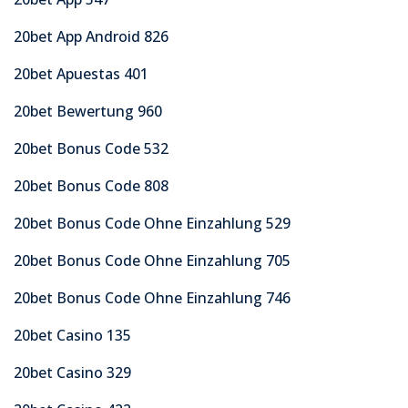
20bet App Android 826
20bet Apuestas 401
20bet Bewertung 960
20bet Bonus Code 532
20bet Bonus Code 808
20bet Bonus Code Ohne Einzahlung 529
20bet Bonus Code Ohne Einzahlung 705
20bet Bonus Code Ohne Einzahlung 746
20bet Casino 135
20bet Casino 329