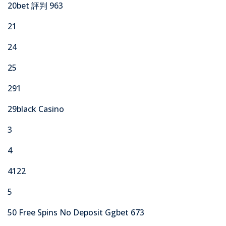
20bet 評判 963
21
24
25
291
29black Casino
3
4
4122
5
50 Free Spins No Deposit Ggbet 673