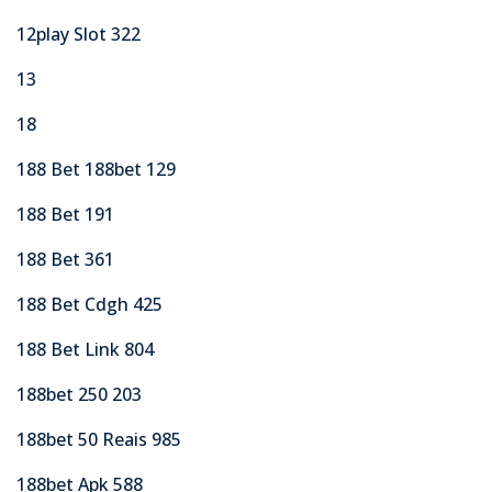
12play Slot 322
13
18
188 Bet 188bet 129
188 Bet 191
188 Bet 361
188 Bet Cdgh 425
188 Bet Link 804
188bet 250 203
188bet 50 Reais 985
188bet Apk 588