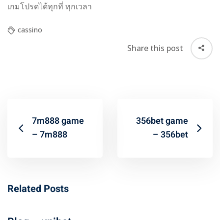
เกมโปรดได้ทุกที่ ทุกเวลา
cassino
Share this post
7m888 game
356bet game
– 7m888
– 356bet
Related Posts