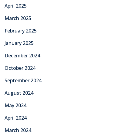
April 2025
March 2025
February 2025
January 2025
December 2024
October 2024
September 2024
August 2024
May 2024
April 2024
March 2024