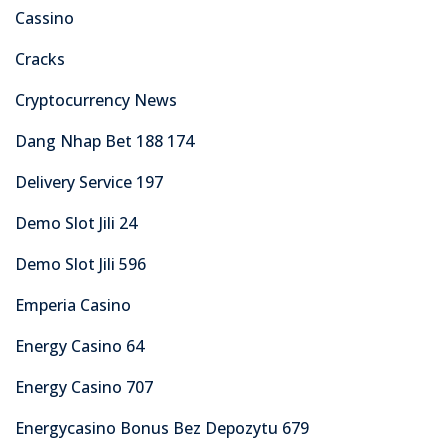
Cassino
Cracks
Cryptocurrency News
Dang Nhap Bet 188 174
Delivery Service 197
Demo Slot Jili 24
Demo Slot Jili 596
Emperia Casino
Energy Casino 64
Energy Casino 707
Energycasino Bonus Bez Depozytu 679