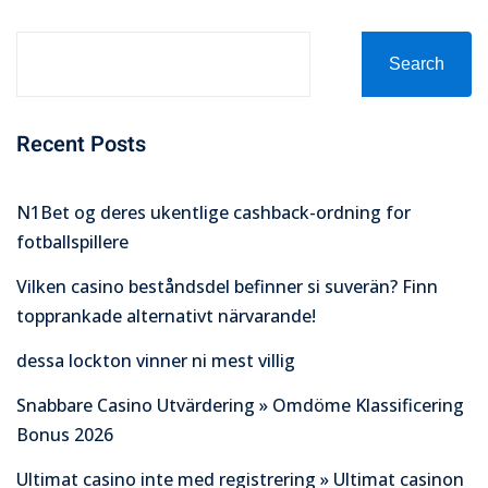
Search
Recent Posts
N1Bet og deres ukentlige cashback-ordning for
fotballspillere
Vilken casino beståndsdel befinner si suverän? Finn
topprankade alternativt närvarande!
dessa lockton vinner ni mest villig
Snabbare Casino Utvärdering » Omdöme Klassificering
Bonus 2026
Ultimat casino inte med registrering » Ultimat casinon