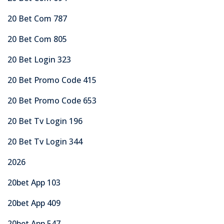
20 Bet Com 787
20 Bet Com 805
20 Bet Login 323
20 Bet Promo Code 415
20 Bet Promo Code 653
20 Bet Tv Login 196
20 Bet Tv Login 344
2026
20bet App 103
20bet App 409
20bet App 547