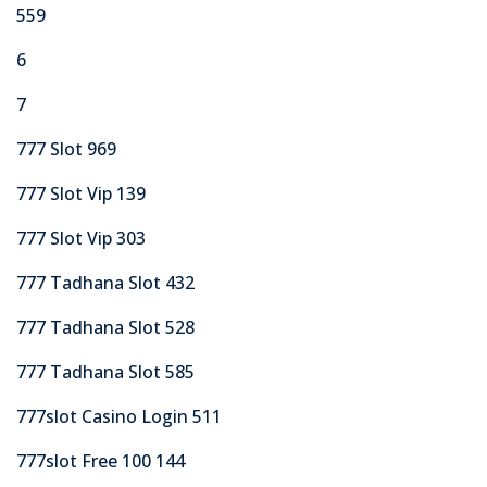
559
6
7
777 Slot 969
777 Slot Vip 139
777 Slot Vip 303
777 Tadhana Slot 432
777 Tadhana Slot 528
777 Tadhana Slot 585
777slot Casino Login 511
777slot Free 100 144