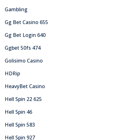
Gambling
Gg Bet Casino 655
Gg Bet Login 640
Ggbet 50fs 474
Golisimo Casino
HDRip
HeavyBet Casino
Hell Spin 22 625
Hell Spin 46
Hell Spin 583
Hell Spin 927