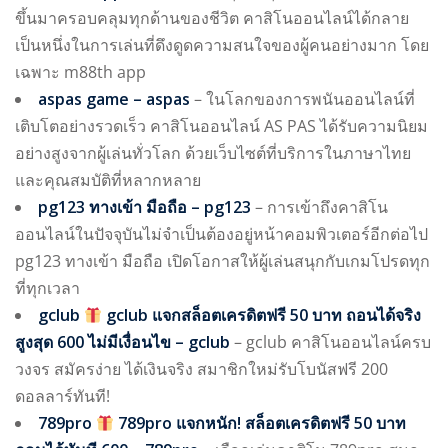
ขึ้นมาครอบคลุมทุกด้านของชีวิต คาสิโนออนไลน์ได้กลาย
เป็นหนึ่งในการเล่นที่ดึงดูดความสนใจของผู้คนอย่างมาก โดย
เฉพาะ m88th app
aspas game – aspas
– ในโลกของการพนันออนไลน์ที่
เติบโตอย่างรวดเร็ว คาสิโนออนไลน์ AS PAS ได้รับความนิยม
อย่างสูงจากผู้เล่นทั่วโลก ด้วยเว็บไซต์ที่บริการในภาษาไทย
ry
และคุณสมบัติที่หลากหลาย
pg123 ทางเข้า มือถือ – pg123
– การเข้าถึงคาสิโน
ออนไลน์ในปัจจุบันไม่จำเป็นต้องอยู่หน้าคอมพิวเตอร์อีกต่อไป
pg123 ทางเข้า มือถือ เปิดโอกาสให้ผู้เล่นสนุกกับเกมโปรดทุก
ที่ทุกเวลา
gclub
gclub แจกสล็อตเครดิตฟรี 50 บาท ถอนได้จริง
สูงสุด 600 ไม่มีเงื่อนไข – gclub
– gclub คาสิโนออนไลน์ครบ
วงจร สมัครง่าย ได้เงินจริง สมาชิกใหม่รับโบนัสฟรี 200
ดอลลาร์ทันที!
789pro
789pro แจกหนัก! สล็อตเครดิตฟรี 50 บาท