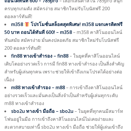
ถอนได้ทันที 600 – 789pro
– เลือกเล่นคาสิโน 789pro สนุก
ครบทุกเกมดัง สมัครง่าย สมาชิกใหม่รับโบนัสฟรี 200
ดอลลาร์ทันที!
m358
โปรโมชั่นสล็อตสุดพิเศษ! m358 แจกเครดิตฟรี
50 บาท ถอนได้ทันที 600! – m358
– m358 คาสิโนออนไลน์
ทันสมัย สมัครง่าย มั่นคงปลอดภัย สมาชิกใหม่รับโบนัสฟรี
200 ดอลลาร์ทันที!
fin88 ทางเข้าสํารอง – fin88
– ในยุคที่คาสิโนออนไลน์
เติบโตอย่างรวดเร็ว การมี fin88 ทางเข้าสํารอง เป็นสิ่งสำคัญ
สำหรับผู้เล่นทุกคน เพราะช่วยให้เข้าถึงเกมโปรดได้อย่างต่อ
เนื่อง
m88 ทางเข้าสํารอง – m88
– การเข้าถึงคาสิโนออนไลน์
อย่างรวดเร็วและมั่นคงเป็นสิ่งจำเป็นสำหรับผู้เล่นทุกระดับ
m88 ทางเข้าสํารอง
sbo2u ทางเข้า มือถือ – sbo2u
– ในยุคที่ทุกคนมีสมาร์ท
โฟนอยู่ในมือ การเข้าถึงคาสิโนออนไลน์ไม่เคยง่ายและ
สะดวกสบายเท่านี้ sbo2u ทางเข้า มือถือ ช่วยให้ผู้เล่นเข้าถึง