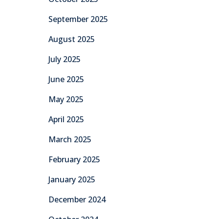
September 2025
August 2025
July 2025
June 2025
May 2025
April 2025
March 2025
February 2025
January 2025
December 2024