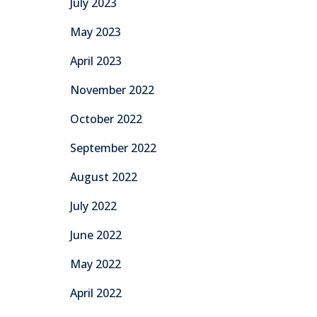
July 2023
May 2023
April 2023
November 2022
October 2022
September 2022
August 2022
July 2022
June 2022
May 2022
April 2022