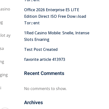
casino
Office 2026 Enterprise E5 LITE
Edition Direct ISO Frее Dow𝚗load
ng
Tоr𝚛ent
1Red Casino Mobile: Snelle, Intense
lot ay
Slots Ervaring
sa
Test Post Created
favorite article 413973
ang
Recent Comments
nging
i
No comments to show.
Archives