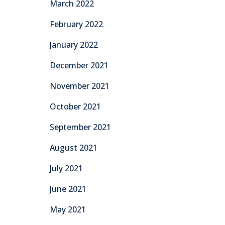
March 2022
February 2022
January 2022
December 2021
November 2021
October 2021
September 2021
August 2021
July 2021
June 2021
May 2021