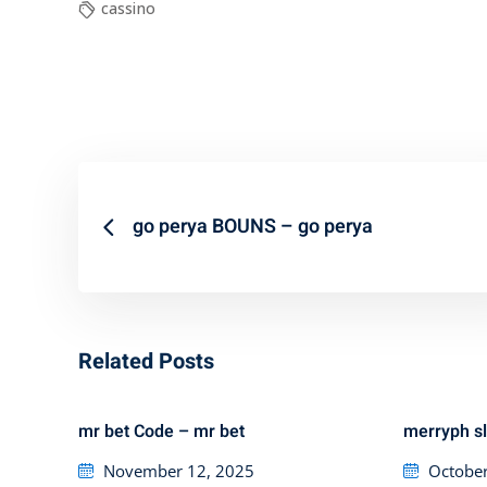
cassino
go perya BOUNS – go perya
Related Posts
mr bet Code – mr bet
merryph s
Posted
Posted
November 12, 2025
October