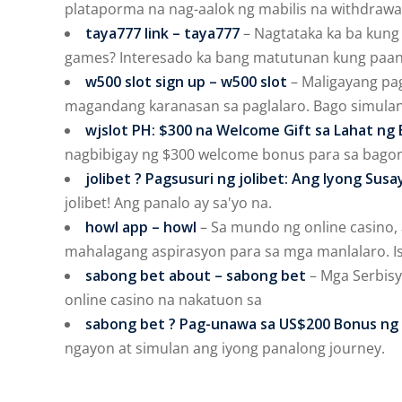
plataporma na nag-aalok ng mabilis na withdrawa
taya777 link – taya777
– Nagtataka ka ba kung
games? Interesado ka bang matutunan kung paan
w500 slot sign up – w500 slot
– Maligayang pag
magandang karanasan sa paglalaro. Bago simula
wjslot PH: $300 na Welcome Gift sa Lahat ng 
nagbibigay ng $300 welcome bonus para sa bagong 
jolibet ? Pagsusuri ng jolibet: Ang Iyong Sus
jolibet! Ang panalo ay sa'yo na.
howl app – howl
– Sa mundo ng online casino
mahalagang aspirasyon para sa mga manlalaro. I
sabong bet about – sabong bet
– Mga Serbisy
online casino na nakatuon sa
sabong bet ? Pag-unawa sa US$200 Bonus ng
ngayon at simulan ang iyong panalong journey.