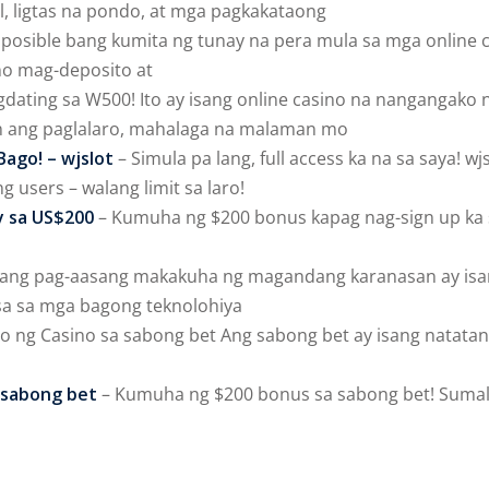
l, ligtas na pondo, at mga pagkakataong
 posible bang kumita ng tunay na pera mula sa mga online 
o mag-deposito at
Lost your password?
Remember me
dating sa W500! Ito ay isang online casino na nangangako 
n ang paglalaro, mahalaga na malaman mo
Bago! – wjslot
– Simula pa lang, full access ka na sa saya! wjs
users – walang limit sa laro!
ay sa US$200
– Kumuha ng $200 bonus kapag nag-sign up ka 
, ang pag-aasang makakuha ng magandang karanasan ay is
sa sa mga bagong teknolohiya
o ng Casino sa sabong bet Ang sabong bet ay isang natata
 sabong bet
– Kumuha ng $200 bonus sa sabong bet! Sumal