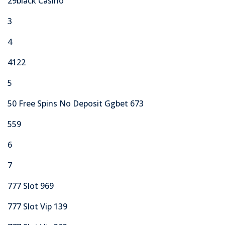
29black Casino
3
4
4122
5
50 Free Spins No Deposit Ggbet 673
559
6
7
777 Slot 969
777 Slot Vip 139