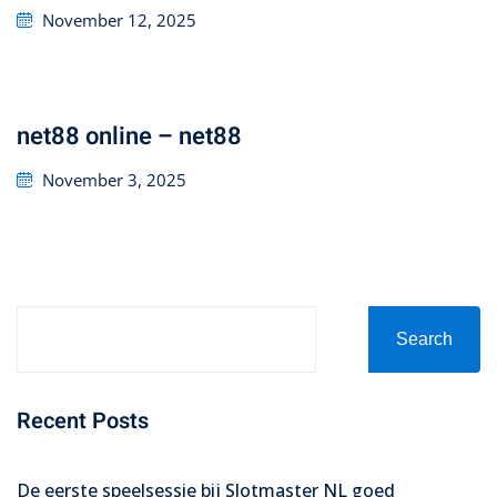
Posted
November 12, 2025
on
net88 online – net88
Posted
November 3, 2025
on
Search
Recent Posts
De eerste speelsessie bij Slotmaster NL goed