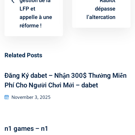
gestion de la
Rabiot
LFP et
dépasse
appelle à une
l’altercation
réforme !
Related Posts
Đăng Ký dabet – Nhận 300$ Thưởng Miễn
Phí Cho Người Chơi Mới – dabet
Posted
November 3, 2025
on
n1 games – n1