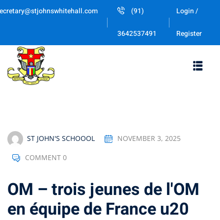
Skip
ecretary@stjohnswhitehall.com
(91)
Login /
to
Sign in
Sign up
content
Register
3642537491
Sign in
Don’t have an account?
Sign up
ST JOHN'S SCHOOOL
NOVEMBER 3, 2025
COMMENT 0
Lost your password
Remember me
OM – trois jeunes de l'OM
en équipe de France u20