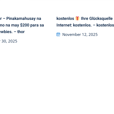
r – Pinakamahusay na
kostenlos
Ihre Glücksquelle
ino na may $200 para sa
Internet: kostenlos. – kostenlo
ewbies. – thor
Posted
November 12, 2025
on
 30, 2025