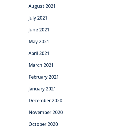
August 2021
July 2021
June 2021
May 2021
April 2021
March 2021
February 2021
January 2021
December 2020
November 2020
October 2020