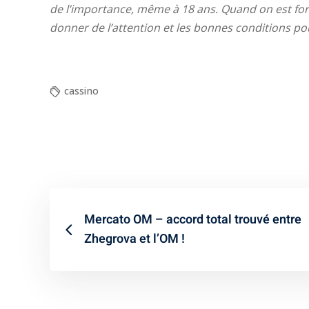
de l’importance, même à 18 ans. Quand on est fort,
donner de l’attention et les bonnes conditions po
cassino
Mercato OM – accord total trouvé entre
Zhegrova et l’OM !