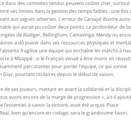
e dans des contextes tendus peuvent coûter cher, surtout 
tré ses limites dans la gestion des temps faibles : une fois 
posant aux vagues adverses. L’erreur de Carvajal illustre auss
vitable qui aurait pu coûter deux points. La profondeur de b
longées de Rüdiger, Bellingham, Camavinga, Mendy ou enco
t Alonso a dû puiser dans ses ressources physiques et menta
’absents fragilise une équipe qui enchaîne les matchs à ha
rte à Mbappé : si le Français venait à être moins en réussite
fisamment percutantes pour porter l’équipe, ce qui sonne
Diaz, pourtant titulaires depuis le début de saison.
e de ses joueurs, mettant en avant la solidarité et la discipl
Nous avons encore de la marge de progression », a-t-il ajouté
l’essentiel, à savoir la victoire, avait été acquis. Place
eal, bien qu'encore en rodage, sera le grandissime favori.