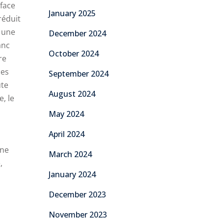
face
January 2025
réduit
i une
December 2024
anc
October 2024
re
les
September 2024
ute
August 2024
, le
May 2024
April 2024
ine
March 2024
,
January 2024
December 2023
November 2023