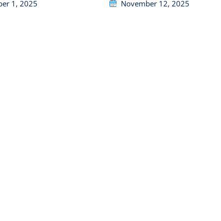
Posted
er 1, 2025
November 12, 2025
on