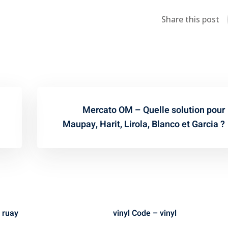
Share this post
Mercato OM – Quelle solution pour
Maupay, Harit, Lirola, Blanco et Garcia ?
 ruay
vinyl Code – vinyl