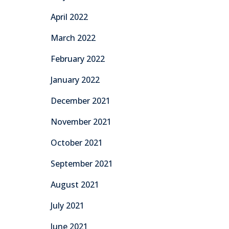
April 2022
March 2022
February 2022
January 2022
December 2021
November 2021
October 2021
September 2021
August 2021
July 2021
June 2021