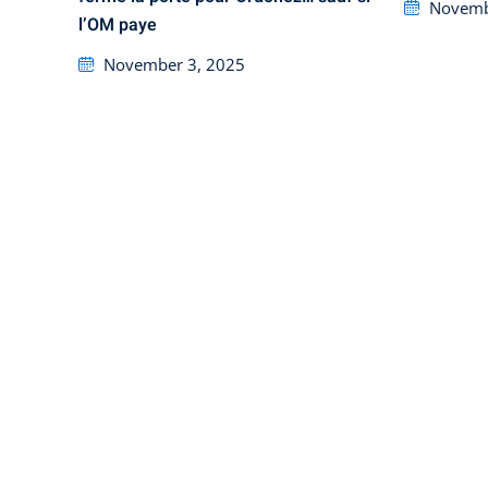
Posted
Novemb
l’OM paye
on
Posted
November 3, 2025
on