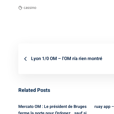
cassino
Lyon 1/0 OM – l'OM n'a rien montré
Related Posts
Mercato OM : Le président de Bruges
ruay app –
ferme la porte pour Ordonez… sauf si