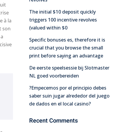
uit
The initial $10 deposit quickly
trise
triggers 100 incentive revolves
e à la
(valued within $0
t son
 a
Specific bonuses es, therefore it is
cisive
crucial that you browse the small
print before saying an advantage
De eerste speelsessie bij Slotmaster
NL goed voorbereiden
?Empecemos por el principio debes
saber suin jugar alrededor del juego
de dados en el local casino?
Recent Comments