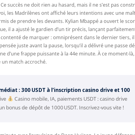
e succès ne doit rien au hasard, mais il ne s’est pas constr
oi, les Madrilènes ont affiché leurs intentions avec une maî
rmis de prendre les devants. Kylian Mbappé a ouvert le scor
Lost your password?
Remember me
, il a ajusté le gardien d’un tir précis, lançant parfaitemen
 contenté de marquer : omniprésent dans le dernier tiers, il
pensée juste avant la pause, lorsqu’il a délivré une passe dé
e d’une frappe puissante à la 44e minute. À ce moment-là,
é un match accroché.
diat : 300 USDT à l’inscription casino drive et 100
rive
Casino mobile, IA, paiements USDT : casino drive
n bonus de dépôt de 1000 USDT. Inscrivez-vous vite !