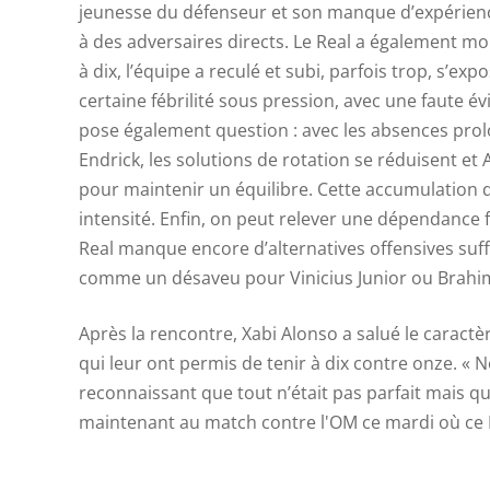
jeunesse du défenseur et son manque d’expérienc
à des adversaires directs. Le Real a également mon
à dix, l’équipe a reculé et subi, parfois trop, s’ex
certaine fébrilité sous pression, avec une faute é
pose également question : avec les absences pro
Endrick, les solutions de rotation se réduisent e
pour maintenir un équilibre. Cette accumulation d
intensité. Enfin, on peut relever une dépendance fo
Real manque encore d’alternatives offensives suf
comme un désaveu pour Vinicius Junior ou Brahim 
Après la rencontre, Xabi Alonso a salué le caractèr
qui leur ont permis de tenir à dix contre onze. « 
reconnaissant que tout n’était pas parfait mais que 
maintenant au match contre l'OM ce mardi où ce R