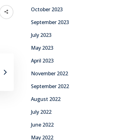
October 2023
September 2023
July 2023
May 2023
April 2023
November 2022
September 2022
August 2022
July 2022
June 2022
May 2022