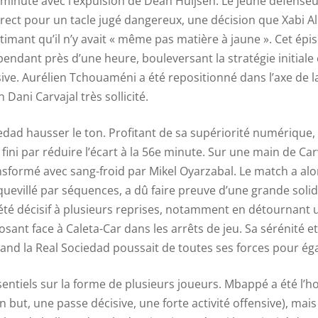
 minute avec l’expulsion de Dean Huijsen. Le jeune défense
irect pour un tacle jugé dangereux, une décision que Xabi A
imant qu’il n’y avait « même pas matière à jaune ». Cet épi
pendant près d’une heure, bouleversant la stratégie initiale 
sive. Aurélien Tchouaméni a été repositionné dans l’axe de l
Dani Carvajal très sollicité.
dad hausser le ton. Profitant de sa supériorité numérique,
fini par réduire l’écart à la 56e minute. Sur une main de Car
ansformé avec sang-froid par Mikel Oyarzabal. Le match a alo
uevillé par séquences, a dû faire preuve d’une grande solid
été décisif à plusieurs reprises, notamment en détournant 
sant face à Caleta-Car dans les arrêts de jeu. Sa sérénité et
uand la Real Sociedad poussait de toutes ses forces pour éga
sentiels sur la forme de plusieurs joueurs. Mbappé a été l
but, une passe décisive, une forte activité offensive), mais