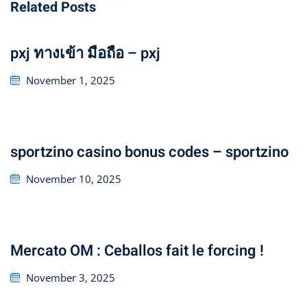
Related Posts
pxj ทางเข้า มือถือ – pxj
Posted
November 1, 2025
on
sportzino casino bonus codes – sportzino
Posted
November 10, 2025
on
Mercato OM : Ceballos fait le forcing !
Posted
November 3, 2025
on