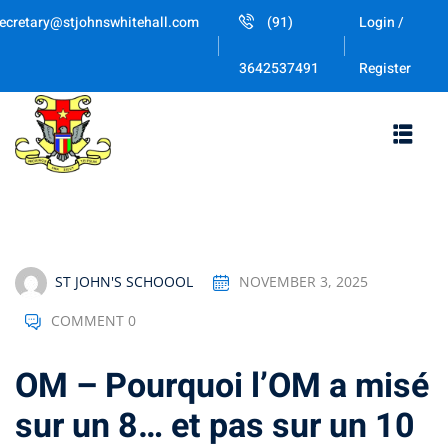
Skip
ecretary@stjohnswhitehall.com
(91)
Login /
to
content
Register
3642537491
Sig
Don’t 
ST JOHN'S SCHOOOL
NOVEMBER 3, 2025
COMMENT 0
OM – Pourquoi l’OM a misé
Remember me
sur un 8… et pas sur un 10