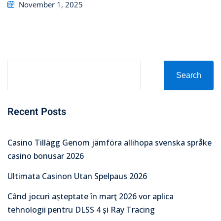
Posted
November 1, 2025
on
Search
Recent Posts
Casino Tillägg Genom jämföra allihopa svenska språke
casino bonusar 2026
Ultimata Casinon Utan Spelpaus 2026
Când jocuri așteptate în marţ 2026 vor aplica
tehnologii pentru DLSS 4 și Ray Tracing