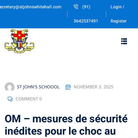
Skip
ecretary@stjohnswhitehall.com
(91)
Login /
to
Sign in
Sign up
content
Register
3642537491
Sign in
Don’t have an account?
Sign up
ST JOHN'S SCHOOOL
NOVEMBER 3, 2025
COMMENT 0
Lost your password
Remember me
OM – mesures de sécurité
inédites pour le choc au