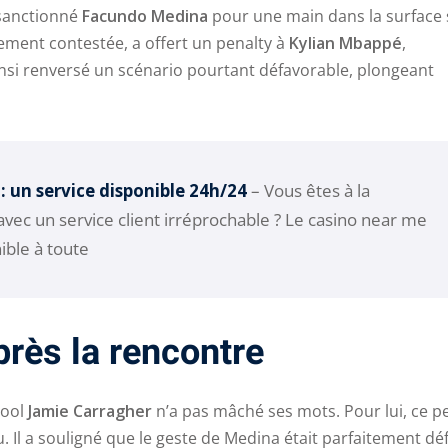
sanctionné
Facundo Medina
pour une main dans la surface 
ement contestée, a offert un penalty à
Kylian Mbappé
,
insi renversé un scénario pourtant défavorable, plongeant
Lost your password?
Remember me
: un service disponible 24h/24
– Vous êtes à la
avec un service client irréprochable ? Le casino near me
nible à toute
près la rencontre
pool
Jamie Carragher
n’a pas mâché ses mots. Pour lui, ce p
. Il a souligné que le geste de Medina était parfaitement dé