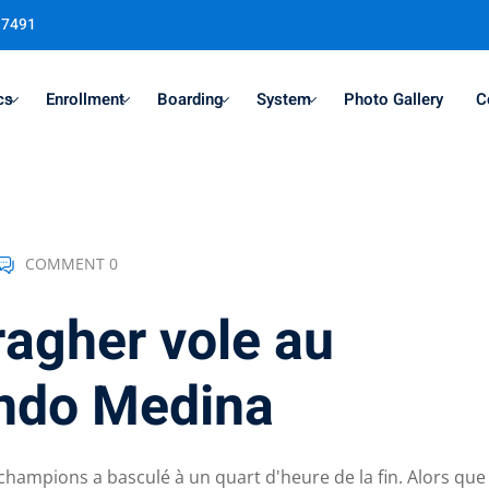
37491
cs
Enrollment
Boarding
System
Photo Gallery
C
Sign in
Sign up
COMMENT 0
Sign in
agher vole au
Don’t have an account?
Sign up
undo Medina
champions a basculé à un quart d'heure de la fin. Alors que 