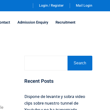
Login / Register
Mail Login
ontact
Admission Enquiry
Recruitment
Search
Recent Posts
Dispone de levante y sobra video
clips sobre nuestro tunnel de
le
Youtube y no ha transpirado