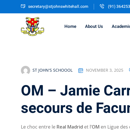
Skip
secretary@stjohnswhitehall.com
(91) 36425
to
content
Home
About Us
Academi
ST JOHN'S SCHOOOL
NOVEMBER 3, 2025
OM – Jamie Carr
secours de Fac
Le choc entre le
Real Madrid
et l’
OM
en Ligue des 