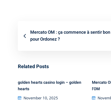
Mercato OM : ça commence à sentir bon
pour Ordonez ?
Related Posts
golden hearts casino login – golden
Mercato OM
hearts
l'OM
Posted
Posted
November 10, 2025
Novemb
on
on