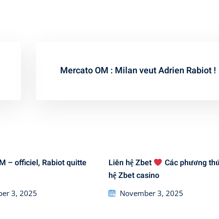
Mercato OM : Milan veut Adrien Rabiot !
 – officiel, Rabiot quitte
Liên hệ Zbet
Các phương thứ
hệ Zbet casino
Posted
er 3, 2025
November 3, 2025
on