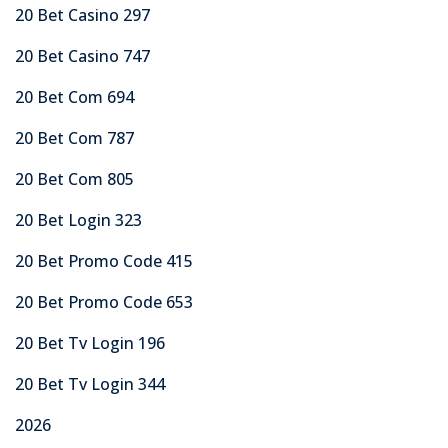
20 Bet Casino 297
20 Bet Casino 747
20 Bet Com 694
20 Bet Com 787
20 Bet Com 805
20 Bet Login 323
20 Bet Promo Code 415
20 Bet Promo Code 653
20 Bet Tv Login 196
20 Bet Tv Login 344
2026