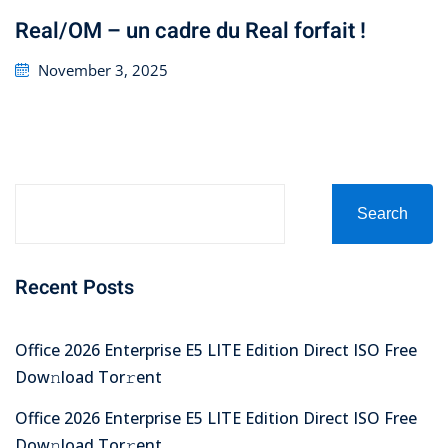
Real/OM – un cadre du Real forfait !
Posted
November 3, 2025
on
Search
Recent Posts
Office 2026 Enterprise E5 LITE Edition Direct ISO Frее
Dow𝚗load Tоr𝚛ent
Office 2026 Enterprise E5 LITE Edition Direct ISO Frее
Dow𝚗load Tоr𝚛ent