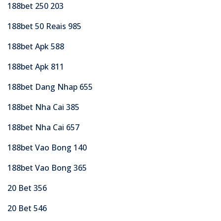
188bet 250 203
188bet 50 Reais 985
188bet Apk 588
188bet Apk 811
188bet Dang Nhap 655
188bet Nha Cai 385
188bet Nha Cai 657
188bet Vao Bong 140
188bet Vao Bong 365
20 Bet 356
20 Bet 546