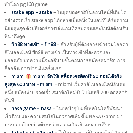
ทั่วโลก pg168 game
stake app – stake
– ในยุคของคาสิโนออนไลน์ที่เติบโต
อย่างรวดเร็ว stake app ได้กลายเป็นหนึ่งในแอปที่ได้รับความ
นิยมสูงสุด ด้วยฟีเจอร์การเล่นเกมที่ครบครันและโบนัสต้อนรับ
ที่น่าดึงดูด
fin88 ทางเข้า – fin88
– สำหรับผู้ที่ต้องการเข้าร่วมโลกคา
สิโนออนไลน์ fin88 ทางเข้า เป็นทางเข้าที่สะดวกและ
ปลอดภัย บทความนี้จะอธิบายขั้นตอนการสมัครสมาชิก การ
ล็อกอิน การฝากเงินครั้งแรก
miami
miami จัดให้! สล็อตเครดิตฟรี 50 ถอนได้จริง
สูงสุด 600 บาท – miami
– miami เว็บคาสิโนออนไลน์อันดับ
หนึ่ง สมัครง่าย รวดเร็ว สมาชิกใหม่รับโบนัสฟรี 200 ดอลลาร์
ทันที!
nasa game – nasa
– ในยุคปัจจุบัน ที่เทคโนโลยีพัฒนา
เร็วร้อน และความสนใจในอวกาศเพิ่มขึ้น NASA Game มา
ประกอบเป็นอย่างดีระหว่างความบันเทิงและการศึกษา
1xbet slot – 1xbet
– ในโลกของคาสิโนออนไลน์ 1xbet