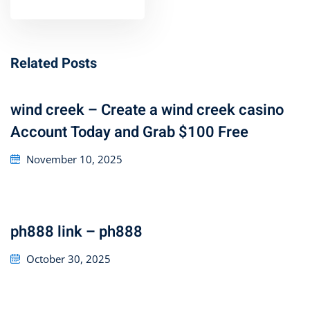
Related Posts
wind creek – Create a wind creek casino
Account Today and Grab $100 Free
Posted
November 10, 2025
on
ph888 link – ph888
Posted
October 30, 2025
on