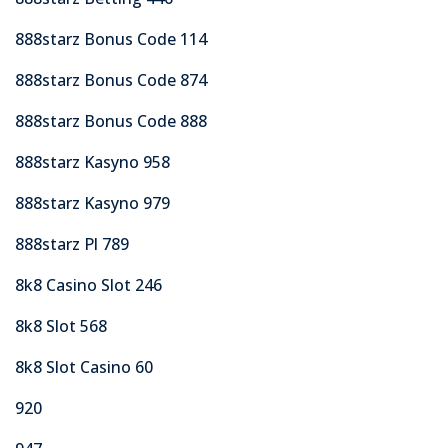
888starz Bonus Code 114
888starz Bonus Code 874
888starz Bonus Code 888
888starz Kasyno 958
888starz Kasyno 979
888starz Pl 789
8k8 Casino Slot 246
8k8 Slot 568
8k8 Slot Casino 60
920