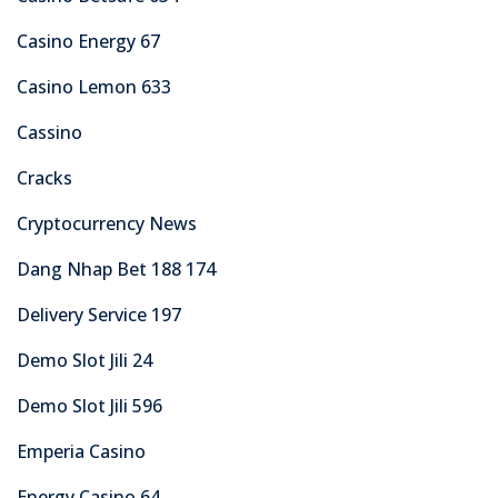
Casino Energy 67
Casino Lemon 633
Cassino
Cracks
Cryptocurrency News
Dang Nhap Bet 188 174
Delivery Service 197
Demo Slot Jili 24
Demo Slot Jili 596
Emperia Casino
Energy Casino 64