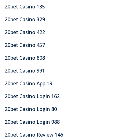
20bet Casino 135
20bet Casino 329
20bet Casino 422
20bet Casino 457
20bet Casino 808
20bet Casino 991
20bet Casino App 19
20bet Casino Login 162
20bet Casino Login 80
20bet Casino Login 988
20bet Casino Review 146