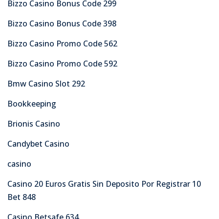
Bizzo Casino Bonus Code 299
Bizzo Casino Bonus Code 398
Bizzo Casino Promo Code 562
Bizzo Casino Promo Code 592
Bmw Casino Slot 292
Bookkeeping
Brionis Casino
Candybet Casino
casino
Casino 20 Euros Gratis Sin Deposito Por Registrar 10
Bet 848
Casino Betsafe 634