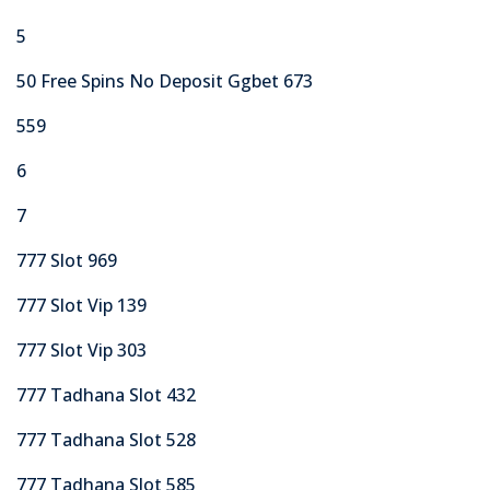
5
50 Free Spins No Deposit Ggbet 673
559
6
7
777 Slot 969
777 Slot Vip 139
777 Slot Vip 303
777 Tadhana Slot 432
777 Tadhana Slot 528
777 Tadhana Slot 585