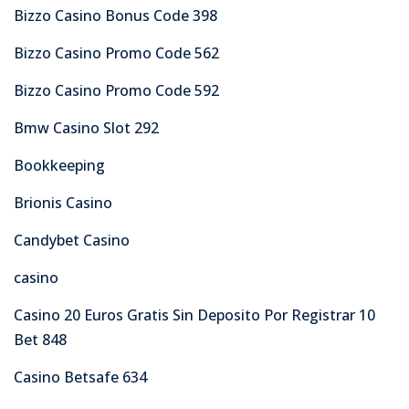
Bizzo Casino Bonus Code 398
Bizzo Casino Promo Code 562
Bizzo Casino Promo Code 592
Bmw Casino Slot 292
Bookkeeping
Brionis Casino
Candybet Casino
casino
Casino 20 Euros Gratis Sin Deposito Por Registrar 10
Bet 848
Casino Betsafe 634