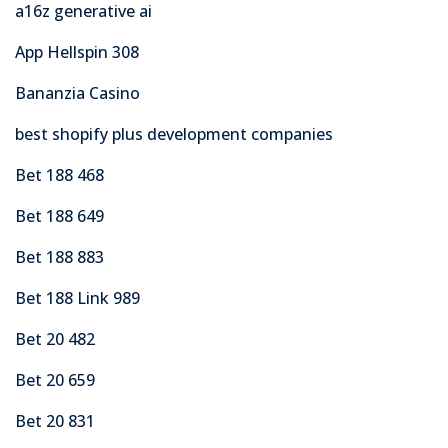
a16z generative ai
App Hellspin 308
Bananzia Casino
best shopify plus development companies
Bet 188 468
Bet 188 649
Bet 188 883
Bet 188 Link 989
Bet 20 482
Bet 20 659
Bet 20 831