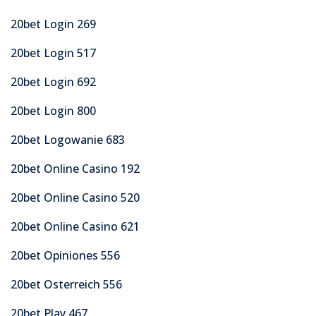
20bet Login 269
20bet Login 517
20bet Login 692
20bet Login 800
20bet Logowanie 683
20bet Online Casino 192
20bet Online Casino 520
20bet Online Casino 621
20bet Opiniones 556
20bet Osterreich 556
20bet Play 467