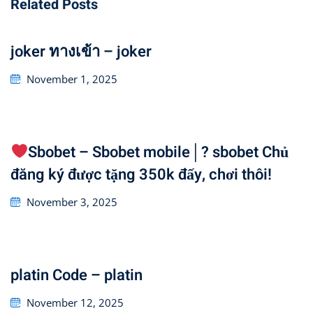
Related Posts
joker ทางเข้า – joker
Posted
November 1, 2025
on
Sbobet – Sbobet mobile│? sbobet Chủ
đăng ký được tặng 350k đấy, chơi thôi!
Posted
November 3, 2025
on
platin Code – platin
Posted
November 12, 2025