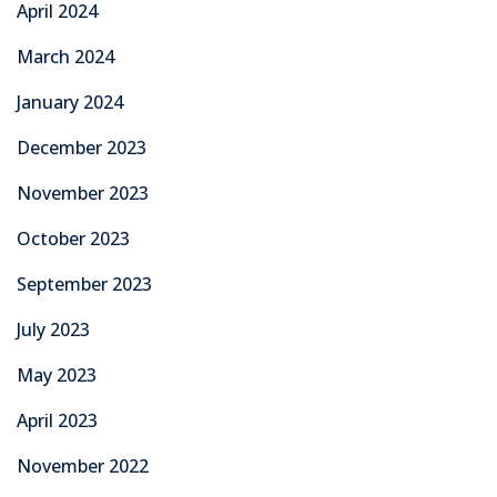
April 2024
March 2024
January 2024
December 2023
November 2023
October 2023
September 2023
July 2023
May 2023
April 2023
November 2022