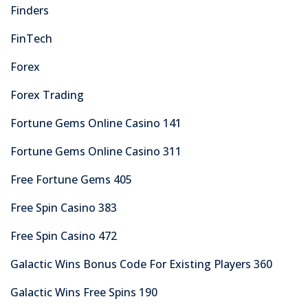
Finders
FinTech
Forex
Forex Trading
Fortune Gems Online Casino 141
Fortune Gems Online Casino 311
Free Fortune Gems 405
Free Spin Casino 383
Free Spin Casino 472
Galactic Wins Bonus Code For Existing Players 360
Galactic Wins Free Spins 190