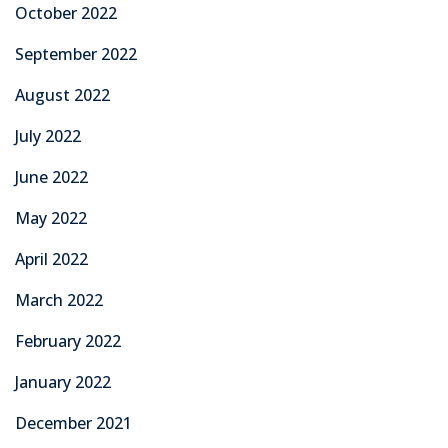
October 2022
September 2022
August 2022
July 2022
June 2022
May 2022
April 2022
March 2022
February 2022
January 2022
December 2021