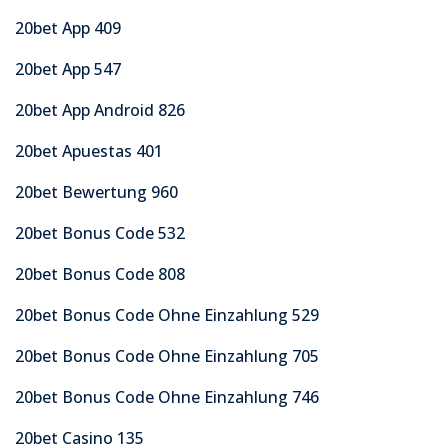
20bet App 409
20bet App 547
20bet App Android 826
20bet Apuestas 401
20bet Bewertung 960
20bet Bonus Code 532
20bet Bonus Code 808
20bet Bonus Code Ohne Einzahlung 529
20bet Bonus Code Ohne Einzahlung 705
20bet Bonus Code Ohne Einzahlung 746
20bet Casino 135