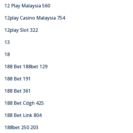
12 Play Malaysia 560
12play Casino Malaysia 754
12play Slot 322
13
18
188 Bet 188bet 129
188 Bet 191
188 Bet 361
188 Bet Cdgh 425
188 Bet Link 804
188bet 250 203