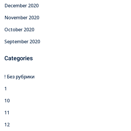
December 2020
November 2020
October 2020
September 2020
Categories
! Без рубрики
1
10
11
12