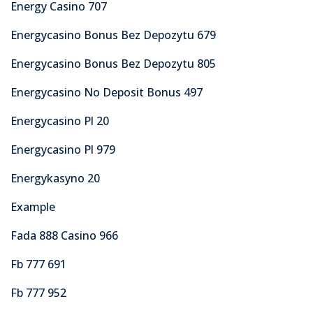
Energy Casino 707
Energycasino Bonus Bez Depozytu 679
Energycasino Bonus Bez Depozytu 805
Energycasino No Deposit Bonus 497
Energycasino Pl 20
Energycasino Pl 979
Energykasyno 20
Example
Fada 888 Casino 966
Fb 777 691
Fb 777 952