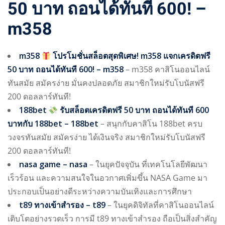
50 บาท ถอนได้ทันที 600! –
m358
m358
โปรโมชั่นสล็อตสุดพิเศษ! m358 แจกเครดิตฟรี
50 บาท ถอนได้ทันที 600! – m358
– m358 คาสิโนออนไลน์
ทันสมัย สมัครง่าย มั่นคงปลอดภัย สมาชิกใหม่รับโบนัสฟรี
ry
200 ดอลลาร์ทันที!
188bet
รับสล็อตเครดิตฟรี 50 บาท ถอนได้ทันที 600
บาทกับ 188bet – 188bet
– สนุกกับคาสิโน 188bet ครบ
วงจรทันสมัย สมัครง่าย ได้เงินจริง สมาชิกใหม่รับโบนัสฟรี
200 ดอลลาร์ทันที!
nasa game – nasa
– ในยุคปัจจุบัน ที่เทคโนโลยีพัฒนา
เร็วร้อน และความสนใจในอวกาศเพิ่มขึ้น NASA Game มา
ประกอบเป็นอย่างดีระหว่างความบันเทิงและการศึกษา
t89 ทางเข้าสํารอง – t89
– ในยุคดิจิทัลที่คาสิโนออนไลน์
เติบโตอย่างรวดเร็ว การมี t89 ทางเข้าสํารอง ถือเป็นสิ่งสำคัญ