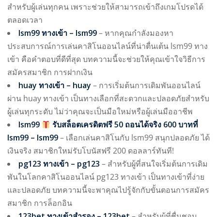
สำหรับผู้เล่นทุกคน เพราะช่วยให้สามารถเข้าถึงเกมโปรดได้
ตลอดเวลา
lsm99 ทางเข้า – lsm99
– หากคุณกำลังมองหา
ประสบการณ์การเล่นคาสิโนออนไลน์ที่น่าตื่นเต้น lsm99 ทาง
เข้า คือคำตอบที่ดีที่สุด บทความนี้จะช่วยให้คุณเข้าใจวิธีการ
สมัครสมาชิก การฝากเงิน
huay ทางเข้า – huay
– การเริ่มต้นการเดิมพันออนไลน์
ผ่าน huay ทางเข้า เป็นทางเลือกที่สะดวกและปลอดภัยสำหรับ
ผู้เล่นทุกระดับ ไม่ว่าคุณจะเป็นมือใหม่หรือผู้เล่นมืออาชีพ
lsm99
รับสล็อตเครดิตฟรี 50 ถอนได้จริง 600 บาทที่
lsm99 – lsm99
– เลือกเล่นคาสิโนกับ lsm99 สนุกปลอดภัย ได้
เงินจริง สมาชิกใหม่รับโบนัสฟรี 200 ดอลลาร์ทันที!
pg123 ทางเข้า – pg123
– สำหรับผู้ที่สนใจเริ่มต้นการเดิม
พันในโลกคาสิโนออนไลน์ pg123 ทางเข้า เป็นทางเข้าที่ง่าย
และปลอดภัย บทความนี้จะพาคุณไปรู้จักกับขั้นตอนการสมัคร
สมาชิก การล็อกอิน
123bet ทางเข้าสํารอง – 123bet
– สำหรับผู้ที่ชื่นชอบ