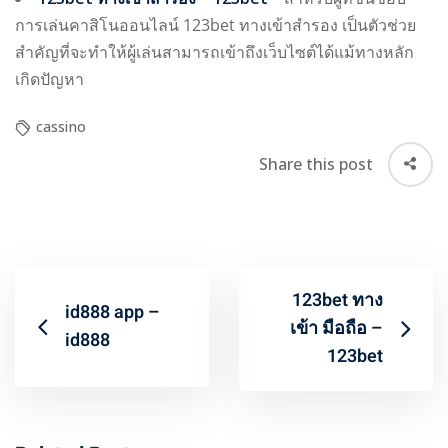
การเล่นคาสิโนออนไลน์ 123bet ทางเข้าสํารอง เป็นตัวช่วย
สำคัญที่จะทำให้ผู้เล่นสามารถเข้าถึงเว็บไซต์ได้แม้ทางหลัก
เกิดปัญหา
cassino
Share this post
123bet ทาง
id888 app –
เข้า มือถือ –
id888
123bet