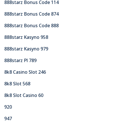
888starz Bonus Code 114
888starz Bonus Code 874
888starz Bonus Code 888
888starz Kasyno 958
888starz Kasyno 979
888starz Pl 789
8k8 Casino Slot 246
8k8 Slot 568
8k8 Slot Casino 60
920
947