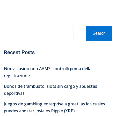
on
Search
Recent Posts
Nuovi casino non AAMS: controlli prima della
registrazione
Bonos de trambusto, slots sin cargo y apuestas
deportivas
Juegos de gambling enterprise a great las los cuales
puedes apostar joviales Ripple (XRP)