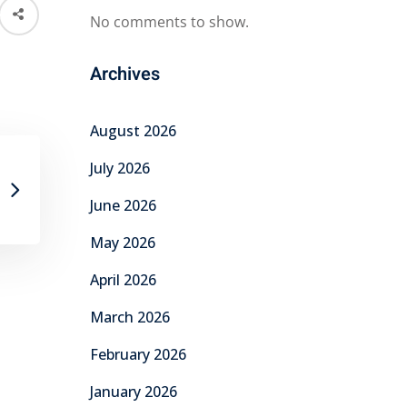
No comments to show.
Archives
August 2026
July 2026
June 2026
May 2026
April 2026
March 2026
February 2026
January 2026