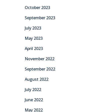
October 2023
September 2023
July 2023
May 2023
April 2023
November 2022
September 2022
August 2022
July 2022
June 2022
May 2022