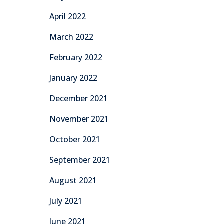
April 2022
March 2022
February 2022
January 2022
December 2021
November 2021
October 2021
September 2021
August 2021
July 2021
June 2021