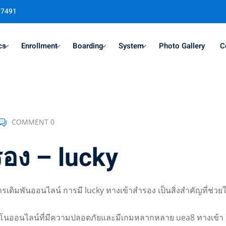
37491
cs
Enrollment
Boarding
System
Photo Gallery
C
Sign in
Sign up
COMMENT 0
Sign in
รอง – lucky
Don’t have an account?
Sign up
ารเดิมพันออนไลน์ การมี lucky ทางเข้าสํารอง เป็นสิ่งสำคัญที่ช่วยให
สิโนออนไลน์ที่มีความปลอดภัยและมีเกมหลากหลาย uea8 ทางเข้า 