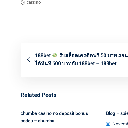
cassino
188bet
รับสล็อตเครดิตฟรี 50 บาท ถอน
ได้ทันที 600 บาทกับ 188bet – 188bet
Related Posts
chumba casino no deposit bonus
Blog – spi
codes – chumba
Posted
Novemb