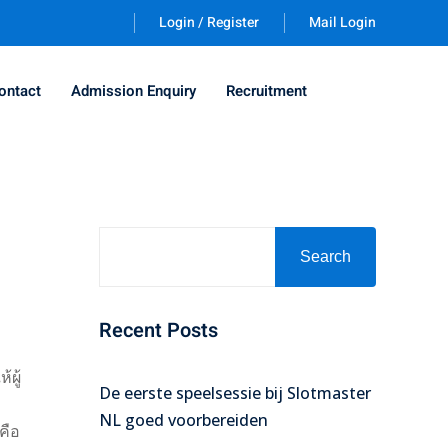
Login / Register
Mail Login
ontact
Admission Enquiry
Recruitment
Search
Recent Posts
้ผู้
De eerste speelsessie bij Slotmaster
NL goed voorbereiden
คือ