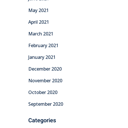
May 2021
April 2021
March 2021
February 2021
January 2021
December 2020
November 2020
October 2020
September 2020
Categories