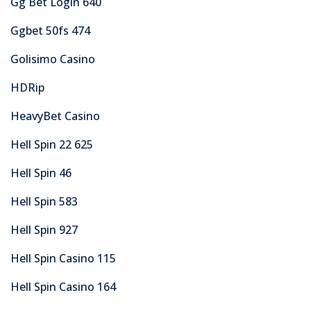
Gg Bet Login 640
Ggbet 50fs 474
Golisimo Casino
HDRip
HeavyBet Casino
Hell Spin 22 625
Hell Spin 46
Hell Spin 583
Hell Spin 927
Hell Spin Casino 115
Hell Spin Casino 164