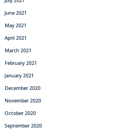
July 2021
June 2021
May 2021
April 2021
March 2021
February 2021
January 2021
December 2020
November 2020
October 2020
September 2020