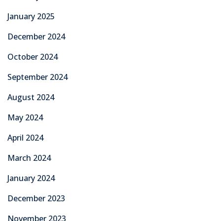
January 2025
December 2024
October 2024
September 2024
August 2024
May 2024
April 2024
March 2024
January 2024
December 2023
November 2023