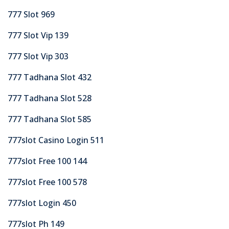
777 Slot 969
777 Slot Vip 139
777 Slot Vip 303
777 Tadhana Slot 432
777 Tadhana Slot 528
777 Tadhana Slot 585
777slot Casino Login 511
777slot Free 100 144
777slot Free 100 578
777slot Login 450
777slot Ph 149