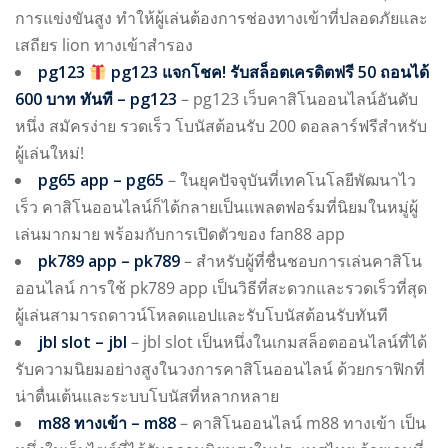
การแข่งขันสูง ทำให้ผู้เล่นต้องการช่องทางเข้าที่ปลอดภัยและ
เสถียร lion ทางเข้าสํารอง
pg123
pg123 แจกโชค! รับสล็อตเครดิตฟรี 50 ถอนได้
600 บาท ทันที – pg123
– pg123 เว็บคาสิโนออนไลน์อันดับ
หนึ่ง สมัครง่าย รวดเร็ว โบนัสต้อนรับ 200 ดอลลาร์ฟรีสำหรับ
ผู้เล่นใหม่!
ry
pg65 app – pg65
– ในยุคปัจจุบันที่เทคโนโลยีพัฒนาไว
เร็ว คาสิโนออนไลน์ก็ได้กลายเป็นแพลตฟอร์มที่นิยมในหมู่ผู้
เล่นมากมาย พร้อมกับการเปิดตัวของ fan88 app
pk789 app – pk789
– สำหรับผู้ที่ชื่นชอบการเล่นคาสิโน
ออนไลน์ การใช้ pk789 app เป็นวิธีที่สะดวกและรวดเร็วที่สุด
ผู้เล่นสามารถดาวน์โหลดแอปและรับโบนัสต้อนรับทันที
jbl slot – jbl
– jbl slot เป็นหนึ่งในเกมสล็อตออนไลน์ที่ได้
รับความนิยมอย่างสูงในวงการคาสิโนออนไลน์ ด้วยกราฟิกที่
น่าตื่นเต้นและระบบโบนัสที่หลากหลาย
m88 ทางเข้า – m88
– คาสิโนออนไลน์ m88 ทางเข้า เป็น