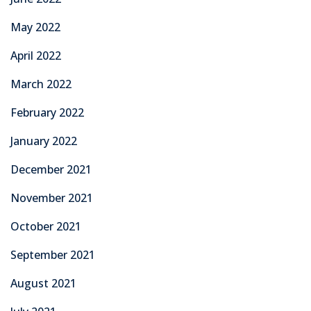
May 2022
April 2022
March 2022
February 2022
January 2022
December 2021
November 2021
October 2021
September 2021
August 2021