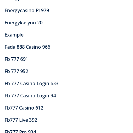
Energycasino Pl 979
Energykasyno 20
Example
Fada 888 Casino 966
Fb 777 691
Fb 777 952
Fb 777 Casino Login 633
Fb 777 Casino Login 94
Fb777 Casino 612
Fb777 Live 392
Fb777 Pro 934