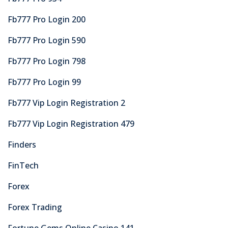
Fb777 Pro Login 200
Fb777 Pro Login 590
Fb777 Pro Login 798
Fb777 Pro Login 99
Fb777 Vip Login Registration 2
Fb777 Vip Login Registration 479
Finders
FinTech
Forex
Forex Trading
Fortune Gems Online Casino 141