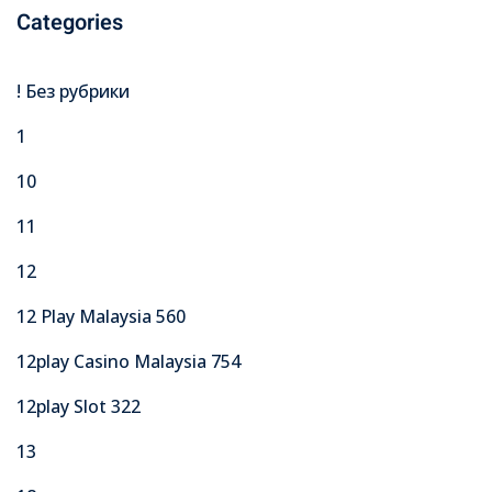
Categories
! Без рубрики
1
10
11
12
12 Play Malaysia 560
12play Casino Malaysia 754
12play Slot 322
13