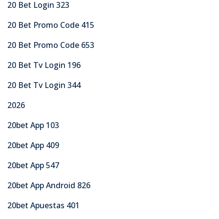
20 Bet Login 323
20 Bet Promo Code 415
20 Bet Promo Code 653
20 Bet Tv Login 196
20 Bet Tv Login 344
2026
20bet App 103
20bet App 409
20bet App 547
20bet App Android 826
20bet Apuestas 401