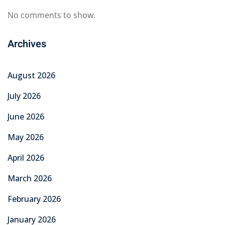
No comments to show.
Archives
August 2026
July 2026
June 2026
May 2026
April 2026
March 2026
February 2026
January 2026