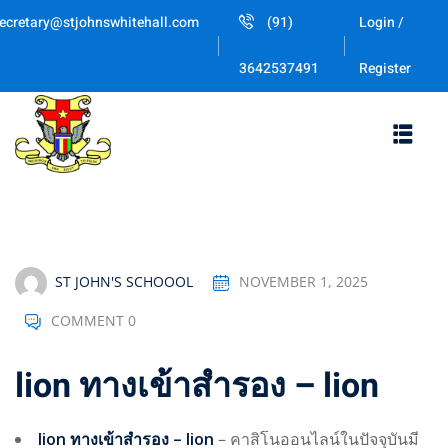
Skip
ecretary@stjohnswhitehall.com
(91)
Login /
to
Sign in
Sign up
content
Register
3642537491
Sign in
Don’t have an account?
Sign up
ST JOHN'S SCHOOOL
NOVEMBER 1, 2025
COMMENT 0
Lost your password
Remember me
lion ทางเข้าสํารอง – lion
lion ทางเข้าสํารอง – lion
– คาสิโนออนไลน์ในปัจจุบันมี