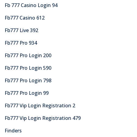
Fb 777 Casino Login 94
Fb777 Casino 612
Fb777 Live 392
Fb777 Pro 934
Fb777 Pro Login 200
Fb777 Pro Login 590
Fb777 Pro Login 798
Fb777 Pro Login 99
Fb777 Vip Login Registration 2
Fb777 Vip Login Registration 479
Finders