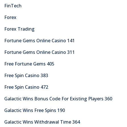
FinTech
Forex
Forex Trading
Fortune Gems Online Casino 141
Fortune Gems Online Casino 311
Free Fortune Gems 405
Free Spin Casino 383
Free Spin Casino 472
Galactic Wins Bonus Code For Existing Players 360
Galactic Wins Free Spins 190
Galactic Wins Withdrawal Time 364