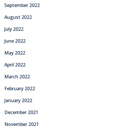
September 2022
August 2022
July 2022
June 2022
May 2022
April 2022
March 2022
February 2022
January 2022
December 2021
November 2021