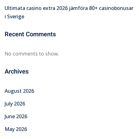
Ultimata casino extra 2026 jämföra 80+ casinobonusar
i Sverige
Recent Comments
No comments to show.
Archives
August 2026
July 2026
June 2026
May 2026