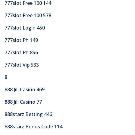
777slot Free 100 144
777slot Free 100 578
777slot Login 450
777slot Ph 149
777slot Ph 856
777slot Vip 533
8
888 Jili Casino 469
888 Jili Casino 77
888starz Betting 446
888starz Bonus Code 114