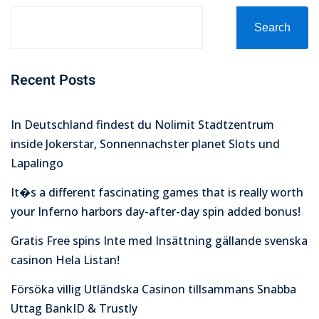
Search
Recent Posts
In Deutschland findest du Nolimit Stadtzentrum
inside Jokerstar, Sonnennachster planet Slots und
Lapalingo
It�s a different fascinating games that is really worth
your Inferno harbors day-after-day spin added bonus!
Gratis Free spins Inte med Insättning gällande svenska
casinon Hela Listan!
Försöka villig Utländska Casinon tillsammans Snabba
Uttag BankID & Trustly