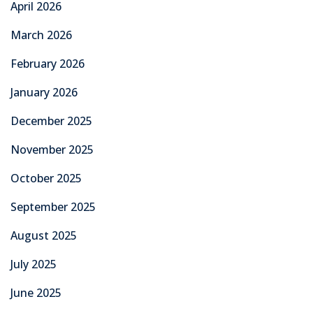
April 2026
March 2026
February 2026
January 2026
December 2025
November 2025
October 2025
September 2025
August 2025
July 2025
June 2025