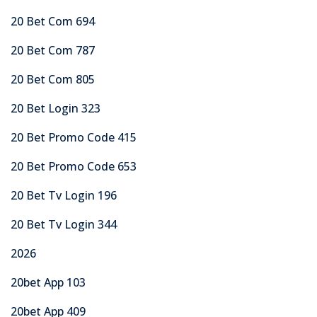
20 Bet Com 694
20 Bet Com 787
20 Bet Com 805
20 Bet Login 323
20 Bet Promo Code 415
20 Bet Promo Code 653
20 Bet Tv Login 196
20 Bet Tv Login 344
2026
20bet App 103
20bet App 409