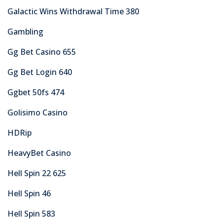
Galactic Wins Withdrawal Time 380
Gambling
Gg Bet Casino 655
Gg Bet Login 640
Ggbet 50fs 474
Golisimo Casino
HDRip
HeavyBet Casino
Hell Spin 22 625
Hell Spin 46
Hell Spin 583