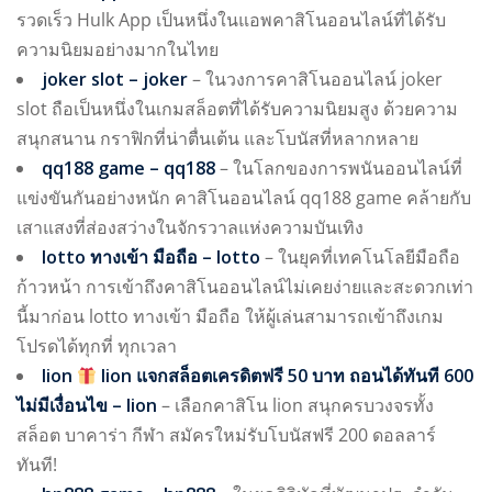
รวดเร็ว Hulk App เป็นหนึ่งในแอพคาสิโนออนไลน์ที่ได้รับ
ความนิยมอย่างมากในไทย
joker slot – joker
– ในวงการคาสิโนออนไลน์ joker
slot ถือเป็นหนึ่งในเกมสล็อตที่ได้รับความนิยมสูง ด้วยความ
สนุกสนาน กราฟิกที่น่าตื่นเต้น และโบนัสที่หลากหลาย
qq188 game – qq188
– ในโลกของการพนันออนไลน์ที่
ry
แข่งขันกันอย่างหนัก คาสิโนออนไลน์ qq188 game คล้ายกับ
เสาแสงที่ส่องสว่างในจักรวาลแห่งความบันเทิง
lotto ทางเข้า มือถือ – lotto
– ในยุคที่เทคโนโลยีมือถือ
ก้าวหน้า การเข้าถึงคาสิโนออนไลน์ไม่เคยง่ายและสะดวกเท่า
นี้มาก่อน lotto ทางเข้า มือถือ ให้ผู้เล่นสามารถเข้าถึงเกม
โปรดได้ทุกที่ ทุกเวลา
lion
lion แจกสล็อตเครดิตฟรี 50 บาท ถอนได้ทันที 600
ไม่มีเงื่อนไข – lion
– เลือกคาสิโน lion สนุกครบวงจรทั้ง
สล็อต บาคาร่า กีฬา สมัครใหม่รับโบนัสฟรี 200 ดอลลาร์
ทันที!