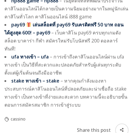
hp888 game – hp888
– ในยุคดิจิทัลที่พัฒนาประจำวัน
คาสิโนออนไลน์ได้กลายเป็นความนิยมอย่างมากในหมู่นักเล่น
คาสิโนทั่วโลก คาสิโนออนไลน์ i888 game
pay69
เล่นสล็อตที่ pay69 รับเครดิตฟรี 50 บาท ถอน
ได้สูงสุด 600! – pay69
– เว็บคาสิโน pay69 ครบทุกเกมดัง
สล็อต บาคาร่า กีฬา สมัครใหม่รับโบนัสฟรี 200 ดอลลาร์
ทันที!
ufa ทางเข้า – ufa
– การเข้าถึงคาสิโนออนไลน์ผ่าน ufa
ทางเข้า เป็นวิธีที่สะดวกและปลอดภัยสำหรับผู้เล่นทุกระดับ
ตั้งแต่ผู้เริ่มต้นจนถึงมืออาชีพ
stake ทางเข้า – stake
– หากคุณกำลังมองหา
ประสบการณ์คาสิโนออนไลน์ที่ปลอดภัยและน่าเชื่อถือ stake
ทางเข้า เป็นทางเข้าที่ง่ายและสะดวก บทความนี้จะอธิบายขั้น
ตอนการสมัครสมาชิก การเข้าสู่ระบบ
cassino
Share this post