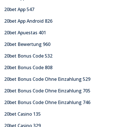
20bet App 547
20bet App Android 826
20bet Apuestas 401
20bet Bewertung 960
20bet Bonus Code 532
20bet Bonus Code 808
20bet Bonus Code Ohne Einzahlung 529
20bet Bonus Code Ohne Einzahlung 705
20bet Bonus Code Ohne Einzahlung 746
20bet Casino 135
20bet Casino 329