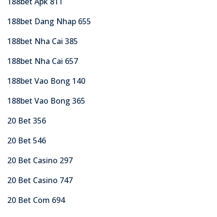
188bet Apk 811
188bet Dang Nhap 655
188bet Nha Cai 385
188bet Nha Cai 657
188bet Vao Bong 140
188bet Vao Bong 365
20 Bet 356
20 Bet 546
20 Bet Casino 297
20 Bet Casino 747
20 Bet Com 694