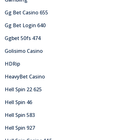
Gg Bet Casino 655
Gg Bet Login 640
Ggbet 50fs 474
Golisimo Casino
HDRip
HeavyBet Casino
Hell Spin 22 625
Hell Spin 46
Hell Spin 583
Hell Spin 927