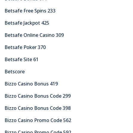
Betsafe Free Spins 233
Betsafe Jackpot 425
Betsafe Online Casino 309
Betsafe Poker 370
Betsafe Site 61
Betscore
Bizzo Casino Bonus 419
Bizzo Casino Bonus Code 299
Bizzo Casino Bonus Code 398
Bizzo Casino Promo Code 562
Bizzo Casino Promo Code 592