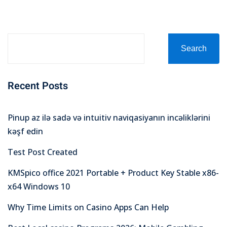
Search
Recent Posts
Pinup az ilə sadə və intuitiv naviqasiyanın incəliklərini
kəşf edin
Test Post Created
KMSpico office 2021 Portable + Product Key Stable x86-
x64 Windows 10
Why Time Limits on Casino Apps Can Help