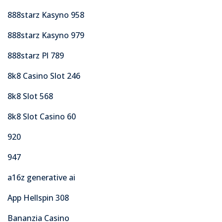
888starz Kasyno 958
888starz Kasyno 979
888starz Pl 789
8k8 Casino Slot 246
8k8 Slot 568
8k8 Slot Casino 60
920
947
a16z generative ai
App Hellspin 308
Bananzia Casino