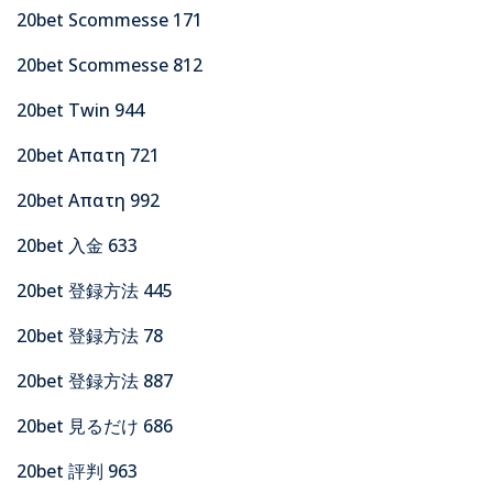
20bet Scommesse 171
20bet Scommesse 812
20bet Twin 944
20bet Απατη 721
20bet Απατη 992
20bet 入金 633
20bet 登録方法 445
20bet 登録方法 78
20bet 登録方法 887
20bet 見るだけ 686
20bet 評判 963