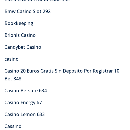
Bmw Casino Slot 292
Bookkeeping
Brionis Casino
Candybet Casino
casino
Casino 20 Euros Gratis Sin Deposito Por Registrar 10
Bet 848
Casino Betsafe 634
Casino Energy 67
Casino Lemon 633
Cassino