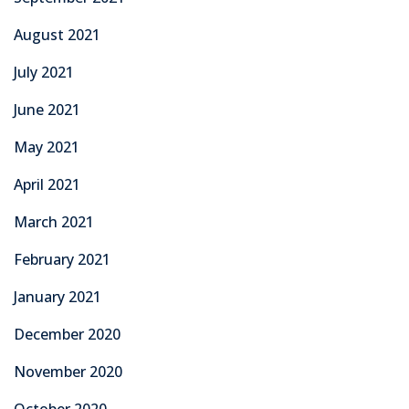
August 2021
July 2021
June 2021
May 2021
April 2021
March 2021
February 2021
January 2021
December 2020
November 2020
October 2020