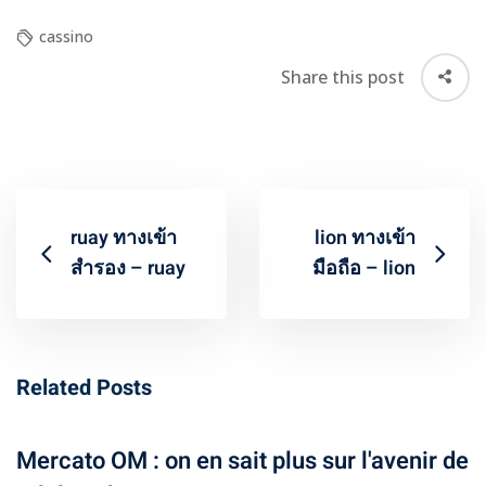
cassino
Share this post
ruay ทางเข้า
lion ทางเข้า
สํารอง – ruay
มือถือ – lion
Related Posts
Mercato OM : on en sait plus sur l'avenir de