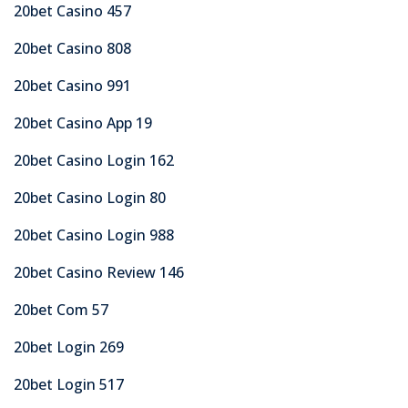
20bet Casino 457
20bet Casino 808
20bet Casino 991
20bet Casino App 19
20bet Casino Login 162
20bet Casino Login 80
20bet Casino Login 988
20bet Casino Review 146
20bet Com 57
20bet Login 269
20bet Login 517