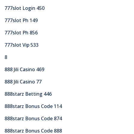
777slot Login 450
777slot Ph 149
777slot Ph 856
777slot Vip 533
8
888 Jili Casino 469
888 Jili Casino 77
888starz Betting 446
888starz Bonus Code 114
888starz Bonus Code 874
888starz Bonus Code 888