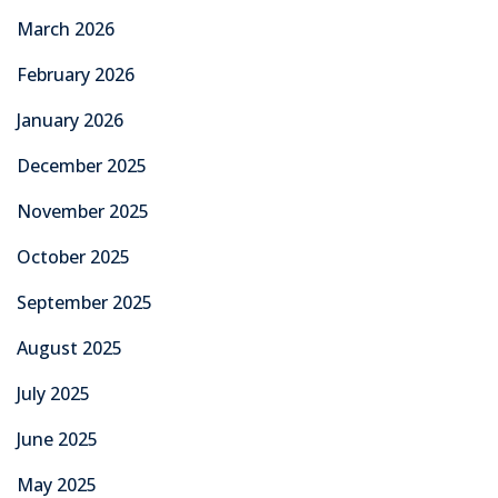
March 2026
February 2026
January 2026
December 2025
November 2025
October 2025
September 2025
August 2025
July 2025
June 2025
May 2025