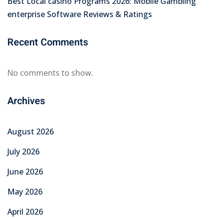
Best Local casino Programs 2026: Mobile Gambling
enterprise Software Reviews & Ratings
Recent Comments
No comments to show.
Archives
August 2026
July 2026
June 2026
May 2026
April 2026