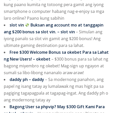
kung paano kumita ng totoong pera gamit ang iyong
smartphone o computer habang nag-e-enjoy sa mga
laro online? Paano kung sabihin
slot vin
Buksan ang account mo at tanggapin
ang $200 bonus sa slot vin. – slot vin
– Simulan ang
iyong panalo sa slot vin gamit ang $200 bonus! Ang
ry
ultimate gaming destination para sa lahat.
Free $300 Welcome Bonus sa okebet Para sa Lahat
ng New Users! – okebet
– $300 bonus para sa lahat ng
bagong miyembro ng okebet! Mag-sign up ngayon at
sumali sa libo-libong nananalo araw-araw!
daddy ph – daddy
– Sa modernong panahon, ang
papel ng isang tatay ay lumalawak ng mas higit pa sa
pagiging tagapagpala at tagapag-ingat. Ang daddy ph o
ang modernong tatay ay
Bagong User sa phpvip? May $300 Gift Kami Para