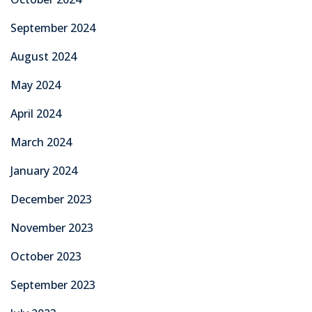
September 2024
August 2024
May 2024
April 2024
March 2024
January 2024
December 2023
November 2023
October 2023
September 2023