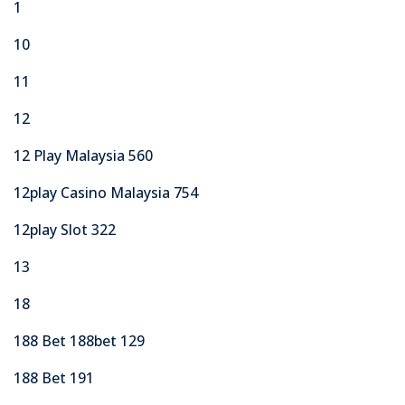
1
10
11
12
12 Play Malaysia 560
12play Casino Malaysia 754
12play Slot 322
13
18
188 Bet 188bet 129
188 Bet 191