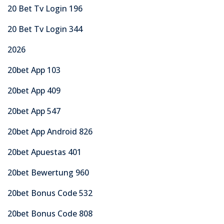
20 Bet Tv Login 196
20 Bet Tv Login 344
2026
20bet App 103
20bet App 409
20bet App 547
20bet App Android 826
20bet Apuestas 401
20bet Bewertung 960
20bet Bonus Code 532
20bet Bonus Code 808