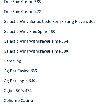
Free Spin Casino 383
Free Spin Casino 472
Galactic Wins Bonus Code For Existing Players 360
Galactic Wins Free Spins 190
Galactic Wins Withdrawal Time 364
Galactic Wins Withdrawal Time 380
Gambling
Gg Bet Casino 655
Gg Bet Login 640
Ggbet 50fs 474
Golisimo Casino