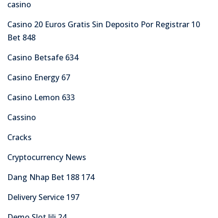
casino
Casino 20 Euros Gratis Sin Deposito Por Registrar 10
Bet 848
Casino Betsafe 634
Casino Energy 67
Casino Lemon 633
Cassino
Cracks
Cryptocurrency News
Dang Nhap Bet 188 174
Delivery Service 197
Demo Slot Jili 24