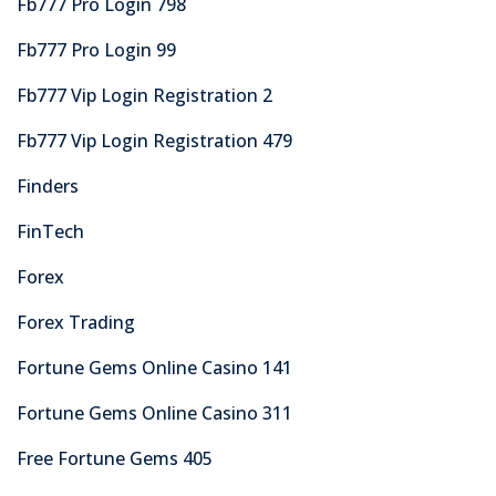
Fb777 Pro Login 798
Fb777 Pro Login 99
Fb777 Vip Login Registration 2
Fb777 Vip Login Registration 479
Finders
FinTech
Forex
Forex Trading
Fortune Gems Online Casino 141
Fortune Gems Online Casino 311
Free Fortune Gems 405