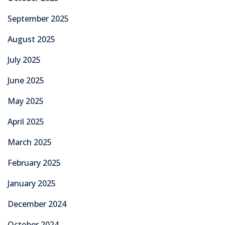
September 2025
August 2025
July 2025
June 2025
May 2025
April 2025
March 2025
February 2025
January 2025
December 2024
October 2024