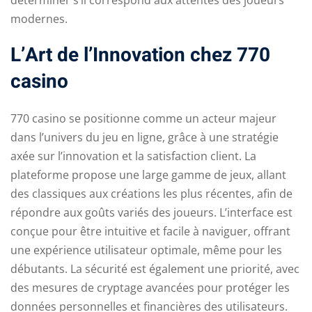
déterminer s’il correspond aux attentes des joueurs
modernes.
L’Art de l’Innovation chez 770
casino
770 casino se positionne comme un acteur majeur
dans l’univers du jeu en ligne, grâce à une stratégie
axée sur l’innovation et la satisfaction client. La
plateforme propose une large gamme de jeux, allant
des classiques aux créations les plus récentes, afin de
répondre aux goûts variés des joueurs. L’interface est
conçue pour être intuitive et facile à naviguer, offrant
une expérience utilisateur optimale, même pour les
débutants. La sécurité est également une priorité, avec
des mesures de cryptage avancées pour protéger les
données personnelles et financières des utilisateurs.