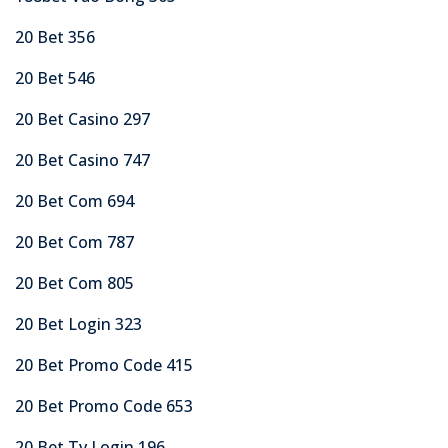
20 Bet 356
20 Bet 546
20 Bet Casino 297
20 Bet Casino 747
20 Bet Com 694
20 Bet Com 787
20 Bet Com 805
20 Bet Login 323
20 Bet Promo Code 415
20 Bet Promo Code 653
20 Bet Tv Login 196