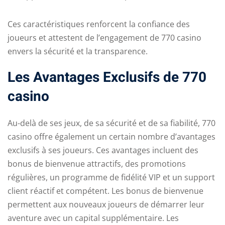
Ces caractéristiques renforcent la confiance des
joueurs et attestent de l’engagement de 770 casino
envers la sécurité et la transparence.
Les Avantages Exclusifs de 770
casino
Au-delà de ses jeux, de sa sécurité et de sa fiabilité, 770
casino offre également un certain nombre d’avantages
exclusifs à ses joueurs. Ces avantages incluent des
bonus de bienvenue attractifs, des promotions
régulières, un programme de fidélité VIP et un support
client réactif et compétent. Les bonus de bienvenue
permettent aux nouveaux joueurs de démarrer leur
aventure avec un capital supplémentaire. Les