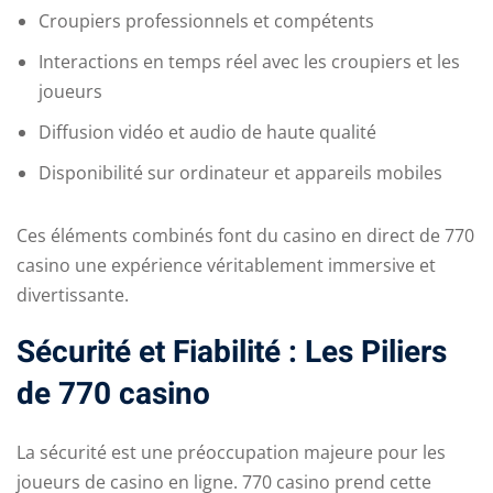
Croupiers professionnels et compétents
Interactions en temps réel avec les croupiers et les
joueurs
Diffusion vidéo et audio de haute qualité
Disponibilité sur ordinateur et appareils mobiles
Ces éléments combinés font du casino en direct de 770
casino une expérience véritablement immersive et
divertissante.
Sécurité et Fiabilité : Les Piliers
de 770 casino
La sécurité est une préoccupation majeure pour les
joueurs de casino en ligne. 770 casino prend cette