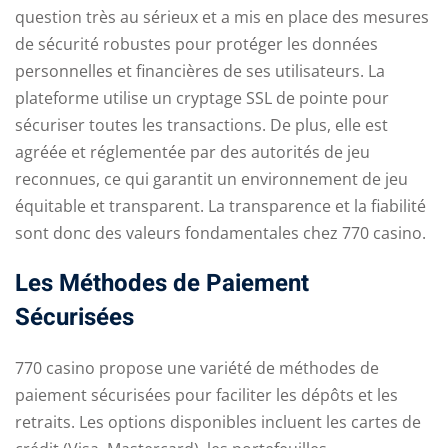
question très au sérieux et a mis en place des mesures
de sécurité robustes pour protéger les données
personnelles et financières de ses utilisateurs. La
plateforme utilise un cryptage SSL de pointe pour
sécuriser toutes les transactions. De plus, elle est
agréée et réglementée par des autorités de jeu
reconnues, ce qui garantit un environnement de jeu
équitable et transparent. La transparence et la fiabilité
sont donc des valeurs fondamentales chez 770 casino.
Les Méthodes de Paiement
Sécurisées
770 casino propose une variété de méthodes de
paiement sécurisées pour faciliter les dépôts et les
retraits. Les options disponibles incluent les cartes de