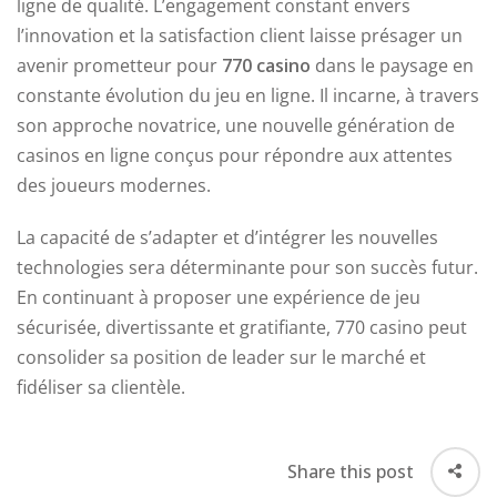
ligne de qualité. L’engagement constant envers
l’innovation et la satisfaction client laisse présager un
avenir prometteur pour
770 casino
dans le paysage en
constante évolution du jeu en ligne. Il incarne, à travers
son approche novatrice, une nouvelle génération de
casinos en ligne conçus pour répondre aux attentes
des joueurs modernes.
La capacité de s’adapter et d’intégrer les nouvelles
technologies sera déterminante pour son succès futur.
En continuant à proposer une expérience de jeu
sécurisée, divertissante et gratifiante, 770 casino peut
consolider sa position de leader sur le marché et
fidéliser sa clientèle.
Share this post