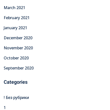
March 2021
February 2021
January 2021
December 2020
November 2020
October 2020
September 2020
Categories
! Без рубрики
1