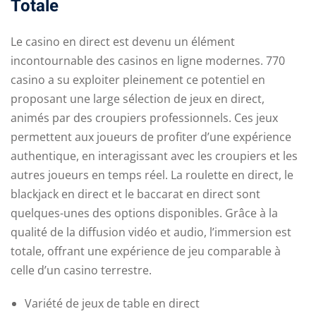
Totale
Le casino en direct est devenu un élément
incontournable des casinos en ligne modernes. 770
casino a su exploiter pleinement ce potentiel en
proposant une large sélection de jeux en direct,
animés par des croupiers professionnels. Ces jeux
permettent aux joueurs de profiter d’une expérience
authentique, en interagissant avec les croupiers et les
autres joueurs en temps réel. La roulette en direct, le
blackjack en direct et le baccarat en direct sont
quelques-unes des options disponibles. Grâce à la
qualité de la diffusion vidéo et audio, l’immersion est
totale, offrant une expérience de jeu comparable à
celle d’un casino terrestre.
Variété de jeux de table en direct