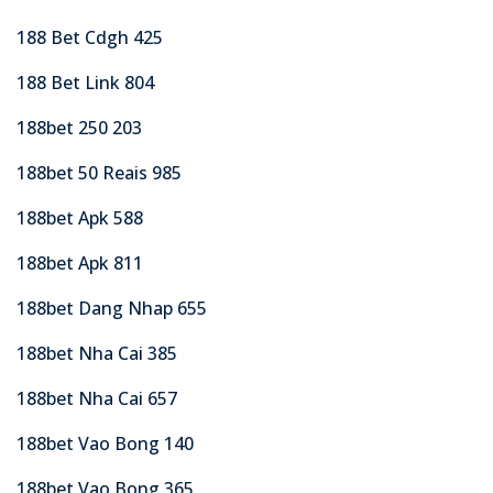
188 Bet Cdgh 425
188 Bet Link 804
188bet 250 203
188bet 50 Reais 985
188bet Apk 588
188bet Apk 811
188bet Dang Nhap 655
188bet Nha Cai 385
188bet Nha Cai 657
188bet Vao Bong 140
188bet Vao Bong 365