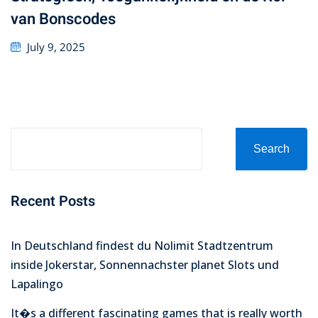
van Bonscodes
Posted
July 9, 2025
on
Search
Recent Posts
In Deutschland findest du Nolimit Stadtzentrum
inside Jokerstar, Sonnennachster planet Slots und
Lapalingo
It�s a different fascinating games that is really worth