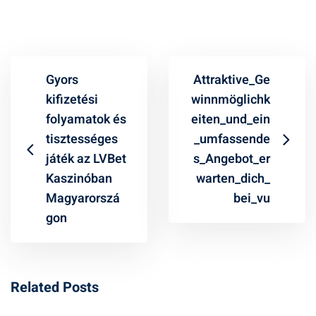
Gyors
Attraktive_Ge
kifizetési
winnmöglichk
folyamatok és
eiten_und_ein
tisztességes
_umfassende
játék az LVBet
s_Angebot_er
Kaszinóban
warten_dich_
Magyarorszá
bei_vu
gon
Related Posts