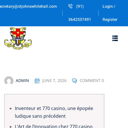
Skip
ecretary@stjohnswhitehall.com
(91)
Login /
to
Sign in
Sign up
content
Register
3642537491
Sign in
Don’t have an account?
Sign up
ADMIN
JUNE 7, 2026
COMMENT 0
Lost your password
Remember me
Inventeur et 770 casino, une épopée
ludique sans précédent
L’Art de l’Innovation chez 770 casino