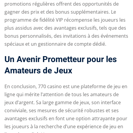
promotions régulières offrent des opportunités de
gagner des prix et des bonus supplémentaires. Le
programme de fidélité VIP récompense les joueurs les
plus assidus avec des avantages exclusifs, tels que des
bonus personnalisés, des invitations à des événements
spéciaux et un gestionnaire de compte dédié.
Un Avenir Prometteur pour les
Amateurs de Jeux
En conclusion, 770 casino est une plateforme de jeu en
ligne qui mérite l’attention de tous les amateurs de
jeux d’argent. Sa large gamme de jeux, son interface
conviviale, ses mesures de sécurité robustes et ses
avantages exclusifs en font une option attrayante pour
les joueurs à la recherche d’une expérience de jeu en