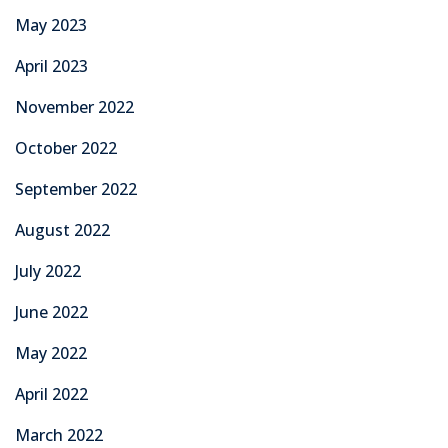
May 2023
April 2023
November 2022
October 2022
September 2022
August 2022
July 2022
June 2022
May 2022
April 2022
March 2022