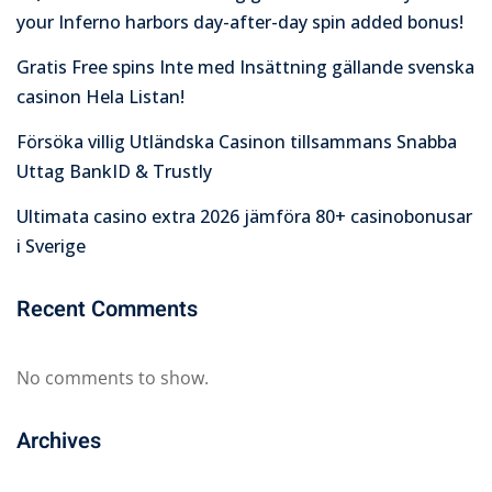
your Inferno harbors day-after-day spin added bonus!
Gratis Free spins Inte med Insättning gällande svenska
casinon Hela Listan!
Försöka villig Utländska Casinon tillsammans Snabba
Uttag BankID & Trustly
Ultimata casino extra 2026 jämföra 80+ casinobonusar
i Sverige
Recent Comments
No comments to show.
Archives