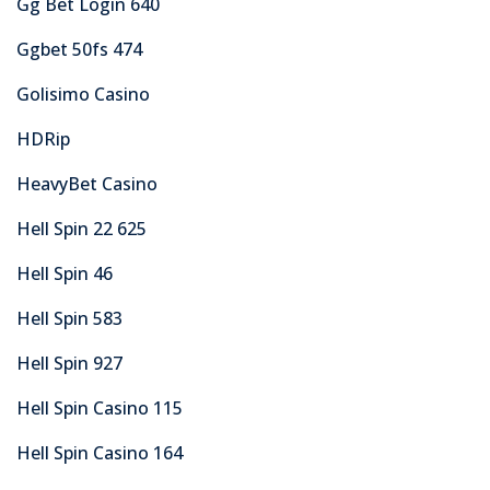
Gg Bet Login 640
Ggbet 50fs 474
Golisimo Casino
HDRip
HeavyBet Casino
Hell Spin 22 625
Hell Spin 46
Hell Spin 583
Hell Spin 927
Hell Spin Casino 115
Hell Spin Casino 164