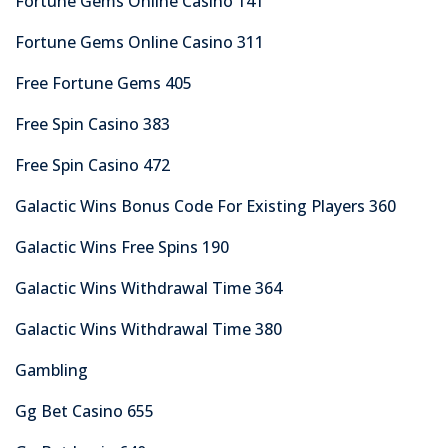
Fortune Gems Online Casino 141
Fortune Gems Online Casino 311
Free Fortune Gems 405
Free Spin Casino 383
Free Spin Casino 472
Galactic Wins Bonus Code For Existing Players 360
Galactic Wins Free Spins 190
Galactic Wins Withdrawal Time 364
Galactic Wins Withdrawal Time 380
Gambling
Gg Bet Casino 655