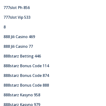
777slot Ph 856
777slot Vip 533
8
888 Jili Casino 469
888 Jili Casino 77
888starz Betting 446
888starz Bonus Code 114
888starz Bonus Code 874
888starz Bonus Code 888
888starz Kasyno 958
888starz Kasyno 979