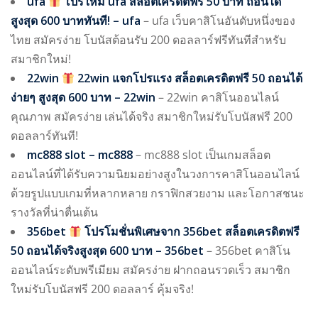
ufa
โปรใหม่ ufa สล็อตเครดิตฟรี 50 บาท ถอนได้
สูงสุด 600 บาททันที! – ufa
– ufa เว็บคาสิโนอันดับหนึ่งของ
ไทย สมัครง่าย โบนัสต้อนรับ 200 ดอลลาร์ฟรีทันทีสำหรับ
สมาชิกใหม่!
22win
22win แจกโปรแรง สล็อตเครดิตฟรี 50 ถอนได้
ง่ายๆ สูงสุด 600 บาท – 22win
– 22win คาสิโนออนไลน์
คุณภาพ สมัครง่าย เล่นได้จริง สมาชิกใหม่รับโบนัสฟรี 200
ดอลลาร์ทันที!
mc888 slot – mc888
– mc888 slot เป็นเกมสล็อต
ออนไลน์ที่ได้รับความนิยมอย่างสูงในวงการคาสิโนออนไลน์
ด้วยรูปแบบเกมที่หลากหลาย กราฟิกสวยงาม และโอกาสชนะ
รางวัลที่น่าตื่นเต้น
356bet
โปรโมชั่นพิเศษจาก 356bet สล็อตเครดิตฟรี
50 ถอนได้จริงสูงสุด 600 บาท – 356bet
– 356bet คาสิโน
ออนไลน์ระดับพรีเมียม สมัครง่าย ฝากถอนรวดเร็ว สมาชิก
ใหม่รับโบนัสฟรี 200 ดอลลาร์ คุ้มจริง!