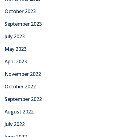
October 2023
September 2023
July 2023
May 2023
April 2023
November 2022
October 2022
September 2022
August 2022
July 2022
June 2022