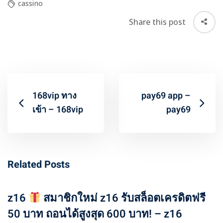
cassino
Share this post
168vip ทาง
pay69 app –
เข้า – 168vip
pay69
Related Posts
z16
สมาชิกใหม่ z16 รับสล็อตเครดิตฟรี
50 บาท ถอนได้สูงสุด 600 บาท! – z16