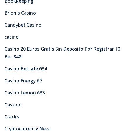
Bookkeeping
Brionis Casino
Candybet Casino
casino
Casino 20 Euros Gratis Sin Deposito Por Registrar 10
Bet 848
Casino Betsafe 634
Casino Energy 67
Casino Lemon 633
Cassino
Cracks
Cryptocurrency News