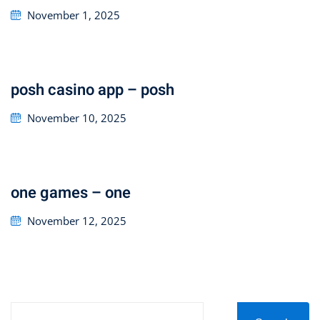
Posted
November 1, 2025
on
posh casino app – posh
Posted
November 10, 2025
on
one games – one
Posted
November 12, 2025
on