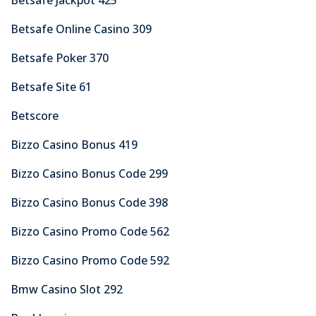
Betsafe Online Casino 309
Betsafe Poker 370
Betsafe Site 61
Betscore
Bizzo Casino Bonus 419
Bizzo Casino Bonus Code 299
Bizzo Casino Bonus Code 398
Bizzo Casino Promo Code 562
Bizzo Casino Promo Code 592
Bmw Casino Slot 292