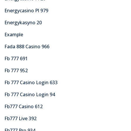
Energycasino Pl 979
Energykasyno 20
Example
Fada 888 Casino 966
Fb 777 691
Fb 777 952
Fb 777 Casino Login 633
Fb 777 Casino Login 94
Fb777 Casino 612
Fb777 Live 392
Fb777 Pro 934