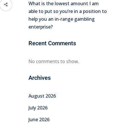
What is the lowest amount I am
able to put so you’re in a position to
help you an in-range gambling
enterprise?
Recent Comments
No comments to show.
Archives
August 2026
July 2026
June 2026