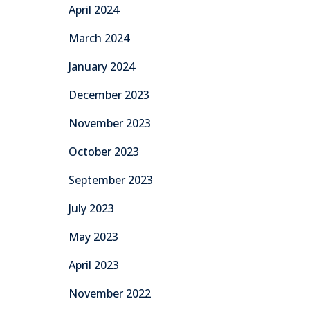
April 2024
March 2024
January 2024
December 2023
November 2023
October 2023
September 2023
July 2023
May 2023
April 2023
November 2022