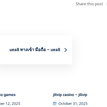
Share this post
uea8 ทางเข้า มือถือ – uea8
ico games
jilivip casino – jilivip
Posted
er 12, 2025
October 31, 2025