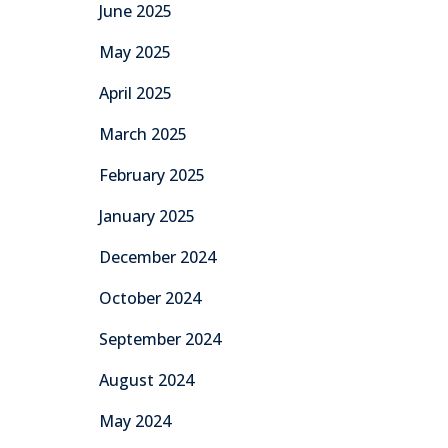
June 2025
May 2025
April 2025
March 2025
February 2025
January 2025
December 2024
October 2024
September 2024
August 2024
May 2024