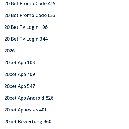
20 Bet Promo Code 415
20 Bet Promo Code 653
20 Bet Tv Login 196
20 Bet Tv Login 344
2026
20bet App 103
20bet App 409
20bet App 547
20bet App Android 826
20bet Apuestas 401
20bet Bewertung 960