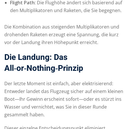
Flight Path:
Die Flughöhe ändert sich basierend auf
den Multiplikatoren und Raketen, die Sie begegnen.
Die Kombination aus steigenden Multiplikatoren und
drohenden Raketen erzeugt eine Spannung, die kurz
vor der Landung ihren Höhepunkt erreicht.
Die Landung: Das
All‑or‑Nothing‑Prinzip
Der letzte Moment ist einfach, aber elektrisierend:
Entweder landet das Flugzeug sicher auf einem kleinen
Boot—Ihr Gewinn erscheint sofort—oder es stürzt ins
Wasser und vernichtet, was Sie in dieser Runde
gesammelt haben.
Dieser einzelne Entscheidungspunkt eliminiert