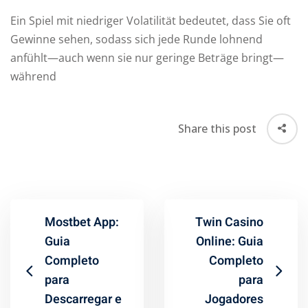
Ein Spiel mit niedriger Volatilität bedeutet, dass Sie oft
Gewinne sehen, sodass sich jede Runde lohnend
anfühlt—auch wenn sie nur geringe Beträge bringt—
während
Share this post
Mostbet App:
Twin Casino
Guia
Online: Guia
Completo
Completo
para
para
Descarregar e
Jogadores