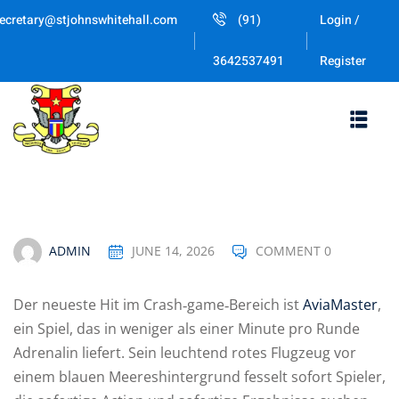
Skip
ecretary@stjohnswhitehall.com
(91)
Login /
to
Sign in
Sign up
content
Register
3642537491
Sign in
Don’t have an account?
Sign up
ADMIN
JUNE 14, 2026
COMMENT 0
Der neueste Hit im Crash‑game‑Bereich ist
AviaMaster
,
Lost your password
Remember me
ein Spiel, das in weniger als einer Minute pro Runde
Adrenalin liefert. Sein leuchtend rotes Flugzeug vor
einem blauen Meereshintergrund fesselt sofort Spieler,