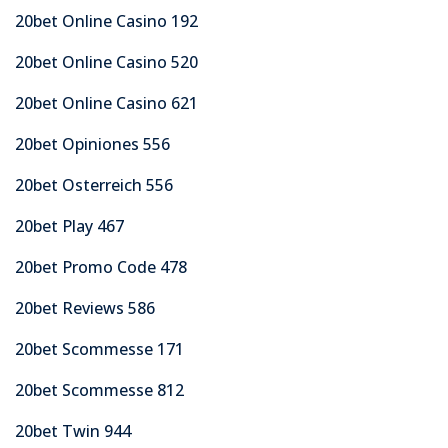
20bet Online Casino 192
20bet Online Casino 520
20bet Online Casino 621
20bet Opiniones 556
20bet Osterreich 556
20bet Play 467
20bet Promo Code 478
20bet Reviews 586
20bet Scommesse 171
20bet Scommesse 812
20bet Twin 944