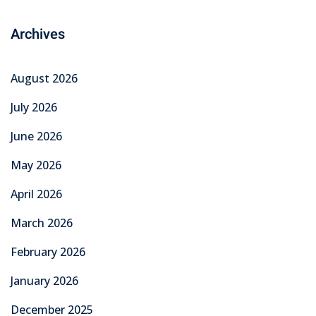
Archives
August 2026
July 2026
June 2026
May 2026
April 2026
March 2026
February 2026
January 2026
December 2025