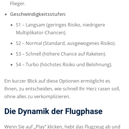
Flieger.
Geschwindigkeitsstufen:
S1 – Langsam (geringes Risiko, niedrigere
Multiplikator-Chancen).
S2 – Normal (Standard, ausgewogenes Risiko).
S3 – Schnell (höhere Chance auf Raketen).
S4 – Turbo (höchstes Risiko und Belohnung).
Ein kurzer Blick auf diese Optionen ermöglicht es
Ihnen, zu entscheiden, wie schnell Ihr Herz rasen soll,
ohne alles zu verkomplizieren.
Die Dynamik der Flugphase
Wenn Sie auf „Play“ klicken, hebt das Flugzeug ab und