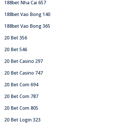
188bet Nha Cai 657
188bet Vao Bong 140
188bet Vao Bong 365
20 Bet 356
20 Bet 546
20 Bet Casino 297
20 Bet Casino 747
20 Bet Com 694
20 Bet Com 787
20 Bet Com 805
20 Bet Login 323