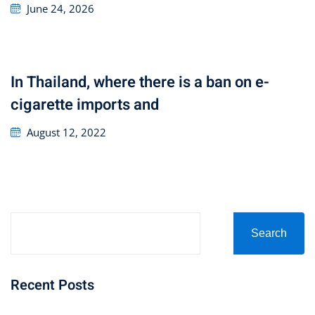
Posted
June 24, 2026
on
In Thailand, where there is a ban on e-
cigarette imports and
Posted
August 12, 2022
on
Search
Recent Posts