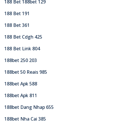
188 Bet 188bet 129
188 Bet 191
188 Bet 361
188 Bet Cdgh 425
188 Bet Link 804
188bet 250 203
188bet 50 Reais 985
188bet Apk 588
188bet Apk 811
188bet Dang Nhap 655
188bet Nha Cai 385