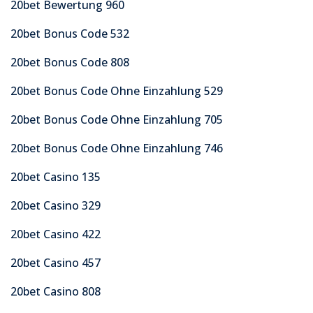
20bet Bewertung 960
20bet Bonus Code 532
20bet Bonus Code 808
20bet Bonus Code Ohne Einzahlung 529
20bet Bonus Code Ohne Einzahlung 705
20bet Bonus Code Ohne Einzahlung 746
20bet Casino 135
20bet Casino 329
20bet Casino 422
20bet Casino 457
20bet Casino 808