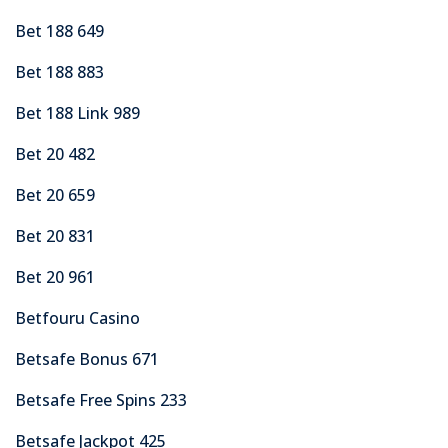
Bet 188 649
Bet 188 883
Bet 188 Link 989
Bet 20 482
Bet 20 659
Bet 20 831
Bet 20 961
Betfouru Casino
Betsafe Bonus 671
Betsafe Free Spins 233
Betsafe Jackpot 425