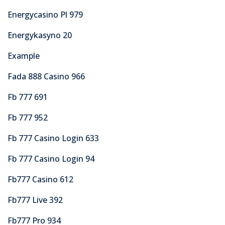
Energycasino Pl 979
Energykasyno 20
Example
Fada 888 Casino 966
Fb 777 691
Fb 777 952
Fb 777 Casino Login 633
Fb 777 Casino Login 94
Fb777 Casino 612
Fb777 Live 392
Fb777 Pro 934