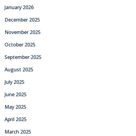
January 2026
December 2025
November 2025
October 2025
September 2025
August 2025
July 2025
June 2025
May 2025
April 2025
March 2025