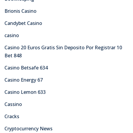
Brionis Casino
Candybet Casino
casino
Casino 20 Euros Gratis Sin Deposito Por Registrar 10
Bet 848
Casino Betsafe 634
Casino Energy 67
Casino Lemon 633
Cassino
Cracks
Cryptocurrency News