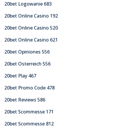
20bet Logowanie 683
20bet Online Casino 192
20bet Online Casino 520
20bet Online Casino 621
20bet Opiniones 556
20bet Osterreich 556
20bet Play 467
20bet Promo Code 478
20bet Reviews 586
20bet Scommesse 171
20bet Scommesse 812