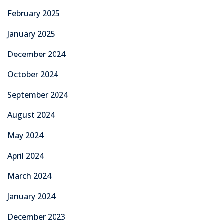
February 2025
January 2025
December 2024
October 2024
September 2024
August 2024
May 2024
April 2024
March 2024
January 2024
December 2023