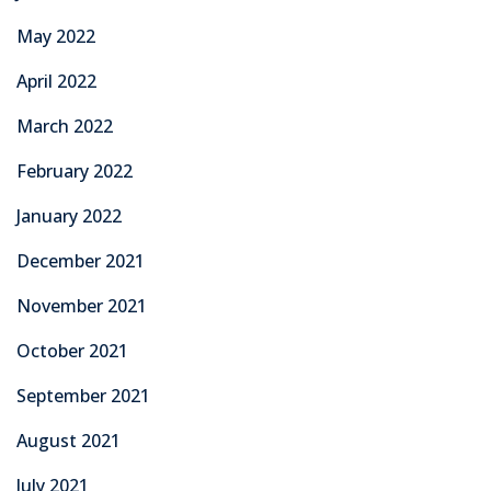
May 2022
April 2022
March 2022
February 2022
January 2022
December 2021
November 2021
October 2021
September 2021
August 2021
July 2021