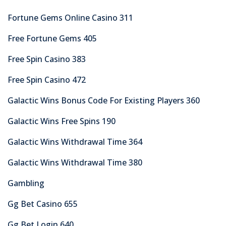
Fortune Gems Online Casino 311
Free Fortune Gems 405
Free Spin Casino 383
Free Spin Casino 472
Galactic Wins Bonus Code For Existing Players 360
Galactic Wins Free Spins 190
Galactic Wins Withdrawal Time 364
Galactic Wins Withdrawal Time 380
Gambling
Gg Bet Casino 655
Gg Bet Login 640