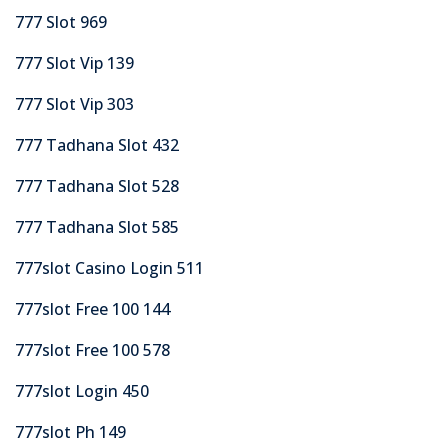
777 Slot 969
777 Slot Vip 139
777 Slot Vip 303
777 Tadhana Slot 432
777 Tadhana Slot 528
777 Tadhana Slot 585
777slot Casino Login 511
777slot Free 100 144
777slot Free 100 578
777slot Login 450
777slot Ph 149