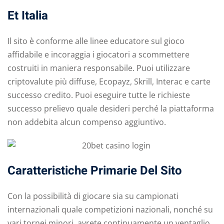
Et Italia
Il sito è conforme alle linee educatore sul gioco
affidabile e incoraggia i giocatori a scommettere
costruiti in maniera responsabile. Puoi utilizzare
criptovalute più diffuse, Ecopayz, Skrill, Interac e carte
successo credito. Puoi eseguire tutte le richieste
successo prelievo quale desideri perché la piattaforma
non addebita alcun compenso aggiuntivo.
Caratteristiche Primarie Del Sito
Con la possibilità di giocare sia su campionati
internazionali quale competizioni nazionali, nonché su
vari tornei minori, avrete continuamente un ventaglio