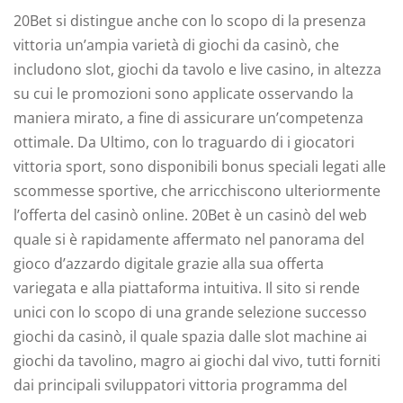
20Bet si distingue anche con lo scopo di la presenza
vittoria un’ampia varietà di giochi da casinò, che
includono slot, giochi da tavolo e live casino, in altezza
su cui le promozioni sono applicate osservando la
maniera mirato, a fine di assicurare un’competenza
ottimale. Da Ultimo, con lo traguardo di i giocatori
vittoria sport, sono disponibili bonus speciali legati alle
scommesse sportive, che arricchiscono ulteriormente
l’offerta del casinò online. 20Bet è un casinò del web
quale si è rapidamente affermato nel panorama del
gioco d’azzardo digitale grazie alla sua offerta
variegata e alla piattaforma intuitiva. Il sito si rende
unici con lo scopo di una grande selezione successo
giochi da casinò, il quale spazia dalle slot machine ai
giochi da tavolino, magro ai giochi dal vivo, tutti forniti
dai principali sviluppatori vittoria programma del