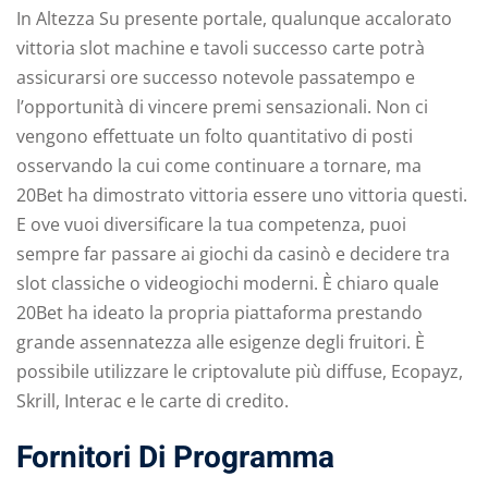
In Altezza Su presente portale, qualunque accalorato
vittoria slot machine e tavoli successo carte potrà
assicurarsi ore successo notevole passatempo e
l’opportunità di vincere premi sensazionali. Non ci
vengono effettuate un folto quantitativo di posti
osservando la cui come continuare a tornare, ma
20Bet ha dimostrato vittoria essere uno vittoria questi.
E ove vuoi diversificare la tua competenza, puoi
sempre far passare ai giochi da casinò e decidere tra
slot classiche o videogiochi moderni. È chiaro quale
20Bet ha ideato la propria piattaforma prestando
grande assennatezza alle esigenze degli fruitori. È
possibile utilizzare le criptovalute più diffuse, Ecopayz,
Skrill, Interac e le carte di credito.
Fornitori Di Programma