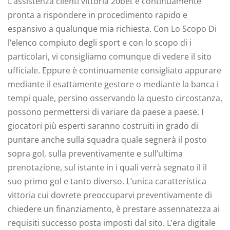
L’assistenza clienti vittoria 20bet è continuamente
pronta a rispondere in procedimento rapido e
espansivo a qualunque mia richiesta. Con Lo Scopo Di
l’elenco compiuto degli sport e con lo scopo di i
particolari, vi consigliamo comunque di vedere il sito
ufficiale. Eppure è continuamente consigliato appurare
mediante il esattamente gestore o mediante la banca i
tempi quale, persino osservando la questo circostanza,
possono permettersi di variare da paese a paese. I
giocatori più esperti saranno costruiti in grado di
puntare anche sulla squadra quale segnerà il posto
sopra gol, sulla preventivamente e sull’ultima
prenotazione, sul istante in i quali verrà segnato il il
suo primo gol e tanto diverso. L’unica caratteristica
vittoria cui dovrete preoccuparvi preventivamente di
chiedere un finanziamento, è prestare assennatezza ai
requisiti successo posta imposti dal sito. L’era digitale