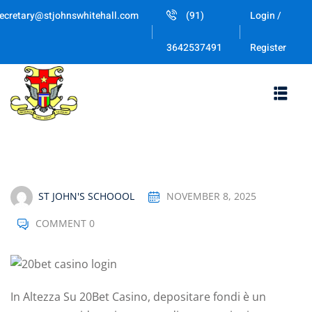
Skip
ecretary@stjohnswhitehall.com
(91)
Login /
to
Sign in
Sign up
content
Register
3642537491
Sign in
Don’t have an account?
Sign up
ST JOHN'S SCHOOOL
NOVEMBER 8, 2025
COMMENT 0
Lost your password
Remember me
In Altezza Su 20Bet Casino, depositare fondi è un