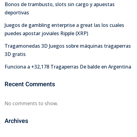
Bonos de trambusto, slots sin cargo y apuestas
deportivas
Juegos de gambling enterprise a great las los cuales
puedes apostar joviales Ripple (XRP)
Tragamonedas 3D Juegos sobre máquinas tragaperras
3D gratis
Funciona a +32,178 Tragaperras De balde en Argentina
Recent Comments
No comments to show.
Archives