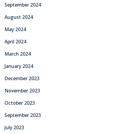
September 2024
August 2024
May 2024
April 2024
March 2024
January 2024
December 2023
November 2023
October 2023
September 2023
July 2023