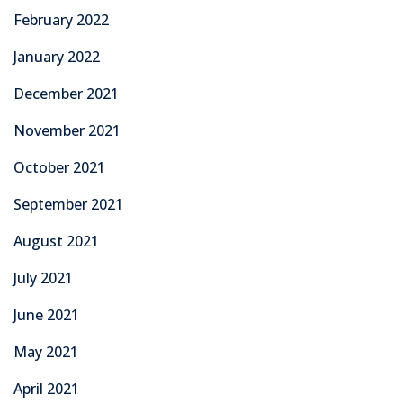
February 2022
January 2022
December 2021
November 2021
October 2021
September 2021
August 2021
July 2021
June 2021
May 2021
April 2021