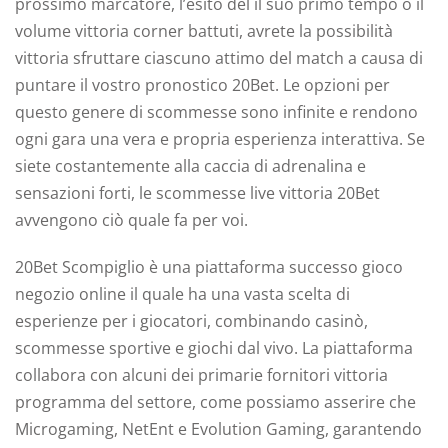
prossimo marcatore, l’esito del il suo primo tempo o il
volume vittoria corner battuti, avrete la possibilità
vittoria sfruttare ciascuno attimo del match a causa di
puntare il vostro pronostico 20Bet. Le opzioni per
questo genere di scommesse sono infinite e rendono
ogni gara una vera e propria esperienza interattiva. Se
siete costantemente alla caccia di adrenalina e
sensazioni forti, le scommesse live vittoria 20Bet
avvengono ciò quale fa per voi.
20Bet Scompiglio è una piattaforma successo gioco
negozio online il quale ha una vasta scelta di
esperienze per i giocatori, combinando casinò,
scommesse sportive e giochi dal vivo. La piattaforma
collabora con alcuni dei primarie fornitori vittoria
programma del settore, come possiamo asserire che
Microgaming, NetEnt e Evolution Gaming, garantendo