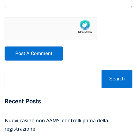
Search
Recent Posts
Nuovi casino non AAMS: controlli prima della
registrazione