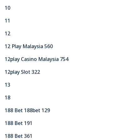
10
11
12
12 Play Malaysia 560
12play Casino Malaysia 754
12play Slot 322
13
18
188 Bet 188bet 129
188 Bet 191
188 Bet 361