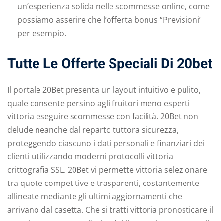
un’esperienza solida nelle scommesse online, come
possiamo asserire che l’offerta bonus “Previsioni’
per esempio.
Tutte Le Offerte Speciali Di 20bet
Il portale 20Bet presenta un layout intuitivo e pulito,
quale consente persino agli fruitori meno esperti
vittoria eseguire scommesse con facilità. 20Bet non
delude neanche dal reparto tuttora sicurezza,
proteggendo ciascuno i dati personali e finanziari dei
clienti utilizzando moderni protocolli vittoria
crittografia SSL. 20Bet vi permette vittoria selezionare
tra quote competitive e trasparenti, costantemente
allineate mediante gli ultimi aggiornamenti che
arrivano dal casetta. Che si tratti vittoria pronosticare il