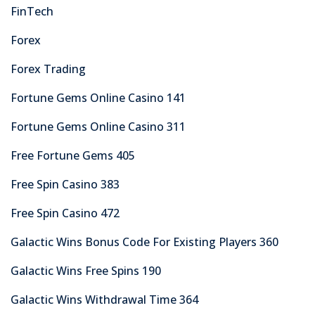
FinTech
Forex
Forex Trading
Fortune Gems Online Casino 141
Fortune Gems Online Casino 311
Free Fortune Gems 405
Free Spin Casino 383
Free Spin Casino 472
Galactic Wins Bonus Code For Existing Players 360
Galactic Wins Free Spins 190
Galactic Wins Withdrawal Time 364