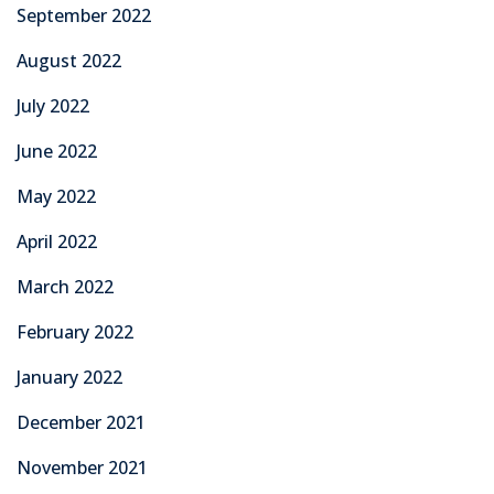
September 2022
August 2022
July 2022
June 2022
May 2022
April 2022
March 2022
February 2022
January 2022
December 2021
November 2021