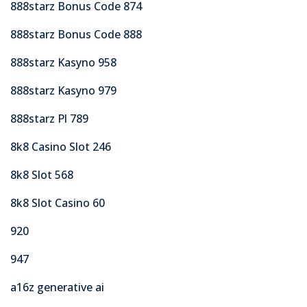
888starz Bonus Code 874
888starz Bonus Code 888
888starz Kasyno 958
888starz Kasyno 979
888starz Pl 789
8k8 Casino Slot 246
8k8 Slot 568
8k8 Slot Casino 60
920
947
a16z generative ai