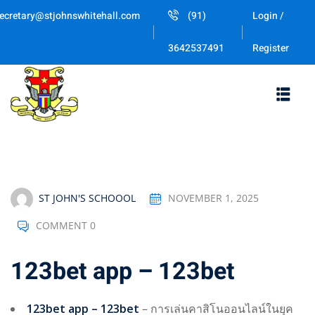
Skip
ecretary@stjohnswhitehall.com
(91)
Login /
to
Sign in
Sign up
content
Register
3642537491
Sign in
Don’t have an account?
Sign up
ST JOHN'S SCHOOOL
NOVEMBER 1, 2025
COMMENT 0
Lost your password
Remember me
123bet app – 123bet
123bet app – 123bet
– การเล่นคาสิโนออนไลน์ในยุค