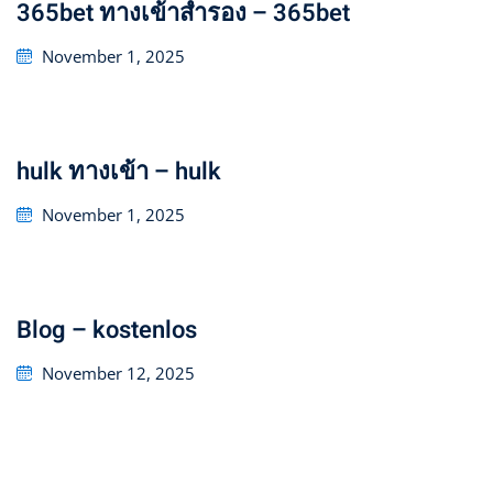
365bet ทางเข้าสํารอง – 365bet
Posted
November 1, 2025
on
hulk ทางเข้า – hulk
Posted
November 1, 2025
on
Blog – kostenlos
Posted
November 12, 2025
on