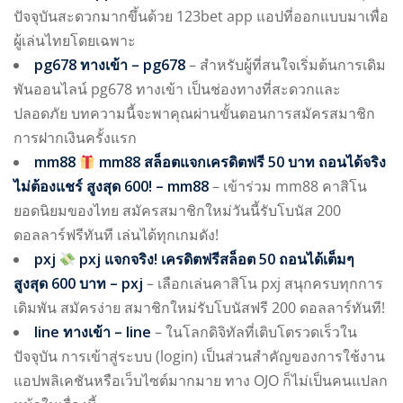
ปัจจุบันสะดวกมากขึ้นด้วย 123bet app แอปที่ออกแบบมาเพื่อ
ผู้เล่นไทยโดยเฉพาะ
pg678 ทางเข้า – pg678
– สำหรับผู้ที่สนใจเริ่มต้นการเดิม
พันออนไลน์ pg678 ทางเข้า เป็นช่องทางที่สะดวกและ
ปลอดภัย บทความนี้จะพาคุณผ่านขั้นตอนการสมัครสมาชิก
การฝากเงินครั้งแรก
ry
mm88
mm88 สล็อตแจกเครดิตฟรี 50 บาท ถอนได้จริง
ไม่ต้องแชร์ สูงสุด 600! – mm88
– เข้าร่วม mm88 คาสิโน
ยอดนิยมของไทย สมัครสมาชิกใหม่วันนี้รับโบนัส 200
ดอลลาร์ฟรีทันที เล่นได้ทุกเกมดัง!
pxj
pxj แจกจริง! เครดิตฟรีสล็อต 50 ถอนได้เต็มๆ
สูงสุด 600 บาท – pxj
– เลือกเล่นคาสิโน pxj สนุกครบทุกการ
เดิมพัน สมัครง่าย สมาชิกใหม่รับโบนัสฟรี 200 ดอลลาร์ทันที!
line ทางเข้า – line
– ในโลกดิจิทัลที่เติบโตรวดเร็วใน
ปัจจุบัน การเข้าสู่ระบบ (login) เป็นส่วนสำคัญของการใช้งาน
แอปพลิเคชันหรือเว็บไซต์มากมาย ทาง OJO ก็ไม่เป็นคนแปลก