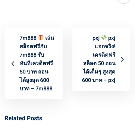
7m888
เล่น
pxj
pxj
สล็อตฟรีกับ
แจกจริง!
7m888 รับ
เครดิตฟรี
ทันทีเครดิตฟรี
สล็อต 50 ถอน
50 บาท ถอน
ได้เต็มๆ สูงสุด
ได้สูงสุด 600
600 บาท – pxj
บาท – 7m888
Related Posts