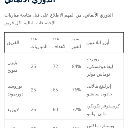
مباريات ‎الدوري الألماني
، من المهم الاطلاع على
قبل متابعة
الإحصاءات التالية لكل فريق:
نسبة
عدد
عدد
أبرز اللاعبين
الفريق
الفوز
الأهداف
المباريات
روبرت
بايرن
25
72
84%
ليفاندوفسكي،
ميونخ
توماس مولر
إيرلينغ هالاند،
بوروسيا
25
65
76%
جادون سانشو
دورتموند
كريستوفر نكونكو،
لايبزيغ
25
60
72%
داني أولمو
ويستلر، ماكس