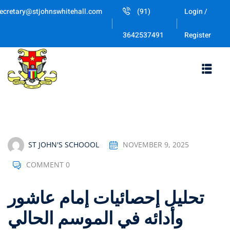
Skip
ecretary@stjohnswhitehall.com
(91)
Login /
to
Sign in
Sign up
content
Register
3642537491
Sign in
Don’t have an account?
Sign up
ST JOHN'S SCHOOOL
NOVEMBER 9, 2025
COMMENT 0
Lost your password
Remember me
تحليل إحصائيات إمام عاشور
وأدائه في الموسم الحالي