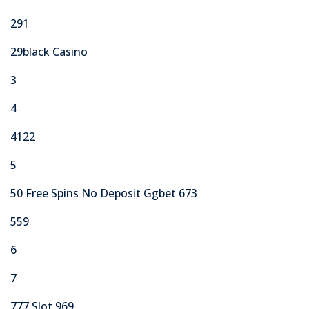
291
29black Casino
3
4
4122
5
50 Free Spins No Deposit Ggbet 673
559
6
7
777 Slot 969