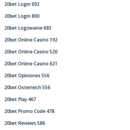
20bet Login 692
20bet Login 800
20bet Logowanie 683
20bet Online Casino 192
20bet Online Casino 520
20bet Online Casino 621
20bet Opiniones 556
20bet Osterreich 556
20bet Play 467
20bet Promo Code 478
20bet Reviews 586