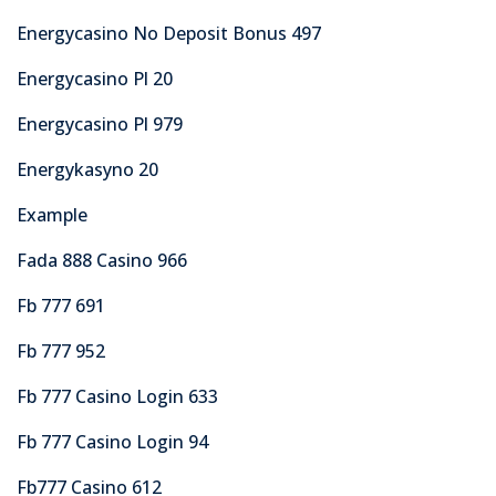
Energycasino No Deposit Bonus 497
Energycasino Pl 20
Energycasino Pl 979
Energykasyno 20
Example
Fada 888 Casino 966
Fb 777 691
Fb 777 952
Fb 777 Casino Login 633
Fb 777 Casino Login 94
Fb777 Casino 612