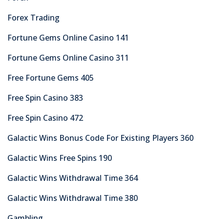
Forex Trading
Fortune Gems Online Casino 141
Fortune Gems Online Casino 311
Free Fortune Gems 405
Free Spin Casino 383
Free Spin Casino 472
Galactic Wins Bonus Code For Existing Players 360
Galactic Wins Free Spins 190
Galactic Wins Withdrawal Time 364
Galactic Wins Withdrawal Time 380
Gambling