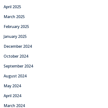
April 2025
March 2025
February 2025
January 2025
December 2024
October 2024
September 2024
August 2024
May 2024
April 2024
March 2024