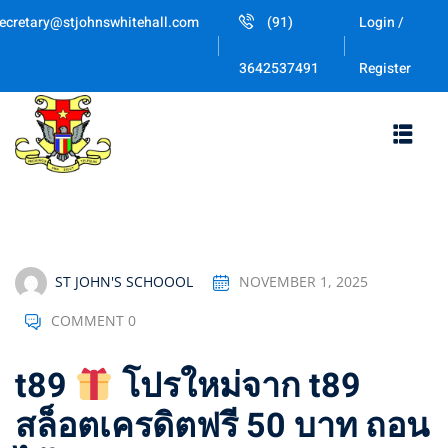
Skip
ecretary@stjohnswhitehall.com
(91)
Login /
to
Sign in
Sign up
content
Register
3642537491
Sign in
Don’t have an account?
Sign up
ST JOHN'S SCHOOOL
NOVEMBER 1, 2025
COMMENT 0
Lost your password
Remember me
t89
โปรใหม่จาก t89
สล็อตเครดิตฟรี 50 บาท ถอน