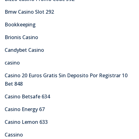
Bmw Casino Slot 292
Bookkeeping
Brionis Casino
Candybet Casino
casino
Casino 20 Euros Gratis Sin Deposito Por Registrar 10
Bet 848
Casino Betsafe 634
Casino Energy 67
Casino Lemon 633
Cassino