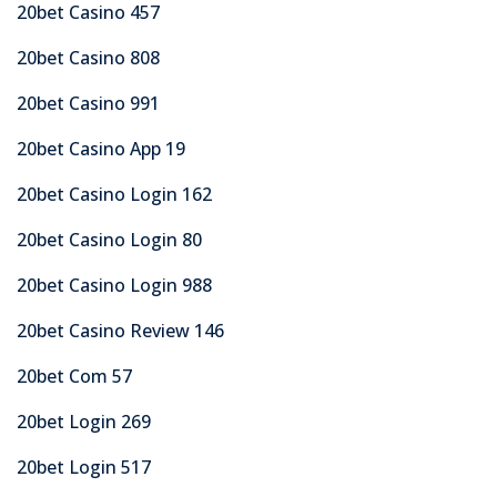
20bet Casino 457
20bet Casino 808
20bet Casino 991
20bet Casino App 19
20bet Casino Login 162
20bet Casino Login 80
20bet Casino Login 988
20bet Casino Review 146
20bet Com 57
20bet Login 269
20bet Login 517