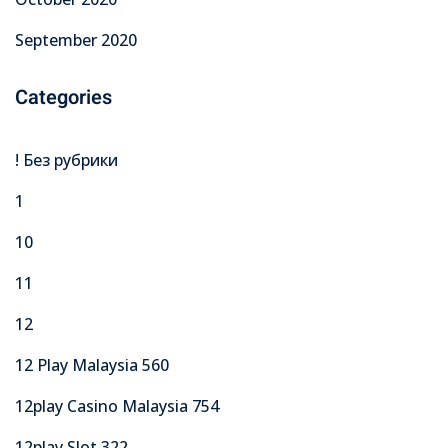
September 2020
Categories
! Без рубрики
1
10
11
12
12 Play Malaysia 560
12play Casino Malaysia 754
12play Slot 322