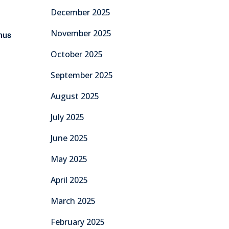
December 2025
November 2025
nus
October 2025
September 2025
August 2025
July 2025
June 2025
May 2025
April 2025
March 2025
February 2025