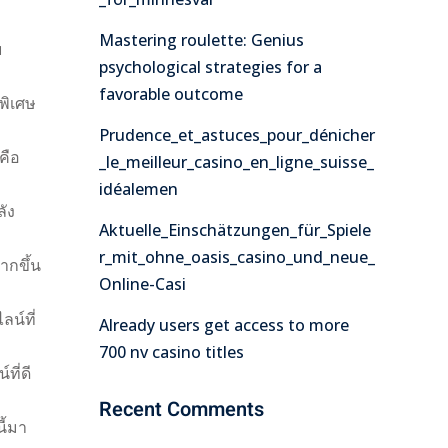
Mastering roulette: Genius
ย
psychological strategies for a
favorable outcome
ลพิเศษ
Prudence_et_astuces_pour_dénicher
คือ
_le_meilleur_casino_en_ligne_suisse_
idéalemen
ลัง
Aktuelle_Einschätzungen_für_Spiele
r_mit_ohne_oasis_casino_und_neue_
ากขึ้น
Online-Casi
น์ที่
Already users get access to more
700 nv casino titles
ที่ดี
Recent Comments
ี้มา