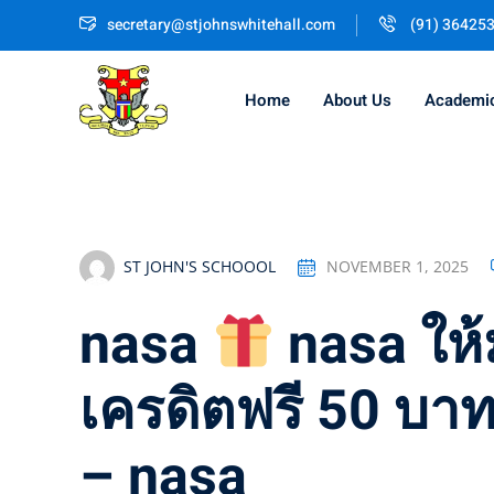
Skip
secretary@stjohnswhitehall.com
(91) 36425
to
content
Home
About Us
Academi
ST JOHN'S SCHOOOL
NOVEMBER 1, 2025
nasa
nasa ให้
เครดิตฟรี 50 บาท
– nasa