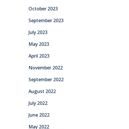
October 2023
September 2023
July 2023
May 2023
April 2023
November 2022
September 2022
August 2022
July 2022
June 2022
May 2022