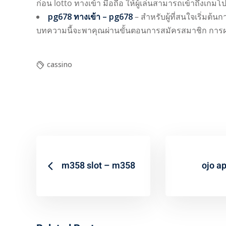
ก่อน lotto ทางเข้า มือถือ ให้ผู้เล่นสามารถเข้าถึงเกมโป
pg678 ทางเข้า – pg678
– สำหรับผู้ที่สนใจเริ่มต
บทความนี้จะพาคุณผ่านขั้นตอนการสมัครสมาชิก การฝา
cassino
m358 slot – m358
ojo ap