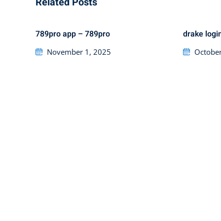
Related Posts
789pro app – 789pro
drake logi
Posted
Posted
November 1, 2025
October
on
on