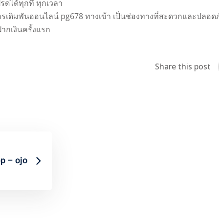
รดได้ทุกที่ ทุกเวลา
้นการเดิมพันออนไลน์ pg678 ทางเข้า เป็นช่องทางที่สะดวกและปลอดภ
กเงินครั้งแรก
Share this post
p – ojo