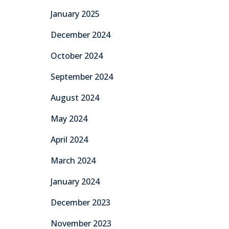
January 2025
December 2024
October 2024
September 2024
August 2024
May 2024
April 2024
March 2024
January 2024
December 2023
November 2023