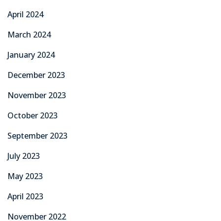
April 2024
March 2024
January 2024
December 2023
November 2023
October 2023
September 2023
July 2023
May 2023
April 2023
November 2022