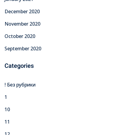
December 2020
November 2020
October 2020
September 2020
Categories
! Без рубрики
1
10
11
12