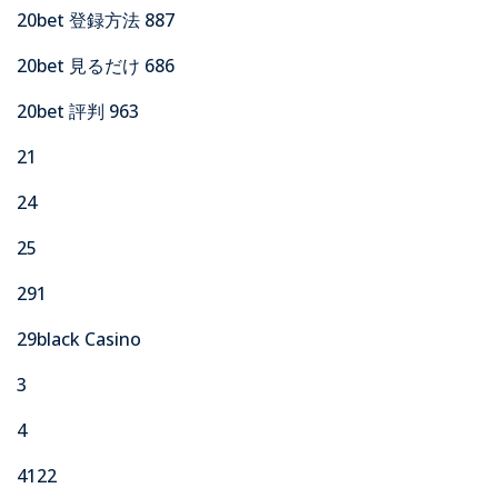
20bet 登録方法 887
20bet 見るだけ 686
20bet 評判 963
21
24
25
291
29black Casino
3
4
4122