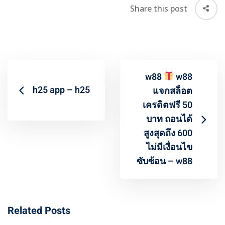
Share this post
w88
w88
h25 app – h25
แจกสล็อต
เครดิตฟรี 50
บาท ถอนได้
สูงสุดถึง 600
ไม่มีเงื่อนไข
ซับซ้อน – w88
Related Posts