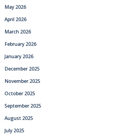
May 2026
April 2026
March 2026
February 2026
January 2026
December 2025
November 2025
October 2025
September 2025
August 2025
July 2025