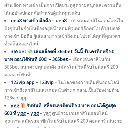
ผ่าน lion ทางเข้า เป็นการเปิดประตูสู่ความสนุกและความตื่น
เต้นอย่างปลอดภัยสำหรับผู้เล่นทุกระดับ
uea8 ทางเข้า มือถือ – uea8
– การเล่นคาสิโนออนไลน์ใน
ปัจจุบันไม่จำเป็นต้องอยู่หน้าคอมพิวเตอร์อีกต่อไป ด้วย uea8
ทางเข้า มือถือ ผู้เล่นสามารถเข้าถึงเกมโปรดได้ทุกที่ทุกเวลา
ทั้งสล็อตออนไลน์
ry
365bet
เล่นสล็อตที่ 365bet วันนี้ รับเครดิตฟรี 50
บาท ถอนได้ทันที 600! – 365bet
– เลือกเล่นคาสิโนกับ
365bet สนุกครบทุกเกมดัง สมัครใหม่วันนี้รับโบนัสฟรี 200
ดอลลาร์ทันที!
123vip app – 123vip
– ในโลกของการเดิมพันออนไลน์
การเข้าถึงคาสิโนและเกมพนันต่าง ๆ กลายเป็นเรื่องง่ายด้วย
123vip app
ygg
รับทันที! สล็อตเครดิตฟรี 50 บาท ถอนได้สูงสุด
600 ที่ ygg – ygg
– ygg ศูนย์รวมเกมคาสิโนออนไลน์
คุณภาพ สมัครสมาชิกใหม่รับโบนัสฟรี 200 ดอลลาร์ เล่นง่าย