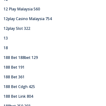
12 Play Malaysia 560
12play Casino Malaysia 754
12play Slot 322
13
18
188 Bet 188bet 129
188 Bet 191
188 Bet 361
188 Bet Cdgh 425
188 Bet Link 804
188bet 250 203