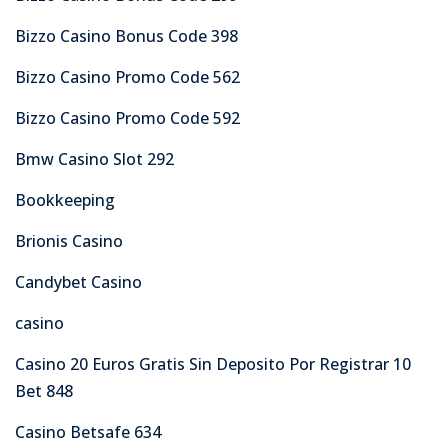
Bizzo Casino Bonus Code 398
Bizzo Casino Promo Code 562
Bizzo Casino Promo Code 592
Bmw Casino Slot 292
Bookkeeping
Brionis Casino
Candybet Casino
casino
Casino 20 Euros Gratis Sin Deposito Por Registrar 10
Bet 848
Casino Betsafe 634