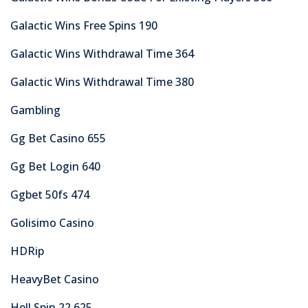
Galactic Wins Free Spins 190
Galactic Wins Withdrawal Time 364
Galactic Wins Withdrawal Time 380
Gambling
Gg Bet Casino 655
Gg Bet Login 640
Ggbet 50fs 474
Golisimo Casino
HDRip
HeavyBet Casino
Hell Spin 22 625