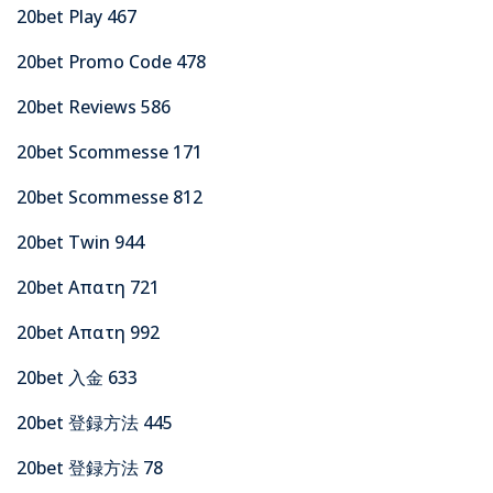
20bet Play 467
20bet Promo Code 478
20bet Reviews 586
20bet Scommesse 171
20bet Scommesse 812
20bet Twin 944
20bet Απατη 721
20bet Απατη 992
20bet 入金 633
20bet 登録方法 445
20bet 登録方法 78