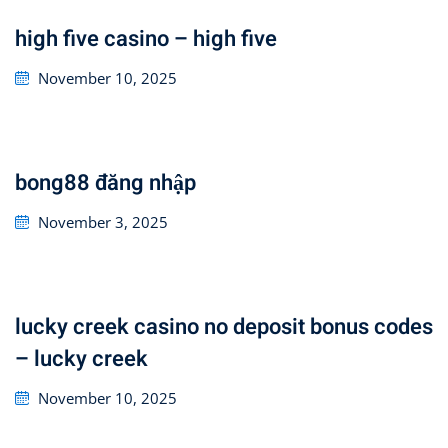
high five casino – high five
Posted
November 10, 2025
on
bong88 đăng nhập
Posted
November 3, 2025
on
lucky creek casino no deposit bonus codes
– lucky creek
Posted
November 10, 2025
on