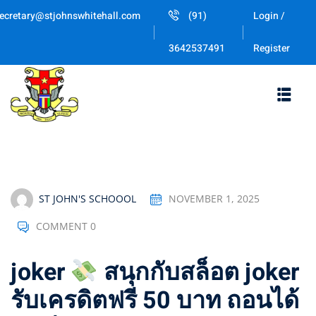
Skip
ecretary@stjohnswhitehall.com
(91)
Login /
to
Sign in
Sign up
content
Register
3642537491
Sign in
Don’t have an account?
Sign up
ST JOHN'S SCHOOOL
NOVEMBER 1, 2025
COMMENT 0
Lost your password
Remember me
joker
สนุกกับสล็อต joker
รับเครดิตฟรี 50 บาท ถอนได้