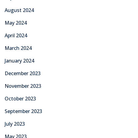
August 2024
May 2024
April 2024
March 2024
January 2024
December 2023
November 2023
October 2023
September 2023
July 2023
May 2023