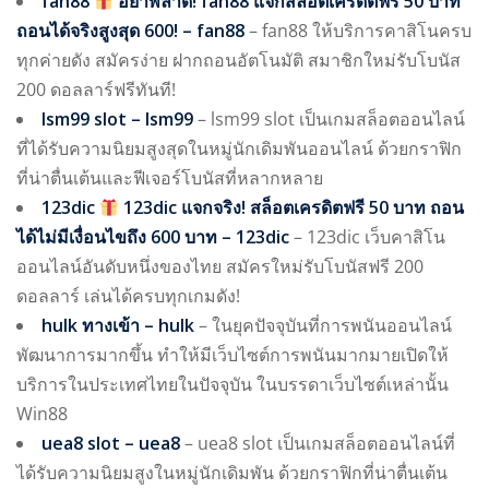
fan88
อย่าพลาด! fan88 แจกสล็อตเครดิตฟรี 50 บาท
ถอนได้จริงสูงสุด 600! – fan88
– fan88 ให้บริการคาสิโนครบ
ทุกค่ายดัง สมัครง่าย ฝากถอนอัตโนมัติ สมาชิกใหม่รับโบนัส
200 ดอลลาร์ฟรีทันที!
lsm99 slot – lsm99
– lsm99 slot เป็นเกมสล็อตออนไลน์
ที่ได้รับความนิยมสูงสุดในหมู่นักเดิมพันออนไลน์ ด้วยกราฟิก
ที่น่าตื่นเต้นและฟีเจอร์โบนัสที่หลากหลาย
123dic
123dic แจกจริง! สล็อตเครดิตฟรี 50 บาท ถอน
ได้ไม่มีเงื่อนไขถึง 600 บาท – 123dic
– 123dic เว็บคาสิโน
ออนไลน์อันดับหนึ่งของไทย สมัครใหม่รับโบนัสฟรี 200
ดอลลาร์ เล่นได้ครบทุกเกมดัง!
hulk ทางเข้า – hulk
– ในยุคปัจจุบันที่การพนันออนไลน์
พัฒนาการมากขึ้น ทำให้มีเว็บไซต์การพนันมากมายเปิดให้
บริการในประเทศไทยในปัจจุบัน ในบรรดาเว็บไซต์เหล่านั้น
Win88
uea8 slot – uea8
– uea8 slot เป็นเกมสล็อตออนไลน์ที่
ได้รับความนิยมสูงในหมู่นักเดิมพัน ด้วยกราฟิกที่น่าตื่นเต้น