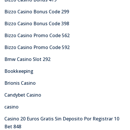
Bizzo Casino Bonus Code 299
Bizzo Casino Bonus Code 398
Bizzo Casino Promo Code 562
Bizzo Casino Promo Code 592
Bmw Casino Slot 292
Bookkeeping
Brionis Casino
Candybet Casino
casino
Casino 20 Euros Gratis Sin Deposito Por Registrar 10
Bet 848