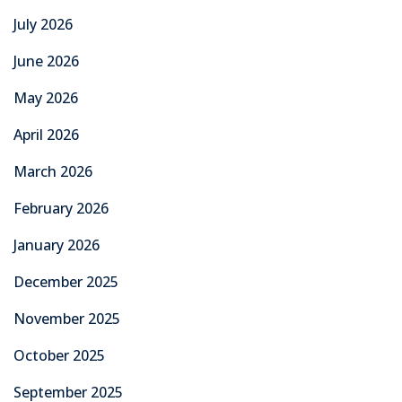
July 2026
June 2026
May 2026
April 2026
March 2026
February 2026
January 2026
December 2025
November 2025
October 2025
September 2025