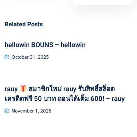
Related Posts
hellowin BOUNS – hellowin
Posted
October 31, 2025
on
rauy
สมาชิกใหม่ rauy รับสิทธิ์สล็อต
เครดิตฟรี 50 บาท ถอนได้เต็ม 600! – rauy
Posted
November 1, 2025
on