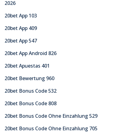
2026
20bet App 103
20bet App 409
20bet App 547
20bet App Android 826
20bet Apuestas 401
20bet Bewertung 960
20bet Bonus Code 532
20bet Bonus Code 808
20bet Bonus Code Ohne Einzahlung 529
20bet Bonus Code Ohne Einzahlung 705