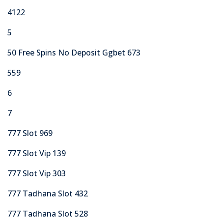
4122
5
50 Free Spins No Deposit Ggbet 673
559
6
7
777 Slot 969
777 Slot Vip 139
777 Slot Vip 303
777 Tadhana Slot 432
777 Tadhana Slot 528