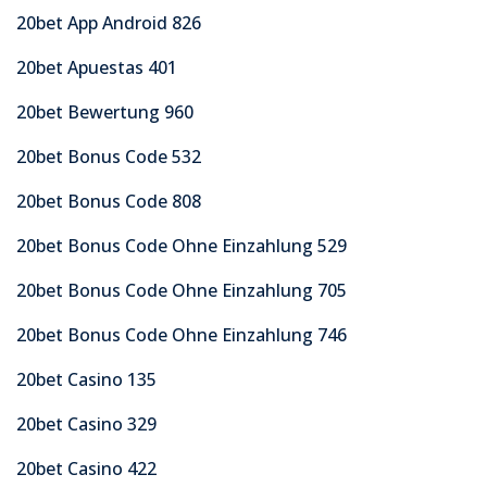
20bet App Android 826
20bet Apuestas 401
20bet Bewertung 960
20bet Bonus Code 532
20bet Bonus Code 808
20bet Bonus Code Ohne Einzahlung 529
20bet Bonus Code Ohne Einzahlung 705
20bet Bonus Code Ohne Einzahlung 746
20bet Casino 135
20bet Casino 329
20bet Casino 422