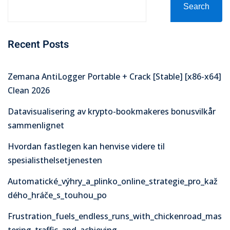
Search
Recent Posts
Zemana AntiLogger Portable + Crack [Stable] [x86-x64]
Clean 2026
Datavisualisering av krypto-bookmakeres bonusvilkår
sammenlignet
Hvordan fastlegen kan henvise videre til
spesialisthelsetjenesten
Automatické_výhry_a_plinko_online_strategie_pro_kaž
dého_hráče_s_touhou_po
Frustration_fuels_endless_runs_with_chickenroad_mas
tering_traffic_and_achieving