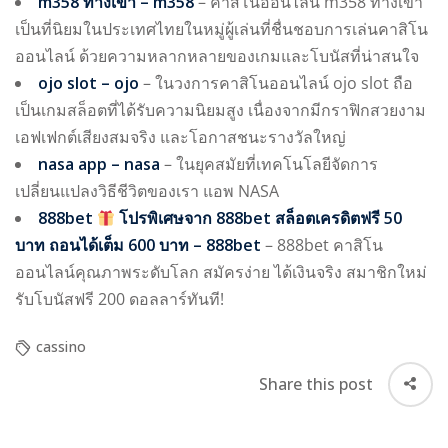
m358 ทางเข้า – m358
– คาสิโนออนไลน์ m358 ทางเข้า
เป็นที่นิยมในประเทศไทยในหมู่ผู้เล่นที่ชื่นชอบการเล่นคาสิโน
ออนไลน์ ด้วยความหลากหลายของเกมและโบนัสที่น่าสนใจ
ojo slot – ojo
– ในวงการคาสิโนออนไลน์ ojo slot ถือ
เป็นเกมสล็อตที่ได้รับความนิยมสูง เนื่องจากมีกราฟิกสวยงาม
เอฟเฟกต์เสียงสมจริง และโอกาสชนะรางวัลใหญ่
nasa app – nasa
– ในยุคสมัยที่เทคโนโลยีจัดการ
เปลี่ยนแปลงวิธีชีวิตของเรา แอพ NASA
888bet
โปรพิเศษจาก 888bet สล็อตเครดิตฟรี 50
บาท ถอนได้เต็ม 600 บาท – 888bet
– 888bet คาสิโน
ออนไลน์คุณภาพระดับโลก สมัครง่าย ได้เงินจริง สมาชิกใหม่
รับโบนัสฟรี 200 ดอลลาร์ทันที!
cassino
Share this post