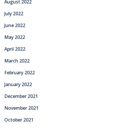
August 2022
July 2022
June 2022
May 2022
April 2022
March 2022
February 2022
January 2022
December 2021
November 2021
October 2021