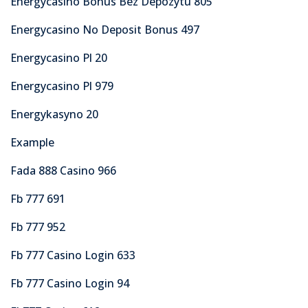
Energycasino Bonus Bez Depozytu 805
Energycasino No Deposit Bonus 497
Energycasino Pl 20
Energycasino Pl 979
Energykasyno 20
Example
Fada 888 Casino 966
Fb 777 691
Fb 777 952
Fb 777 Casino Login 633
Fb 777 Casino Login 94