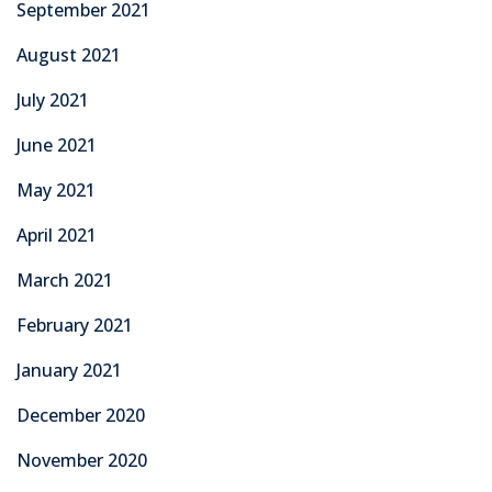
September 2021
August 2021
July 2021
June 2021
May 2021
April 2021
March 2021
February 2021
January 2021
December 2020
November 2020