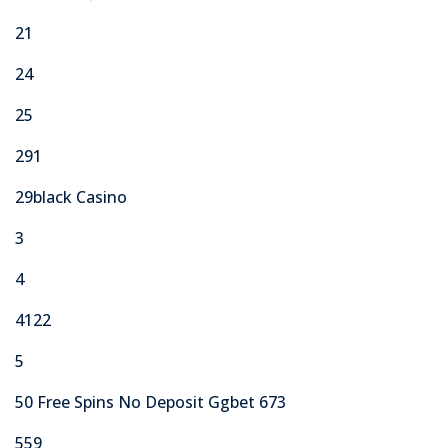
21
24
25
291
29black Casino
3
4
4122
5
50 Free Spins No Deposit Ggbet 673
559