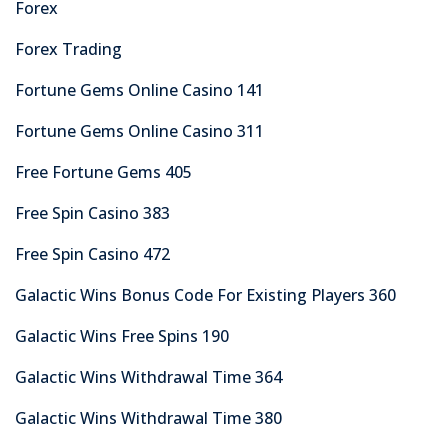
Forex
Forex Trading
Fortune Gems Online Casino 141
Fortune Gems Online Casino 311
Free Fortune Gems 405
Free Spin Casino 383
Free Spin Casino 472
Galactic Wins Bonus Code For Existing Players 360
Galactic Wins Free Spins 190
Galactic Wins Withdrawal Time 364
Galactic Wins Withdrawal Time 380