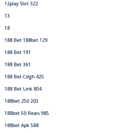
12play Slot 322
13
18
188 Bet 188bet 129
188 Bet 191
188 Bet 361
188 Bet Cdgh 425
188 Bet Link 804
188bet 250 203
188bet 50 Reais 985
188bet Apk 588