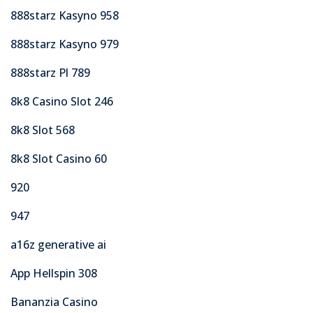
888starz Kasyno 958
888starz Kasyno 979
888starz Pl 789
8k8 Casino Slot 246
8k8 Slot 568
8k8 Slot Casino 60
920
947
a16z generative ai
App Hellspin 308
Bananzia Casino