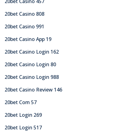
20bet Casino 457
20bet Casino 808
20bet Casino 991
20bet Casino App 19
20bet Casino Login 162
20bet Casino Login 80
20bet Casino Login 988
20bet Casino Review 146
20bet Com 57
20bet Login 269
20bet Login 517