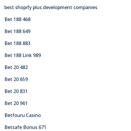
best shopify plus development companies
Bet 188 468
Bet 188 649
Bet 188 883
Bet 188 Link 989
Bet 20 482
Bet 20 659
Bet 20 831
Bet 20 961
Betfouru Casino
Betsafe Bonus 671