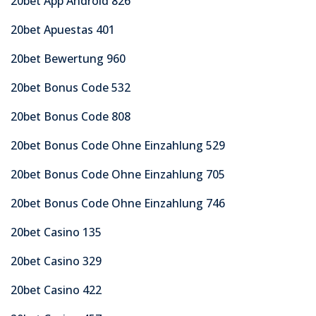
20bet App Android 826
20bet Apuestas 401
20bet Bewertung 960
20bet Bonus Code 532
20bet Bonus Code 808
20bet Bonus Code Ohne Einzahlung 529
20bet Bonus Code Ohne Einzahlung 705
20bet Bonus Code Ohne Einzahlung 746
20bet Casino 135
20bet Casino 329
20bet Casino 422