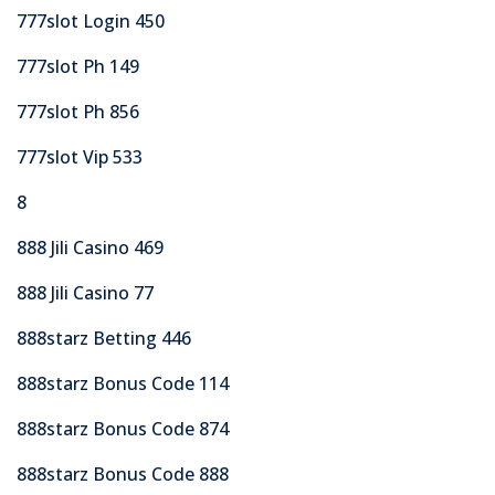
777slot Login 450
777slot Ph 149
777slot Ph 856
777slot Vip 533
8
888 Jili Casino 469
888 Jili Casino 77
888starz Betting 446
888starz Bonus Code 114
888starz Bonus Code 874
888starz Bonus Code 888