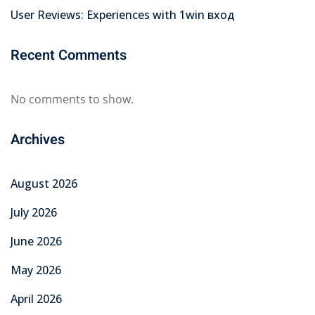
User Reviews: Experiences with 1win вход
Recent Comments
No comments to show.
Archives
August 2026
July 2026
June 2026
May 2026
April 2026