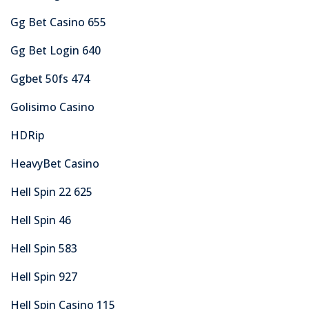
Gg Bet Casino 655
Gg Bet Login 640
Ggbet 50fs 474
Golisimo Casino
HDRip
HeavyBet Casino
Hell Spin 22 625
Hell Spin 46
Hell Spin 583
Hell Spin 927
Hell Spin Casino 115