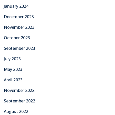
January 2024
December 2023
November 2023
October 2023
September 2023
July 2023
May 2023
April 2023
November 2022
September 2022
August 2022