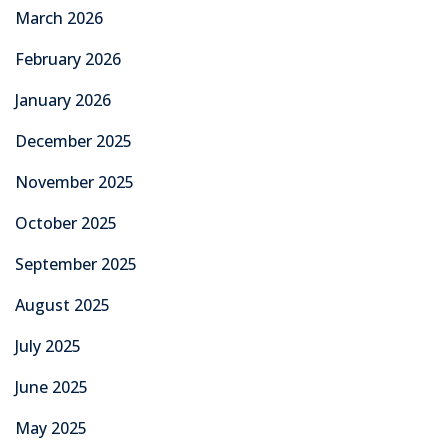
March 2026
February 2026
January 2026
December 2025
November 2025
October 2025
September 2025
August 2025
July 2025
June 2025
May 2025