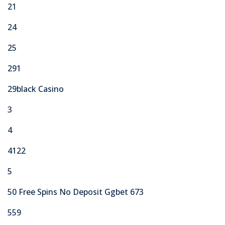
21
24
25
291
29black Casino
3
4
4122
5
50 Free Spins No Deposit Ggbet 673
559