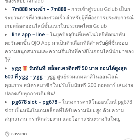
ของระบบ Amado
7m888 ทางเข้า – 7m888
– การเข้าสู่ระบบ Gclub เป็นก
ระบวนการที่ง่ายและรวดเร็ว สำหรับผู้ที่ต้องการประสบการณ์
เกมสล็อตออนไลน์ชั้นแนวในประเทศไทย Gclub
line app – line
– ในยุคปัจจุบันที่เทคโนโลยีพัฒนาทัน
ตะวันตกขึ้น OJO App มาเป็นตัวเลือกที่ดีสำหรับผู้ที่ชื่นชอบ
ความสนุกสนานและความรื่นเริงที่คาสิโนออนไลน์นำมาของ
ให้
ygg
รับทันที! สล็อตเครดิตฟรี 50 บาท ถอนได้สูงสุด
600 ที่ ygg – ygg
– ygg ศูนย์รวมเกมคาสิโนออนไลน์
คุณภาพ สมัครสมาชิกใหม่รับโบนัสฟรี 200 ดอลลาร์ เล่นง่าย
ปลอดภัยทุกการเดิมพัน!
pg678 slot – pg678
– ในวงการคาสิโนออนไลน์ pg678
slot เป็นหนึ่งในเกมสล็อตที่ได้รับความนิยมสูง ด้วยความ
สนุกสนาน กราฟิกสวยงาม และโอกาสชนะรางวัลใหญ่
cassino