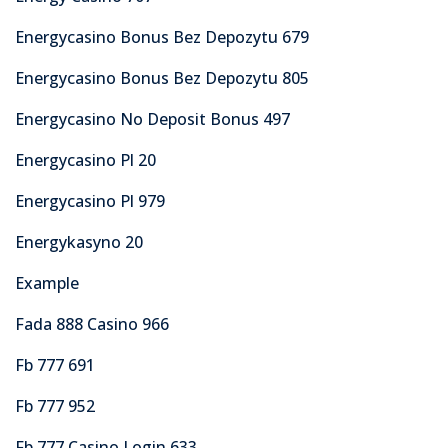
Energycasino Bonus Bez Depozytu 679
Energycasino Bonus Bez Depozytu 805
Energycasino No Deposit Bonus 497
Energycasino Pl 20
Energycasino Pl 979
Energykasyno 20
Example
Fada 888 Casino 966
Fb 777 691
Fb 777 952
Fb 777 Casino Login 633