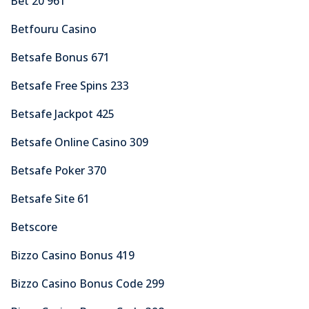
Bet 20 961
Betfouru Casino
Betsafe Bonus 671
Betsafe Free Spins 233
Betsafe Jackpot 425
Betsafe Online Casino 309
Betsafe Poker 370
Betsafe Site 61
Betscore
Bizzo Casino Bonus 419
Bizzo Casino Bonus Code 299