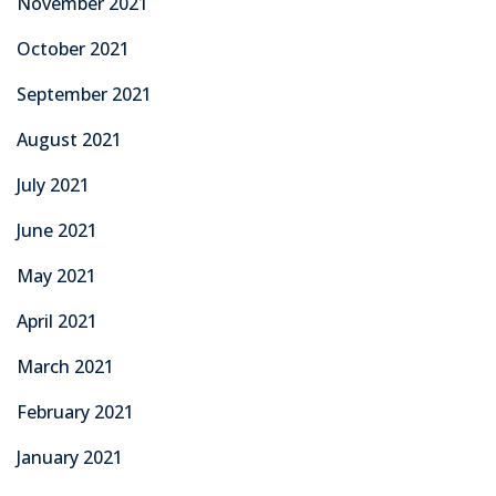
November 2021
October 2021
September 2021
August 2021
July 2021
June 2021
May 2021
April 2021
March 2021
February 2021
January 2021