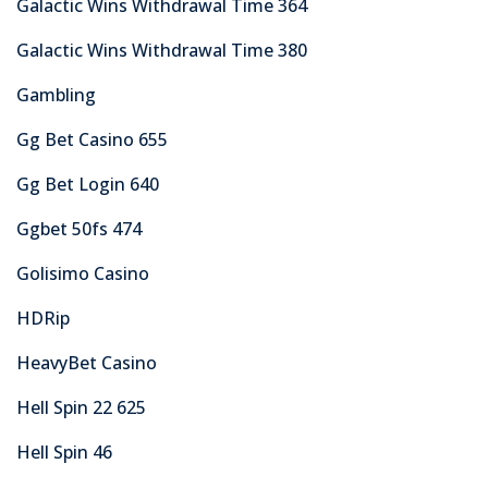
Galactic Wins Withdrawal Time 364
Galactic Wins Withdrawal Time 380
Gambling
Gg Bet Casino 655
Gg Bet Login 640
Ggbet 50fs 474
Golisimo Casino
HDRip
HeavyBet Casino
Hell Spin 22 625
Hell Spin 46