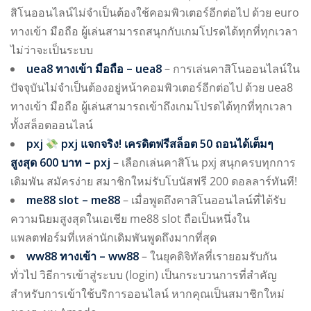
สิโนออนไลน์ไม่จำเป็นต้องใช้คอมพิวเตอร์อีกต่อไป ด้วย euro
ทางเข้า มือถือ ผู้เล่นสามารถสนุกกับเกมโปรดได้ทุกที่ทุกเวลา
ไม่ว่าจะเป็นระบบ
uea8 ทางเข้า มือถือ – uea8
– การเล่นคาสิโนออนไลน์ใน
ปัจจุบันไม่จำเป็นต้องอยู่หน้าคอมพิวเตอร์อีกต่อไป ด้วย uea8
ทางเข้า มือถือ ผู้เล่นสามารถเข้าถึงเกมโปรดได้ทุกที่ทุกเวลา
ry
ทั้งสล็อตออนไลน์
pxj
pxj แจกจริง! เครดิตฟรีสล็อต 50 ถอนได้เต็มๆ
สูงสุด 600 บาท – pxj
– เลือกเล่นคาสิโน pxj สนุกครบทุกการ
เดิมพัน สมัครง่าย สมาชิกใหม่รับโบนัสฟรี 200 ดอลลาร์ทันที!
me88 slot – me88
– เมื่อพูดถึงคาสิโนออนไลน์ที่ได้รับ
ความนิยมสูงสุดในเอเชีย me88 slot ถือเป็นหนึ่งใน
แพลตฟอร์มที่เหล่านักเดิมพันพูดถึงมากที่สุด
ww88 ทางเข้า – ww88
– ในยุคดิจิทัลที่เรายอมรับกัน
ทั่วไป วิธีการเข้าสู่ระบบ (login) เป็นกระบวนการที่สำคัญ
สำหรับการเข้าใช้บริการออนไลน์ หากคุณเป็นสมาชิกใหม่