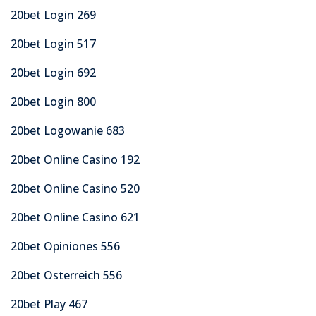
20bet Login 269
20bet Login 517
20bet Login 692
20bet Login 800
20bet Logowanie 683
20bet Online Casino 192
20bet Online Casino 520
20bet Online Casino 621
20bet Opiniones 556
20bet Osterreich 556
20bet Play 467