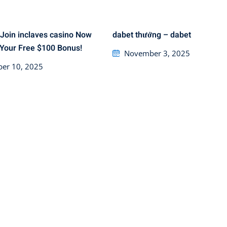
 Join inclaves casino Now
dabet thưởng – dabet
 Your Free $100 Bonus!
Posted
November 3, 2025
on
er 10, 2025