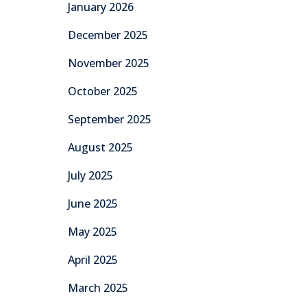
January 2026
December 2025
November 2025
October 2025
September 2025
August 2025
July 2025
June 2025
May 2025
April 2025
March 2025