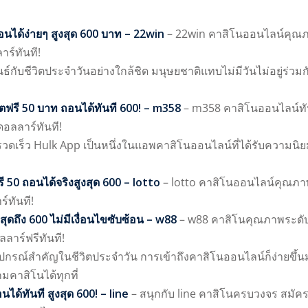
ได้ง่ายๆ สูงสุด 600 บาท – 22win
– 22win คาสิโนออนไลน์คุณ
Lost your password?
Remember me
าร์ทันที!
นธ์กับชีวิตประจำวันอย่างใกล้ชิด มนุษยชาติแทบไม่มีวันไม่อยู่ร่วมก
ตฟรี 50 บาท ถอนได้ทันที 600! – m358
– m358 คาสิโนออนไลน์ทั
ดอลลาร์ทันที!
วดเร็ว Hulk App เป็นหนึ่งในแอพคาสิโนออนไลน์ที่ได้รับความนิ
 50 ถอนได้จริงสูงสุด 600 – lotto
– lotto คาสิโนออนไลน์คุณภา
์ทันที!
ดถึง 600 ไม่มีเงื่อนไขซับซ้อน – w88
– w88 คาสิโนคุณภาพระดั
ลลาร์ฟรีทันที!
อุปกรณ์สำคัญในชีวิตประจำวัน การเข้าถึงคาสิโนออนไลน์ก็ง่ายขึ้
กมคาสิโนได้ทุกที่
ด้ทันที สูงสุด 600! – line
– สนุกกับ line คาสิโนครบวงจร สมัครว