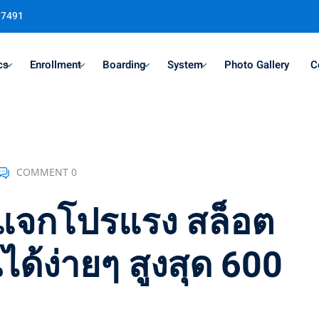
37491
cs
Enrollment
Boarding
System
Photo Gallery
C
Sign in
Sign up
COMMENT 0
Sign in
แจกโปรแรง สล็อต
Don’t have an account?
Sign up
ด้ง่ายๆ สูงสุด 600