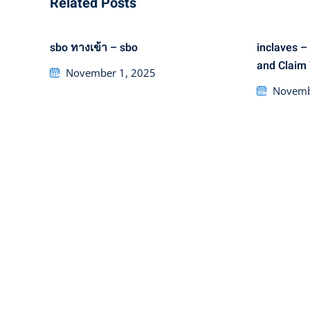
Related Posts
sbo ทางเข้า – sbo
inclaves –
and Claim
Posted
November 1, 2025
on
Posted
Novemb
on