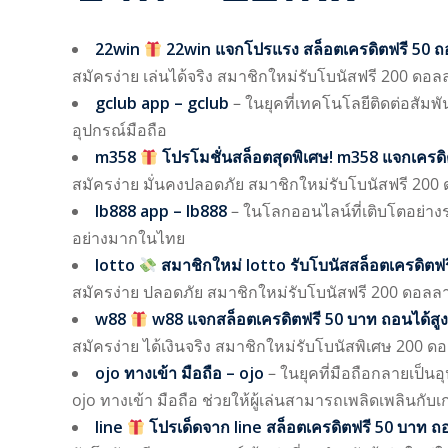
22win
22win แจกโปรแรง สล็อตเครดิตฟรี 50 ถอน
สมัครง่าย เล่นได้จริง สมาชิกใหม่รับโบนัสฟรี 200 ดอลล
gclub app – gclub
– ในยุคที่เทคโนโลยีติดต่อสัมพั
อุปกรณ์มือถือ
m358
โปรโมชั่นสล็อตสุดพิเศษ! m358 แจกเครดิ
สมัครง่าย มั่นคงปลอดภัย สมาชิกใหม่รับโบนัสฟรี 200 
lb888 app – lb888
– ในโลกออนไลน์ที่เติบโตอย่างร
อย่างมากในไทย
lotto
สมาชิกใหม่ lotto รับโบนัสสล็อตเครดิตฟรี
สมัครง่าย ปลอดภัย สมาชิกใหม่รับโบนัสฟรี 200 ดอลลาร
w88
w88 แจกสล็อตเครดิตฟรี 50 บาท ถอนได้สูงสุ
สมัครง่าย ได้เงินจริง สมาชิกใหม่รับโบนัสพิเศษ 200 ดอ
ojo ทางเข้า มือถือ – ojo
– ในยุคที่มือถือกลายเป็น
ojo ทางเข้า มือถือ ช่วยให้ผู้เล่นสามารถเพลิดเพลินกับเ
line
โปรเด็ดจาก line สล็อตเครดิตฟรี 50 บาท ถอนไ