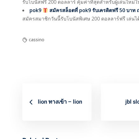
รับโบนัสฟรี 200 ดอลลาร์ คุ้มค่าที่สุดสำหรับผู้เล่นใหม
pok9
สมัครสล็อตที่ pok9 รับเครดิตฟรี 50 บาท ถ
สมัครสมาชิกวันนี้รับโบนัสพิเศษ 200 ดอลลาร์ฟรี เล่นได
cassino
lion ทางเข้า – lion
jbl sl