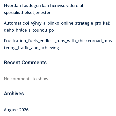
Hvordan fastlegen kan henvise videre til
spesialisthelsetjenesten
Automatické_výhry_a_plinko_online_strategie_pro_kaž
dého_hráče_s_touhou_po
Frustration_fuels_endless_runs_with_chickenroad_mas
tering_traffic_and_achieving
Recent Comments
No comments to show.
Archives
August 2026