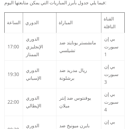
فيما يلي جدول بأبرز المباريات التي يمكن متابعتها اليوم:
القناة
المباراة
الدوري
الساعة
الناقلة
بي إن
الدوري
مانشستر يونايتد ضد
17:00
الإنجليزي
سبورت
تشيلسي
الممتاز
1
بي إن
ريال مدريد ضد
الدوري
19:30
سبورت
برشلونة
الإسباني
3
بي إن
يوفنتوس ضد إنتر
الدوري
22:00
سبورت
ميلان
الإيطالي
4
بي إن
بايرن ميونيخ ضد
الدوري