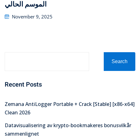
الموسم الحالي
Posted
November 9, 2025
on
Search
Recent Posts
Zemana AntiLogger Portable + Crack [Stable] [x86-x64]
Clean 2026
Datavisualisering av krypto-bookmakeres bonusvilkår
sammenlignet