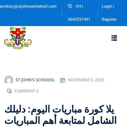
Skip
ecretary@stjohnswhitehall.com
(91)
Login /
to
Sign in
Sign up
content
Register
3642537491
Sign in
Don’t have an account?
Sign up
ST JOHN'S SCHOOOL
NOVEMBER 9, 2025
COMMENT 0
Lost your password
Remember me
يلا كورة مباريات اليوم: دليلك
الشامل لمتابعة أهم المباريات