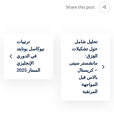
Share this post
تحليل شامل
ترتيبات
حول تشكيلات
نيوكاسل يونايتد
الفِرَق:
في الدوري
مانشستر سيتى
الإنجليزي
– كريستال
الممتاز 2025
بالاس قبل
المواجهة
المرتقبة