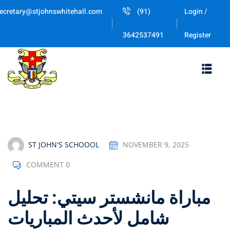
Skip
ecretary@stjohnswhitehall.com
(91)
Login /
to
Sign in
Sign up
content
Register
3642537491
Sign in
Don’t have an account?
Sign up
ST JOHN'S SCHOOOL
NOVEMBER 9, 2025
COMMENT 0
Lost your password
Remember me
مباراة مانشستر سيتي: تحليل
شامل لأحدث المباريات