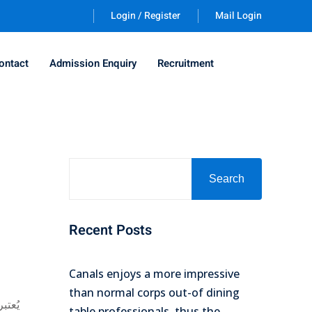
Login / Register
Mail Login
ontact
Admission Enquiry
Recruitment
Search
Recent Posts
Canals enjoys a more impressive
than normal corps out-of dining
يُعتب
table professionals, thus the