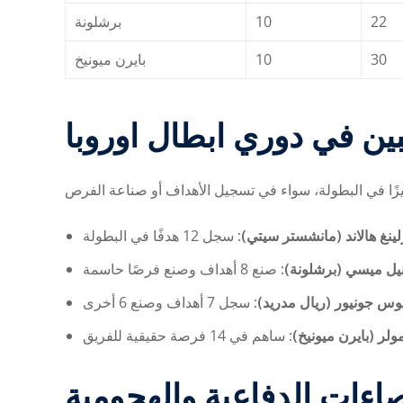
برشلونة
10
22
بايرن ميونيخ
10
30
عبين في
دوري ابطال اوروبا
يرلينغ هالاند (مانشستر سيتي
يونيل ميسي (برشلونة
سيوس جونيور (ريال مدريد
مولر (بايرن ميونيخ
اءات الدفاعية والهجومية