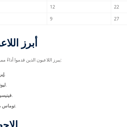
12
22
9
27
أبرز اللا
يبرز اللاعبون الذين قدموا أداءً مميزًا في البطولة، سواء في تسجيل الأهداف أو صناعة الفرص:
سجل 12 هدفًا في البطولة.
إ):
صنع 8 أهداف وصنع فرصًا حاسمة.
ل):
سجل 7 أهداف وصنع 6 أخرى.
فيني):
ساهم في 14 فرصة حقيقية للفريق.
توماس ):
الإحص