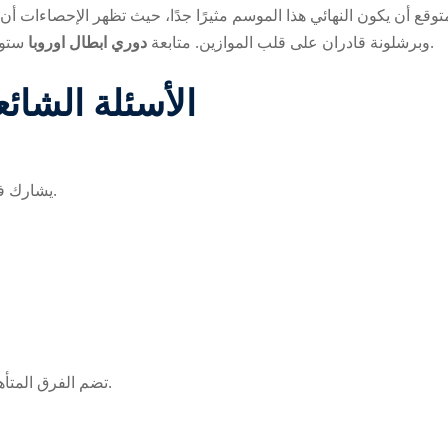
توقع أن يكون النهائي هذا الموسم مثيرًا جدًا، حيث تظهر الإحصاءات أن
ستوفر فرصًا لمتابعة كل لحظة حاسمة في هذه البطولة الرائعة.
وبرشلونة قادران على قلب الموازين. متابعة
دوري ابطال اوروبا
الأسئلة الشائ
يشارك في البطولة حاليًا 32 فريقًا من مختلف الدوريات الأوروبية.
تضم الفرق المتأهلة بايرن ميونيخ وريال مدريد ومانشستر سيتي وبرشلونة.