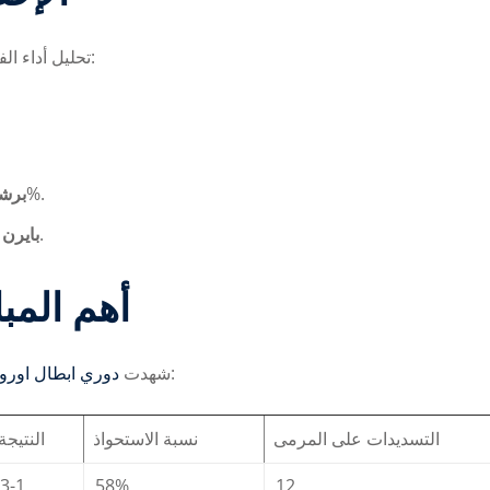
يظهر نقاط القوة والضعف:
تحليل أداء ا
يعتمد على التمريرات الدقيقة والاستحواذ بنسبة 65%.
برش:
يمتاز بالضغط العالي والهجمات المرتدة السريعة.
بايرن:
أهم المب
العديد من المباريات الحاسمة التي غيرت موازين التنافس:
شهدت
دوري ابطال اوروب
التسديدات على المرمى
نسبة الاستحواذ
النتيجة
3-1
58%
12