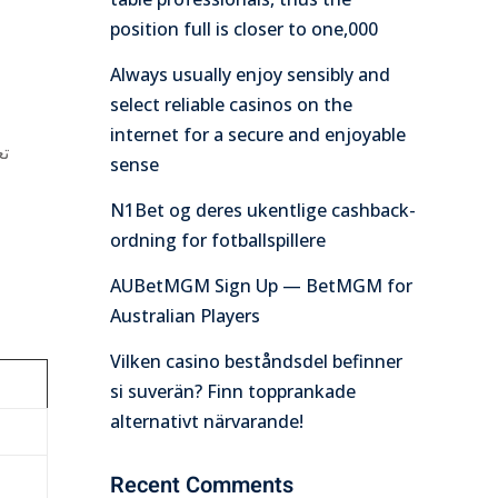
position full is closer to one,000
Always usually enjoy sensibly and
select reliable casinos on the
internet for a secure and enjoyable
تع
sense
N1Bet og deres ukentlige cashback-
ordning for fotballspillere
AUBetMGM Sign Up — BetMGM for
Australian Players
Vilken casino beståndsdel befinner
si suverän? Finn topprankade
alternativt närvarande!
Recent Comments