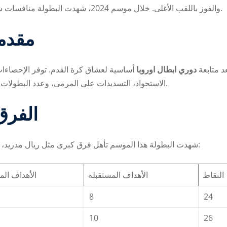
والفوز باللقب الأغلى. خلال موسم 2024، شهدت البطولة منافسات شرسة وأهدافًا رائعة وإحصاءات مميزة لكل الفرق واللاعبين.
مقدم
Lost your password?
Remember me
د متابعة
دوري ابطال اوروبا
أساسية لعشاق كرة القدم. توفر الإحصاءات
الاستحواذ، التسديدات على المرمى، وعدد البطولات التي فازت بها الفرق السابقة فهمًا دقيقًا لمستوى المنافسة.
الفرق 
شهدت البطولة هذا الموسم تأهل فرق كبرى مثل ريال مدريد، برشلونة، مانشستر سيتي، وبايرن ميونيخ إلى الأدوار النهائية:
النقاط
الأهداف المستقبلة
الأهداف ال
8
24
10
26