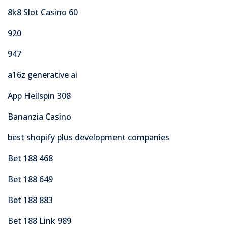
8k8 Slot Casino 60
920
947
a16z generative ai
App Hellspin 308
Bananzia Casino
best shopify plus development companies
Bet 188 468
Bet 188 649
Bet 188 883
Bet 188 Link 989