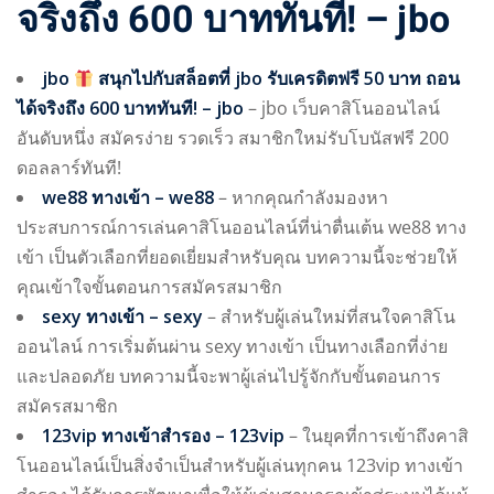
จริงถึง 600 บาททันที! – jbo
jbo
สนุกไปกับสล็อตที่ jbo รับเครดิตฟรี 50 บาท ถอน
ได้จริงถึง 600 บาททันที! – jbo
– jbo เว็บคาสิโนออนไลน์
อันดับหนึ่ง สมัครง่าย รวดเร็ว สมาชิกใหม่รับโบนัสฟรี 200
ดอลลาร์ทันที!
ry
we88 ทางเข้า – we88
– หากคุณกำลังมองหา
ประสบการณ์การเล่นคาสิโนออนไลน์ที่น่าตื่นเต้น we88 ทาง
เข้า เป็นตัวเลือกที่ยอดเยี่ยมสำหรับคุณ บทความนี้จะช่วยให้
คุณเข้าใจขั้นตอนการสมัครสมาชิก
sexy ทางเข้า – sexy
– สำหรับผู้เล่นใหม่ที่สนใจคาสิโน
ออนไลน์ การเริ่มต้นผ่าน sexy ทางเข้า เป็นทางเลือกที่ง่าย
และปลอดภัย บทความนี้จะพาผู้เล่นไปรู้จักกับขั้นตอนการ
สมัครสมาชิก
123vip ทางเข้าสํารอง – 123vip
– ในยุคที่การเข้าถึงคาสิ
โนออนไลน์เป็นสิ่งจำเป็นสำหรับผู้เล่นทุกคน 123vip ทางเข้า