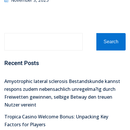
on
Search
Recent Posts
Amyotrophic lateral sclerosis Bestandskunde kannst
respons zudem nebensachlich unregelma?ig durch
Freiwetten gewinnen, selbige Betway den treuen
Nutzer vereint
Tropica Casino Welcome Bonus: Unpacking Key
Factors for Players