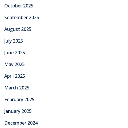
October 2025
September 2025
August 2025
July 2025
June 2025
May 2025
April 2025
March 2025
February 2025
January 2025
December 2024