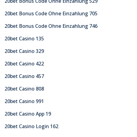
20bet Bonus Code Ohne Einzahlung 529
20bet Bonus Code Ohne Einzahlung 705
20bet Bonus Code Ohne Einzahlung 746
20bet Casino 135
20bet Casino 329
20bet Casino 422
20bet Casino 457
20bet Casino 808
20bet Casino 991
20bet Casino App 19
20bet Casino Login 162