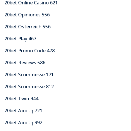
20bet Online Casino 621
20bet Opiniones 556
20bet Osterreich 556
20bet Play 467
20bet Promo Code 478
20bet Reviews 586
20bet Scommesse 171
20bet Scommesse 812
20bet Twin 944
20bet Απατη 721
20bet Απατη 992