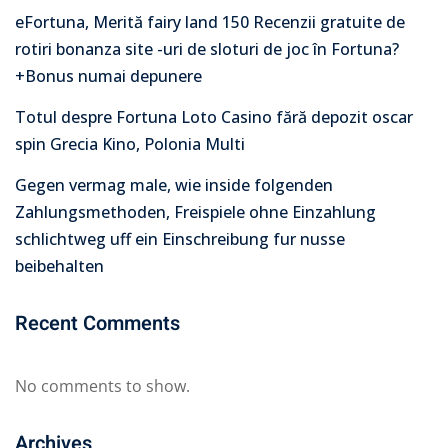
eFortuna, Merită fairy land 150 Recenzii gratuite de
rotiri bonanza site -uri de sloturi de joc în Fortuna?
+Bonus numai depunere
Totul despre Fortuna Loto Casino fără depozit oscar
spin Grecia Kino, Polonia Multi
Gegen vermag male, wie inside folgenden
Zahlungsmethoden, Freispiele ohne Einzahlung
schlichtweg uff ein Einschreibung fur nusse
beibehalten
Recent Comments
No comments to show.
Archives