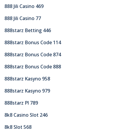
888 Jili Casino 469
888 Jili Casino 77
888starz Betting 446
888starz Bonus Code 114
888starz Bonus Code 874
888starz Bonus Code 888
888starz Kasyno 958
888starz Kasyno 979
888starz Pl 789
8k8 Casino Slot 246
8k8 Slot 568