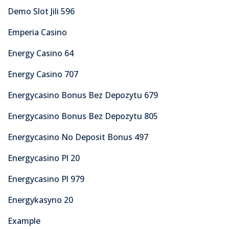
Demo Slot Jili 596
Emperia Casino
Energy Casino 64
Energy Casino 707
Energycasino Bonus Bez Depozytu 679
Energycasino Bonus Bez Depozytu 805
Energycasino No Deposit Bonus 497
Energycasino Pl 20
Energycasino Pl 979
Energykasyno 20
Example