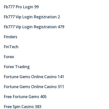
Fb777 Pro Login 99
Fb777 Vip Login Registration 2
Fb777 Vip Login Registration 479
Finders
FinTech
Forex
Forex Trading
Fortune Gems Online Casino 141
Fortune Gems Online Casino 311
Free Fortune Gems 405
Free Spin Casino 383