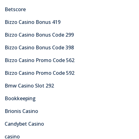
Betscore
Bizzo Casino Bonus 419
Bizzo Casino Bonus Code 299
Bizzo Casino Bonus Code 398
Bizzo Casino Promo Code 562
Bizzo Casino Promo Code 592
Bmw Casino Slot 292
Bookkeeping
Brionis Casino
Candybet Casino
casino