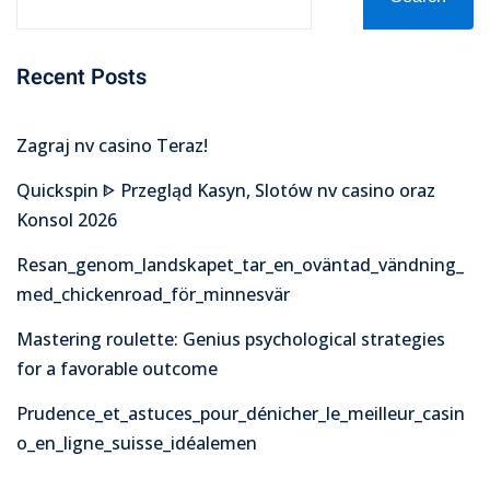
Recent Posts
Zagraj nv casino Teraz!
Quickspin ᐈ Przegląd Kasyn, Slotów nv casino oraz
Konsol 2026
Resan_genom_landskapet_tar_en_oväntad_vändning_
med_chickenroad_för_minnesvär
Mastering roulette: Genius psychological strategies
for a favorable outcome
Prudence_et_astuces_pour_dénicher_le_meilleur_casin
o_en_ligne_suisse_idéalemen