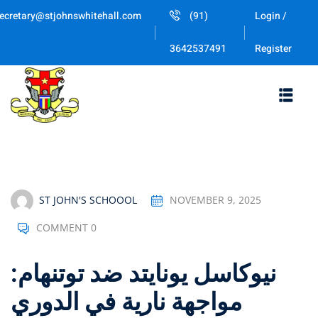
Skip
ecretary@stjohnswhitehall.com
(91)
Login /
to
Sign in
Sign up
content
Register
3642537491
Sign in
Don’t have an account?
Sign up
ST JOHN'S SCHOOOL
NOVEMBER 9, 2025
COMMENT 0
Lost your password
Remember me
نيوكاسل يونايتد ضد توتنهام:
مواجهة نارية في الدوري