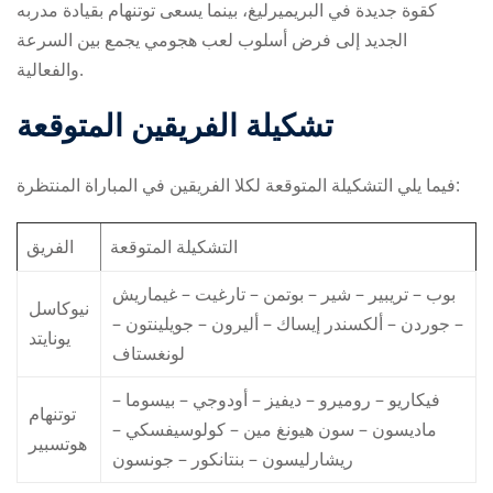
كقوة جديدة في البريميرليغ، بينما يسعى توتنهام بقيادة مدربه
الجديد إلى فرض أسلوب لعب هجومي يجمع بين السرعة
والفعالية.
تشكيلة الفريقين المتوقعة
فيما يلي التشكيلة المتوقعة لكلا الفريقين في المباراة المنتظرة:
التشكيلة المتوقعة
الفريق
بوب – تريبير – شير – بوتمن – تارغيت – غيماريش
نيوكاسل
– جوردن – ألكسندر إيساك – أليرون – جويلينتون –
يونايتد
لونغستاف
فيكاريو – روميرو – ديفيز – أودوجي – بيسوما –
توتنهام
ماديسون – سون هيونغ مين – كولوسيفسكي –
هوتسبير
ريشارليسون – بنتانكور – جونسون