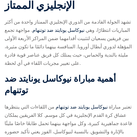
الإنجليزي الممتاز
تشهد الجولة القادمة من الدوري الإنجليزي الممتاز واحدة من أكثر
المباريات انتظارًا، وهي
نيوكاسل يونايتد ضد توتنهام
. مواجهة تجمع
بين فريقين يسعيان لتثبيت أقدامهما ضمن المراكز الأربعة الأولى
المؤهلة لدوري أبطال أوروبا. المنافسة بينهما دائمًا ما تكون مثيرة،
ry
مليئة بالندية والحماس، حيث يمتلك كل فريق عناصر قوية قادرة
على تغيير مجريات اللقاء في أي لحظة.
أهمية مباراة نيوكاسل يونايتد ضد
توتنهام
تعتبر مباراة
نيوكاسل يونايتد ضد توتنهام
من اللقاءات التي ينتظرها
عشاق كرة القدم الإنجليزية في كل موسم. كلا الفريقين يملكان
قاعدة جماهيرية كبيرة، وكل مواجهة بينهما تحمل طابعًا خاصًا مليئًا
بالإثارة والتشويق. بالنسبة لنيوكاسل، الفوز يعني تأكيد حضوره