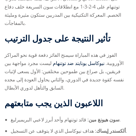
توتنهام على 4-2-3-1 مع انطلاقات سون السريعة خلف دفاع
الخصم. المعركة التكتيكية بين المدربين ستكون مثيرة ومليئة
بالمفاجآت.
تأثير النتيجة على جدول الترتيب
الفوز في هذه المباراة سيمنح الفائز دفعة قوية نحو المراكز
الأوروبية.
نيوكاسل يونايتد ضد توتنهام
ليست مجرد مواجهة بين
فريقين، بل صراع بين طموحين مختلفين: الأول يسعى لإثبات
نفسه كقوة جديدة في الدوري، والثاني يحاول العودة إلى مجده
السابق والتأهل لدوري الأبطال.
اللاعبون الذين يجب متابعتهم
قائد توتنهام وأحد أبرز لاعبي البريميرليغ.
سون هيونغ مين:
هداف نيوكاسل الذي لا يتوقف عن التسجيل.
ألكسندر إيساك: