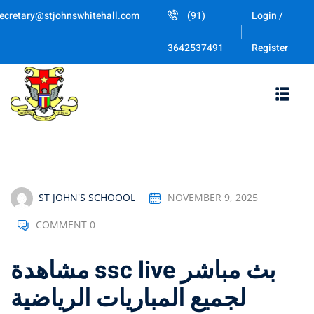
Skip
ecretary@stjohnswhitehall.com
(91)
Login /
to
Sign in
Sign up
content
Register
3642537491
Sign in
Don’t have an account?
Sign up
ST JOHN'S SCHOOOL
NOVEMBER 9, 2025
COMMENT 0
Lost your password
Remember me
مشاهدة ssc live بث مباشر
لجميع المباريات الرياضية