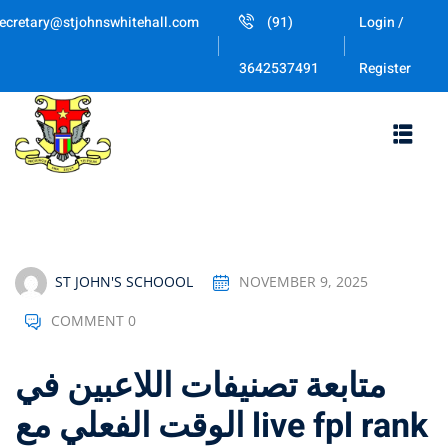
Skip
ecretary@stjohnswhitehall.com
(91)
Login /
to
Sign in
Sign up
content
Register
3642537491
Sign in
Don’t have an account?
Sign up
ST JOHN'S SCHOOOL
NOVEMBER 9, 2025
COMMENT 0
Lost your password
Remember me
متابعة تصنيفات اللاعبين في
الوقت الفعلي مع live fpl rank